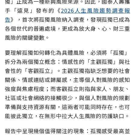
獨」正成為一種新興風險來源。因此，國泰人壽攜
手「遠見」發布的《
2026人生風險趨勢調查報
告
》，首次將孤獨風險納入調查，發現孤獨已成為
各個世代的普遍處境，更成為放大身、心、財三重
風險的關鍵變數。
要理解孤獨如何轉化為具體風險，必須將「孤獨」
拆分為兩個獨立概念：情感性的「主觀孤獨」與社
會性的「客觀孤立」。主觀孤獨指缺乏想要的社會
關係、情感連結或歸屬感，主導個人對風險的感知
強度與焦慮程度；而客觀孤立則指與家人、朋友、
社區或社會網絡的接觸很少，與個人對風險的規劃
準備與支持資源有關，這兩者可能同時存在，也可
能彼此獨立，在無形中拉大人生風險的防護缺口。
報告中呈現幾個值得關注的現象：孤獨感受最高並