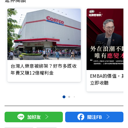
台灣人樂意被綁架？好市多既收
年費又賺12億權利金
EMBA的價值，
立即收聽
加好友
關注FB