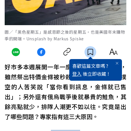
圖／「黑色星期五」是感恩節之後的星期五，也是美國年末購物
季的開端。Unsplash by Markus Spiske
喜歡這篇文章嗎 ?
好市多本週展開一年一度的「黑五購物節」，
登入
後立即收藏 !
雖然祭出特價金條被秒殺，成最大話題，讓撲
空的人苦笑說「當你看到訊息，金條就已售
出」；另外還有俄烏戰爭後就暴貴的鮭魚，其
餘亮點就少，排隊人潮更不如以往。究竟是出
了哪些問題？專家指有這三大原因。