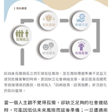
因自身孤獨與孤立而引發低估風險，並在風險應變準備不足且又
遇到危機衝擊的時候，更因缺乏社會網絡支撐，甚至提高孤獨死
等極端情境的風險，極易陷入「因病致貧、因貧致鬱」狀況惡化
的負向循環。
當一個人主觀不覺得孤獨，卻缺乏足夠的社會連結
時，可能因低估未來風險而延後準備；一旦遭遇疾