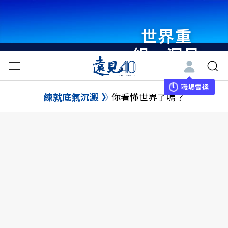
世界重
組・洞見
未來 與
世界領袖
職場雷達
練就底氣沉澱
你看懂世界了嗎？
同行