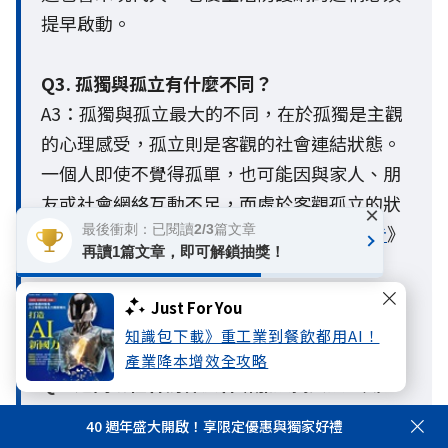
提早啟動。
Q3. 孤獨與孤立有什麼不同？
A3：孤獨與孤立最大的不同，在於孤獨是主觀
的心理感受，孤立則是客觀的社會連結狀態。
一個人即使不覺得孤單，也可能因與家人、朋
友或社會網絡互動不足，而處於客觀孤立的狀
×
態。國泰人壽《
2026人生風險趨勢調查報告
》
最後衝刺：已閱讀2/3篇文章
再讀1篇文章，即可解鎖抽獎！
指出，這類「自覺不孤獨、卻客觀孤立」的
人，可能因低估未來風險而延後準備，成為較
Just For You
容易被忽略的人生風險缺口。
知識包下載》重工業到餐飲都用AI！
產業降本增效全攻略
Q4. 超高齡社會為什麼會增加孤獨與孤立風
險？
40 週年盛大開啟！享限定優惠與獨家好禮
A4：隨著台灣邁入超高齡社會，少子化與小家