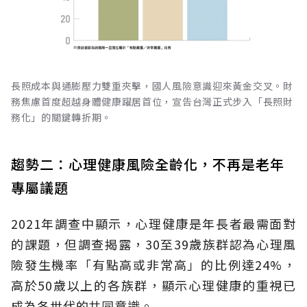
長照成本與通膨壓力雙重夾擊，國人風險意識迎來黃金交叉。財
務焦慮首度超越身體健康躍居首位，宣告台灣正式步入「長照財
務化」的關鍵轉折期。
趨勢二：心理健康風險全齡化，不再是老年
專屬議題
2021年調查中顯示，心理健康是年長者最需面對
的課題，但調查揭露，30至39歲族群認為心理風
險發生機率「有點高或非常高」的比例達24%，
高於50歲以上的各族群，顯示心理健康的重視已
成為各世代的共同意識。