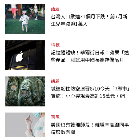
話題
台灣人口數連31個月下跌！前7月新
生兒年減逾1萬人
科技
記憶體短缺！華爾街日報：蘋果「這
些產品」測試用中國長鑫存儲晶片
話題
城鎮韌性防空演習8/10今天「7縣市」
實施！小心違規最高罰15萬元，網路
降速時間一覽
國際
美國也有護理師荒！離職率高跟同事
這麼做有關