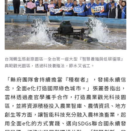
台灣鯛生態創意園區—全台第一座大型『智慧養殖與低碳循環』
典範觀光園區，透過科技養殖法，節水又省工。
「縣府團隊會持續擔當『種樹者』，發揚永續信
念，全面e化打造國際綠色城市。」張麗善指出，
雲林透過產官學攜手合作，打造農業觀光科技園
區，並將資源積極投入農業智庫、農情資訊、地方
創生等方面，讓智能科技充分融入農林漁畜業，起
用全面e化的方式實踐、邁向SDGs聯合國永續發