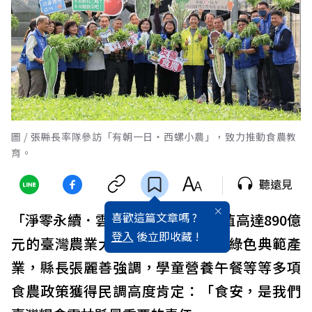
圖 / 張縣長率隊參訪「有朝一日‧西螺小農」，致力推動食農教
育。
聽遠見
喜歡這篇文章嗎 ?
「淨零永續．雲林先行」，身為產值高達890億
登入
後立即收藏 !
元的臺灣農業大縣，雲林致力推動綠色典範產
業，縣長張麗善強調，學童營養午餐等等多項
食農政策獲得民調高度肯定：「食安，是我們