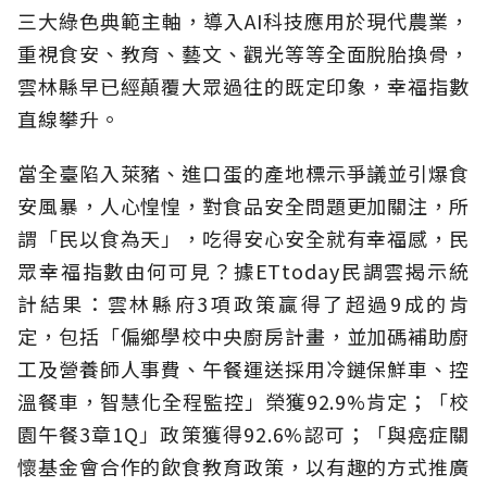
三大綠色典範主軸，導入AI科技應用於現代農業，
重視食安、教育、藝文、觀光等等全面脫胎換骨，
雲林縣早已經顛覆大眾過往的既定印象，幸福指數
直線攀升。
當全臺陷入萊豬、進口蛋的產地標示爭議並引爆食
安風暴，人心惶惶，對食品安全問題更加關注，所
謂「民以食為天」，吃得安心安全就有幸福感，民
眾幸福指數由何可見？據ETtoday民調雲揭示統
計結果：雲林縣府3項政策贏得了超過9成的肯
定，包括「偏鄉學校中央廚房計畫，並加碼補助廚
工及營養師人事費、午餐運送採用冷鏈保鮮車、控
溫餐車，智慧化全程監控」榮獲92.9%肯定；「校
園午餐3章1Q」政策獲得92.6%認可；「與癌症關
懷基金會合作的飲食教育政策，以有趣的方式推廣