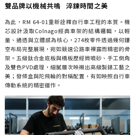
雙品牌以機械共鳴 淬鍊時間之美
為此，RM 64-01重新詮釋自行車工程的本質。機
芯設計汲取Colnago經典車架的結構邏輯，以輕
量、通透與立體感為核心，274枚零件透過幾何鏤
空布局完整展現，宛如競速公路車裸露而精密的骨
架。五級鈦合金底板與橋板歷經微噴砂、手工倒角
及雙色PVD處理，細膩層次映襯出高級製錶工藝之
美；發條盒與陀飛輪的對稱配置，有如映照自行車
傳動系統的精密運作。