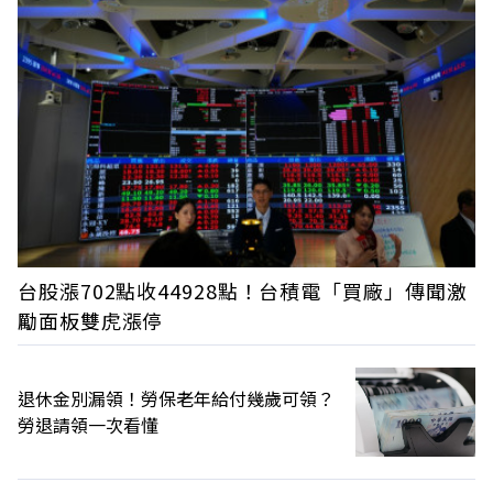
台股漲702點收44928點！台積電「買廠」傳聞激
勵面板雙虎漲停
退休金別漏領！勞保老年給付幾歲可領？
勞退請領一次看懂