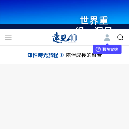
世界重
組・洞見
未來 與
世界領袖
職場雷達
知性時光旅程
陪伴成長的聲音
同行