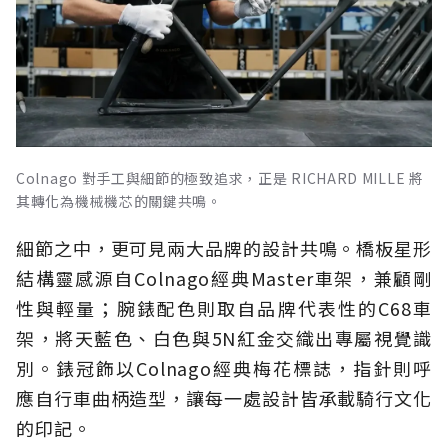
Colnago 對手工與細節的極致追求，正是 RICHARD MILLE 將
其轉化為機械機芯的關鍵共鳴。
細節之中，更可見兩大品牌的設計共鳴。橋板星形
結構靈感源自Colnago經典Master車架，兼顧剛
性與輕量；腕錶配色則取自品牌代表性的C68車
架，將天藍色、白色與5N紅金交織出專屬視覺識
別。錶冠飾以Colnago經典梅花標誌，指針則呼
應自行車曲柄造型，讓每一處設計皆承載騎行文化
的印記。