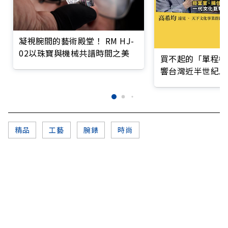
凝視腕間的藝術殿堂！ RM HJ-
02以珠寶與機械共譜時間之美
買不起的「單程機
響台灣近半世紀思
精品
工藝
腕錶
時尚