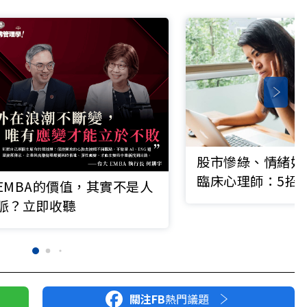
股市慘綠、情緒好
臨床心理師：5招
EMBA的價值，其實不是人
力重置」找回內心
脈？立即收聽
關注FB
熱門議題