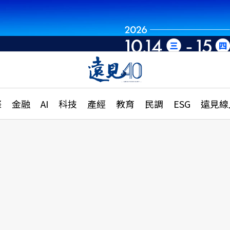
章
特輯
文章
大學升學、職涯攻略
遠
際
金融
AI
科技
產經
教育
民調
ESG
遠見線
國際
更
縣市施政調查全解析
金融
單
民調
產經
電
好享生活
獨
專欄