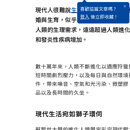
喜歡這篇文章嗎 ?
現代人很難說
生活
算不算
幸福
，這
登入
後立即收藏 !
婚與生育，似乎永遠都不夠的
壓力
人類的生理需求，遠遠超過人類進
和發炎性疾病增加。
數十萬年來，人類不斷進化以適應狩獵
短時間劇烈壓力，以及每日與自然環境
件，帶來噪音、空氣和光污染、微塑膠
品以及長時間的久坐。
現代生活宛如獅子環伺
蘇黎世大學的進化人類學家形容現代壓