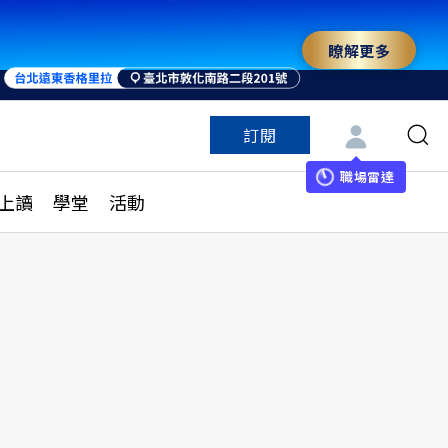
瞭解更多
訂閱
特色頻道
訂閱
見線上讀
ESG遠見
職場雷達
上讀
學堂
活動
多訂閱方案
城市學
刊購買
健康遠見
子報訂閱
華人精英論壇
享知識包
領導影響力學院