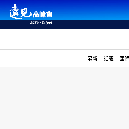
文
最新
最新
話題
國
雜誌目錄
活動
話題
AI
學堂
專題報導
科技
教育
遠見ON AIR
影音
合作