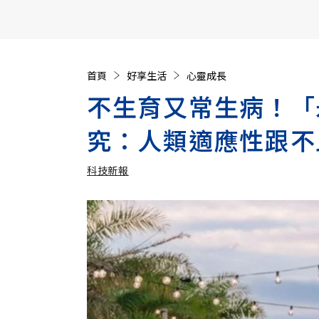
【遠見40週年慶】訂《遠見》贈實用家電3選1+暢銷好
首頁
好享生活
心靈成長
不生育又常生病！「
究：人類適應性跟不
科技新報
加入追蹤
科技新報