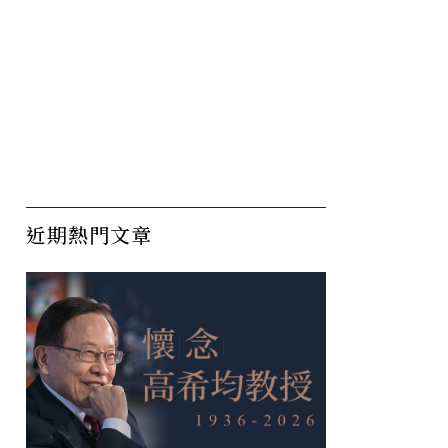
近期熱門文章
悶！資深
心理學研究歸納：「這樣的
把
「快速壓
人」就算變得再富有也不幸
天
平靜
福？
更