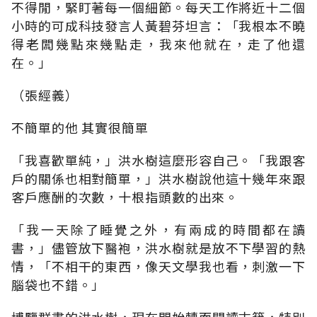
不得閒，緊盯著每一個細節。每天工作將近十二個
小時的可成科技發言人黃碧芬坦言：「我根本不曉
得老闆幾點來幾點走，我來他就在，走了他還
在。」
（張經義）
不簡單的他 其實很簡單
「我喜歡單純，」洪水樹這麼形容自己。「我跟客
戶的關係也相對簡單，」洪水樹說他這十幾年來跟
客戶應酬的次數，十根指頭數的出來。
「我一天除了睡覺之外，有兩成的時間都在讀
書，」儘管放下醫袍，洪水樹就是放不下學習的熱
情，「不相干的東西，像天文學我也看，刺激一下
腦袋也不錯。」
博覽群書的洪水樹，現在開始轉而閱讀古籍，特別