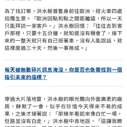
為了找訂單，洪水樹曾隻身前往歐洲，搭火車四處
招攬生意。「歐洲因點和點之間距離遠，所以一天
只能拜訪一家客戶，」洪水樹回憶：「往往去到客
戶那裡，只要十五分鐘，就知道沒有機會了，接下
來的一整天就只有自己搭著車，沒有人能說話，就
這樣度過三十天，然後一事無成。」
每天被無數碎片訊息淹沒，你是否也急需找到一個
指引未來的座標？
穿過大片落地窗，洪水樹的眼光飄向外面廣袤的廠
房，靜默了一會，似乎在珍惜今天得來不易的成
果，之後才接著說：「那幾年看起來像白忙一場，
但路並沒有白走，」洪水樹中肯地說，「這讓我瞭