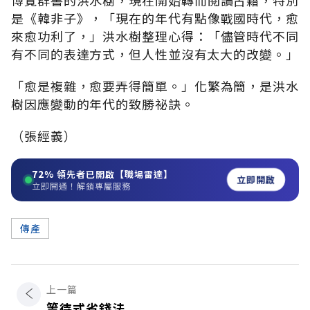
是《韓非子》，「現在的年代有點像戰國時代，愈
來愈功利了，」洪水樹整理心得：「儘管時代不同
有不同的表達方式，但人性並沒有太大的改變。」
「愈是複雜，愈要弄得簡單。」化繁為簡，是洪水
樹因應變動的年代的致勝祕訣。
（張經義）
72%
領先者已開啟【職場雷達】
立即開啟
立即開通！解鎖專屬服務
傳產
上一篇
等待式省錢法