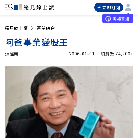
立即訂閱
職場雷達
遠見線上讀
產業綜合
阿爸事業變股王
張經義
2006-01-01
瀏覽數
74,200+
加入追蹤
張經義