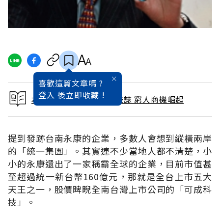
喜歡這篇文章嗎 ?
登入
後立即收藏 !
本文出自 2006 / 1月號雜誌 窮人商機崛起
提到發跡台南永康的企業，多數人會想到縱橫兩岸
的「統一集團」。其實連不少當地人都不清楚，小
小的永康還出了一家稱霸全球的企業，目前市值甚
至超過統一新台幣160億元，那就是全台上市五大
天王之一，股價睥睨全南台灣上市公司的「可成科
技」。