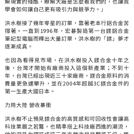
解現實的殘酷，瞭解大廠是怎麼看我們的，也讓我
學會如何讓自己更有吸引力與競爭力。」
洪水樹接了幾年零星的訂單，靠著老本行鋁合金苦
撐著。一直到1996年，宏碁製造第一台鎂鋁合金
筆記型電腦而釋出大量訂單，洪水樹的「鎂」夢才
逐漸成真。
也因為看得見市場，在洪水樹投入鎂合金十年之
後，台灣才開始有廠商投入這個新產業；不到十
年，台灣已經出現近三十家廠商，鎂合金原料的消
費量更急遽攀升，並在2004年超越3C鎂合金件的
第一生產大國日本。
力用大陸 營收暴衝
洪水樹不止預見鎂合金的高質感和可回收性會讓高
科技業趨之若鶩，也精準搭上科技廠西進的潮流，
他的洞見力讓可成這三年來營收足足翻漲五倍。雖