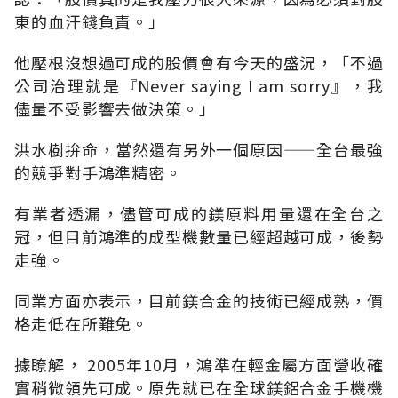
東的血汗錢負責。」
他壓根沒想過可成的股價會有今天的盛況，「不過
公司治理就是『Never saying I am sorry』，我
儘量不受影響去做決策。」
洪水樹拚命，當然還有另外一個原因——全台最強
的競爭對手鴻準精密。
有業者透漏，儘管可成的鎂原料用量還在全台之
冠，但目前鴻準的成型機數量已經超越可成，後勢
走強。
同業方面亦表示，目前鎂合金的技術已經成熟，價
格走低在所難免。
據瞭解， 2005年10月，鴻準在輕金屬方面營收確
實稍微領先可成。原先就已在全球鎂鋁合金手機機