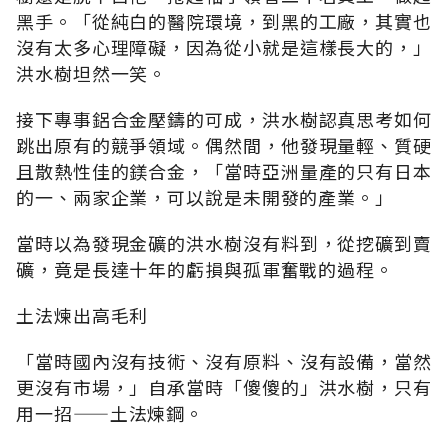
黑手。「從純白的醫院環境，到黑的工廠，其實也
沒有太多心理障礙，因為從小就是這樣長大的，」
洪水樹坦然一笑。
接下專事鋁合金壓鑄的可成，洪水樹認真思考如何
跳出原有的競爭領域。偶然間，他發現量輕、質硬
且散熱性佳的鎂合金，「當時亞洲量產的只有日本
的一、兩家企業，可以說是未開發的產業。」
當時以為發現金礦的洪水樹沒有料到，從挖礦到賣
礦，竟是長達十年的虧損與孤軍奮戰的過程。
土法煉出高毛利
「當時國內沒有技術、沒有原料、沒有設備，當然
更沒有市場，」自承當時「傻傻的」洪水樹，只有
用一招——土法煉鋼。