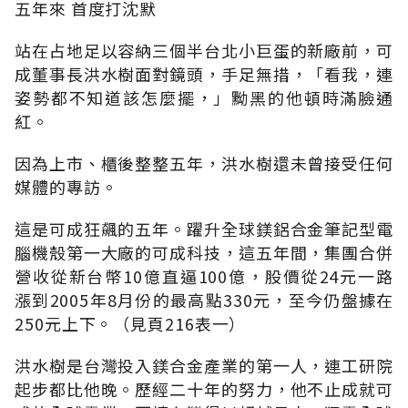
五年來 首度打沈默
站在占地足以容納三個半台北小巨蛋的新廠前，可
成董事長洪水樹面對鏡頭，手足無措，「看我，連
姿勢都不知道該怎麼擺，」黝黑的他頓時滿臉通
紅。
因為上市、櫃後整整五年，洪水樹還未曾接受任何
媒體的專訪。
這是可成狂飆的五年。躍升全球鎂鋁合金筆記型電
腦機殼第一大廠的可成科技，這五年間，集團合併
營收從新台幣10億直逼100億，股價從24元一路
漲到2005年8月份的最高點330元，至今仍盤據在
250元上下。（見頁216表一）
洪水樹是台灣投入鎂合金產業的第一人，連工研院
起步都比他晚。歷經二十年的努力，他不止成就可