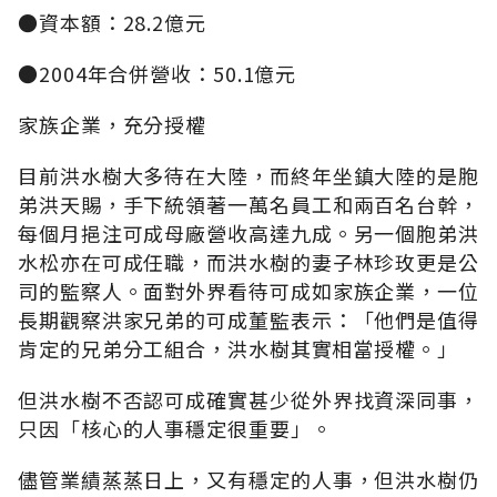
●資本額：28.2億元
●2004年合併營收：50.1億元
家族企業，充分授權
目前洪水樹大多待在大陸，而終年坐鎮大陸的是胞
弟洪天賜，手下統領著一萬名員工和兩百名台幹，
每個月挹注可成母廠營收高達九成。另一個胞弟洪
水松亦在可成任職，而洪水樹的妻子林珍玫更是公
司的監察人。面對外界看待可成如家族企業，一位
長期觀察洪家兄弟的可成董監表示：「他們是值得
肯定的兄弟分工組合，洪水樹其實相當授權。」
但洪水樹不否認可成確實甚少從外界找資深同事，
只因「核心的人事穩定很重要」。
儘管業績蒸蒸日上，又有穩定的人事，但洪水樹仍