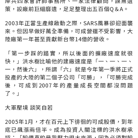
岸共四家會計師事務所、一家法律顧問，謀無遺
策，設廠前巨細靡遺，足足整理出五百個Q＆A。
2003年正當生產線啟動之際，SARS風暴卻迎面襲
來。但因早做好萬全準備，可成營運不受影響，大
陸廠第一年甚至貢獻新台幣14億的營收。
「第一步踩的踏實，所以後面的擴廠速度就很
快，」洪水樹比喻他的建廠速度是「一、一、一、
一，然後六」，所謂「六」就是今年第一季將正式
投產的大陸的第二個子公司「可勝」，「可勝完成
後，可成到2007年的產量成長空間都沒問題
了。」
大軍壓境 談笑自若
2005年1月，才在百元上下徘徊的可成股價，到年
底已飆漲兩倍半。成為投資人關注標的洪水樹承
認：「股價真的是我壓力很大來源，因為必須對股