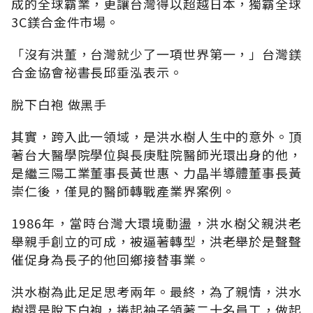
成的全球霸業，更讓台灣得以超越日本，獨霸全球
3C鎂合金件市場。
「沒有洪董，台灣就少了一項世界第一，」台灣鎂
合金協會祕書長邱垂泓表示。
脫下白袍 做黑手
其實，跨入此一領域，是洪水樹人生中的意外。頂
著台大醫學院學位與長庚駐院醫師光環出身的他，
是繼三陽工業董事長黃世惠、力晶半導體董事長黃
崇仁後，僅見的醫師轉戰產業界案例。
1986年，當時台灣大環境動盪，洪水樹父親洪老
舉親手創立的可成，被逼著轉型，洪老舉於是聲聲
催促身為長子的他回鄉接替事業。
洪水樹為此足足思考兩年。最終，為了親情，洪水
樹還是脫下白袍，捲起袖子領著二十名員工，做起