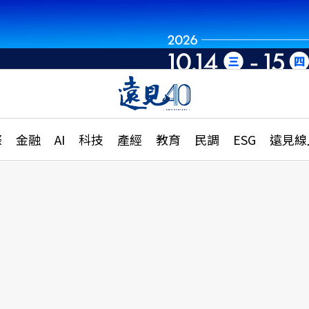
世界重組・洞見未
章
特輯
文章
大學升學、職涯攻略
遠
際
金融
AI
科技
產經
教育
民調
ESG
遠見線
國際
更
縣市施政調查全解析
金融
單
民調
產經
電
好享生活
獨
專欄