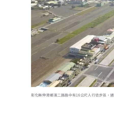
彰化縣伸港鄉濱二路路中有16公尺人行徒步區，