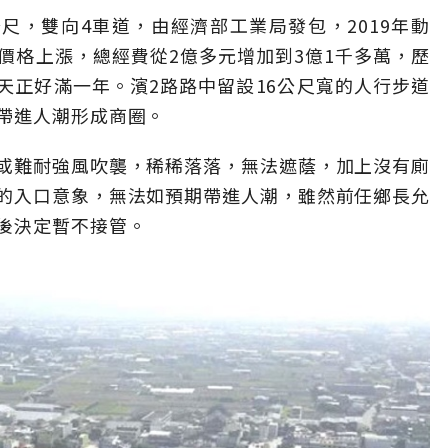
尺，雙向4車道，由經濟部工業局發包，2019年動
價格上漲，總經費從2億多元增加到3億1千多萬，歷
昨天正好滿一年。濱2路路中留設16公尺寬的人行步道
帶進人潮形成商圈。
或難耐強風吹襲，稀稀落落，無法遮蔭，加上沒有廁
的入口意象，無法如預期帶進人潮，雖然前任鄉長允
後決定暫不接管。