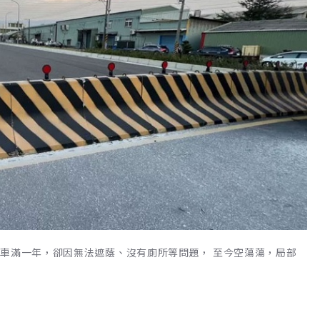
通車滿一年，卻因無法遮蔭、沒有廁所等問題， 至今空蕩蕩，局部