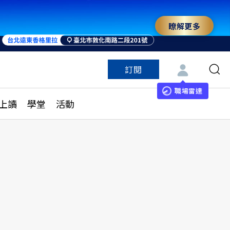
瞭解更多
來 與世界領袖同行
訂閱
特色頻道
訂閱
見線上讀
ESG遠見
職場雷達
上讀
學堂
活動
多訂閱方案
城市學
刊購買
健康遠見
子報訂閱
華人精英論壇
享知識包
領導影響力學院