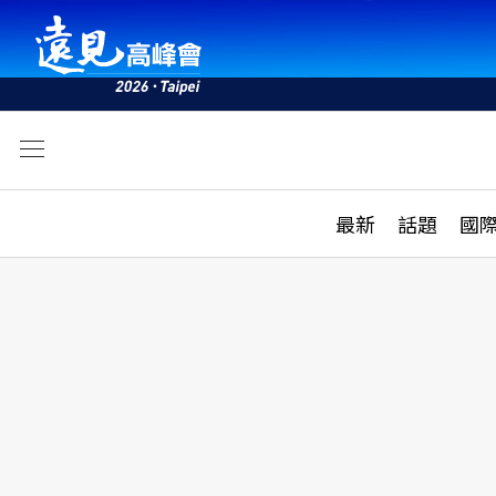
文
最新
最新
話題
國
雜誌目錄
活動
話題
AI
學堂
專題報導
科技
教育
遠見ON AIR
影音
合作