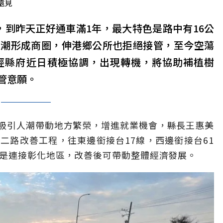
遠見
，到昨天正好通車滿1年，最大特色是路中有16公
人潮形成商圈，伸港鄉公所也拒絕接管，至今空蕩
經縣府近日積極協調，出現轉機，將協助補植樹
管意願。
吸引人潮帶動地方繁榮，增進就業機會，縣長王惠美
二路改善工程，往東邊銜接台17線，西邊銜接台61
則是連接彰化地區，改善後可帶動整體經濟發展。