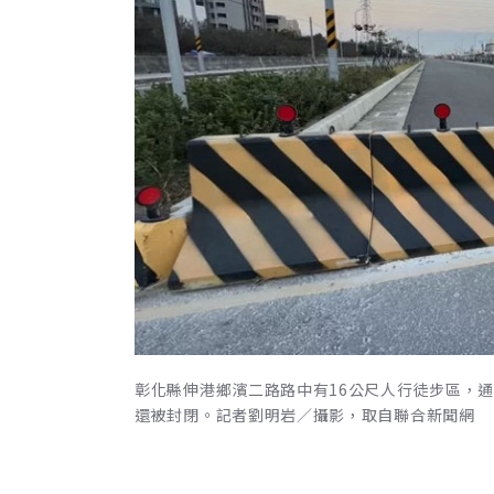
彰化縣伸港鄉濱二路路中有16公尺人行徒步區，
還被封閉。記者劉明岩／攝影，取自聯合新聞網