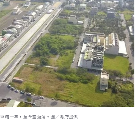
通車滿一年，至今空蕩蕩。圖／縣府提供