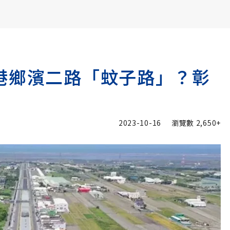
書6選3 特價 3,980 元
港鄉濱二路「蚊子路」？彰
2023-10-16
瀏覽數
2,650+