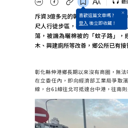
聽
喜歡這篇文章嗎 ?
斥資3億多元的彰化縣伸港鄉濱二路
登入
後立即收藏 !
尺人行徒步區，卻無法如預期引進
蕩，被譏為曬棉被的「蚊子路」，
木、興建廁所等改善，鄉公所已有接
彰化縣伸港鄉長期以來沒有商圈，無法
在立委任內，即向經濟部工業局爭取濱
線，台61線往北可抵達台中港，往南