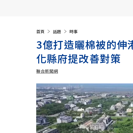
【遠見40週年慶】訂《遠見》贈實用家電3選1+暢銷好
首頁
話題
時事
3億打造曬棉被的伸
化縣府提改善對策
聯合新聞網
加入追蹤
聯合新聞網