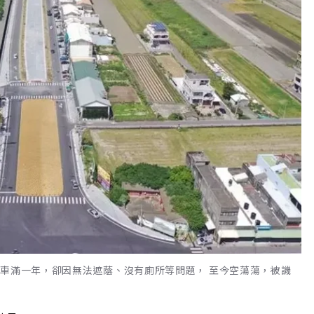
通車滿一年，卻因無法遮蔭、沒有廁所等問題， 至今空蕩蕩，被譏