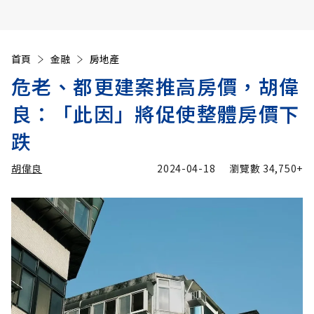
首頁
金融
房地產
危老、都更建案推高房價，胡偉
良：「此因」將促使整體房價下
跌
胡偉良
2024-04-18
瀏覽數
34,750+