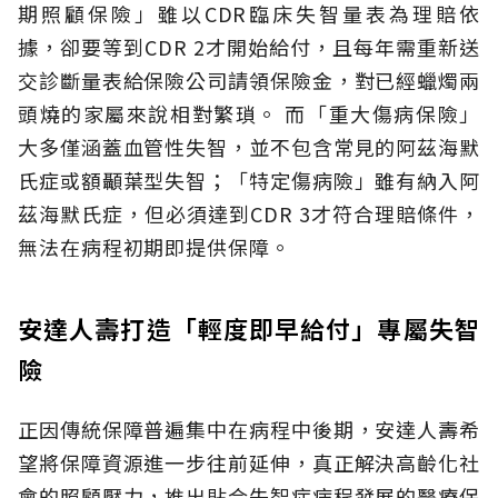
期照顧保險」雖以CDR臨床失智量表為理賠依
據，卻要等到CDR 2才開始給付，且每年需重新送
交診斷量表給保險公司請領保險金，對已經蠟燭兩
頭燒的家屬來說相對繁瑣。
而「重大傷病保險」
大多僅涵蓋血管性失智，並不包含常見的阿茲海默
氏症或額顳葉型失智；「特定傷病險」雖有納入阿
茲海默氏症，但必須達到CDR 3才符合理賠條件，
無法在病程初期即提供保障。
安達人壽打造「輕度即早給付」專屬失智
險
正因傳統保障普遍集中在病程中後期，安達人壽希
望將保障資源進一步往前延伸，真正解決高齡化社
會的照顧壓力，推出貼合失智症病程發展的醫療保