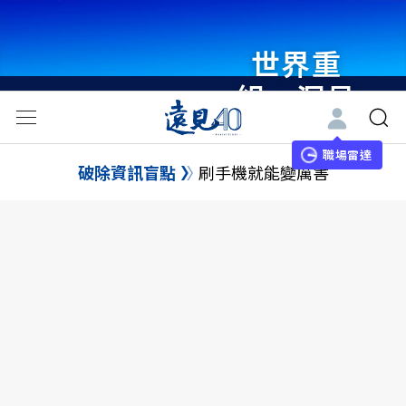
世界重
組・洞見
未來 與
世界領袖
職場雷達
破除資訊盲點
刷手機就能變厲害
同行