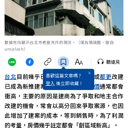
數據充份顯示台北市老屋充斥的現況。（僅為情境圖，取自
unsplash）
聽遠見
喜歡這篇文章嗎 ?
台北
目前幾乎已經沒有素地，危老或
都更
改建
登入
後立即收藏 !
已成為新推建案的主要來源，而
房價
通常都會
衝高，主要的原因是建商為了爭取和地主合作
改建的機會，常會以高分回來爭取案源，也因
此增加了建案的成本，等到銷售時，為了利潤
的考量，房價幾乎註定都會「創區域新高」。