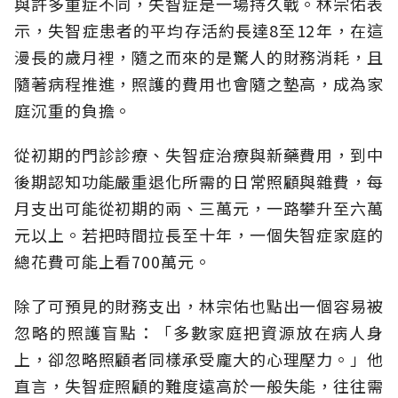
與許多重症不同，失智症是一場持久戰。林宗佑表
示，失智症患者的平均存活約長達8至12年，在這
漫長的歲月裡，隨之而來的是驚人的財務消耗，且
隨著病程推進，照護的費用也會隨之墊高，成為家
庭沉重的負擔。
從初期的門診診療、失智症治療與新藥費用，到中
後期認知功能嚴重退化所需的日常照顧與雜費，每
月支出可能從初期的兩、三萬元，一路攀升至六萬
元以上。若把時間拉長至十年，一個失智症家庭的
總花費可能上看700萬元。
除了可預見的財務支出，林宗佑也點出一個容易被
忽略的照護盲點：「多數家庭把資源放在病人身
上，卻忽略照顧者同樣承受龐大的心理壓力。」他
直言，失智症照顧的難度遠高於一般失能，往往需