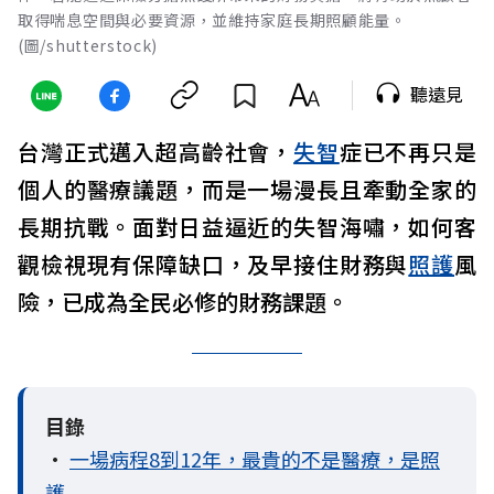
取得喘息空間與必要資源，並維持家庭長期照顧能量。
(圖/shutterstock)
聽遠見
台灣正式邁入超高齡社會，
失智
症已不再只是
個人的醫療議題，而是一場漫長且牽動全家的
長期抗戰。面對日益逼近的失智海嘯，如何客
觀檢視現有保障缺口，及早接住財務與
照護
風
險，已成為全民必修的財務課題。
目錄
•
一場病程8到12年，最貴的不是醫療，是照
護