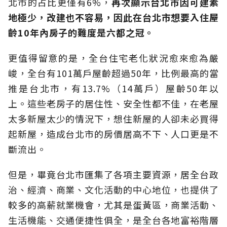
北市的占比更僅有6%，
再次顯示台北市因可建素
地極少，改建也不容易，因此在台北市想要入住屋
齡10年內房子的難度是六都之冠。
更值得留意的是，全台住宅老化狀況愈來愈為嚴
峻，全台有101萬戶屋齡超過50年，比例最高的當
推是台北市，有13.7%（14萬戶）屋齡50年以
上。這些老房子的居住性、安全性都不佳，在老屋
太多新屋太少的情況下，想住新屋的人卻未必買得
起新屋，造成台北市的房價居高不下、人口更是不
斷流出。
但是，畢竟台北市匯集了各項主要資源，居全台政
治、經濟、商業、文化活動的中心地位，也提供了
較多的高薪就業機會，尤其是蛋黃區，商業活動、
生活機能、交通便捷性俱全，是全台各地富裕階層