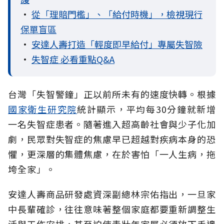
•
從「理賠門檻」、「給付時機」，檢視現行
保單盲區
•
安達人壽打造「輕度即早給付」專屬失智險
•
失智症 必看重點Q&A
台灣「失智警鐘」正以前所未有的速度快轉。根據
國家衛生研究院
統計顯示，平均每30分鐘就新增
一名失智症患者。隨著進入超高齡社會與少子化加
劇，民眾對失智症的焦慮早已超越對疾病本身的恐
懼，更深層的集體焦慮，在於害怕「一人生病，拖
垮全家」。
安達人壽商品研發處資深副總林宗佑指出，一旦家
中長輩確診，往往意味著整個家庭都要重新調整生
活與工作安排，甚至迫使青壯年家屬必須放下手邊