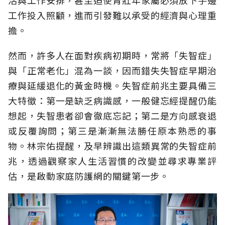
工作投入照顧，進而引發難以承受的經濟與心理重
擔。
然而，許多人在面對疾病初期時，常將「失智症」
與「正常老化」混為一談，因而錯失失智症早期治
療與延緩退化的黃金時機。失智症前兆主要具備三
大特徵：第一是缺乏病識感，一般健忘經提醒仍能
想起，失智患者卻會徹底忘記；第二是方向感衰退
或反覆詢問；第三是漸漸無法勝任原本熟悉的事
物。林宗佑提醒，及早辨識出這類異常的失智症前
兆，透過觀察家人生活習慣的改變並尋求專業評
估，是啟動家庭防護網的關鍵第一步。