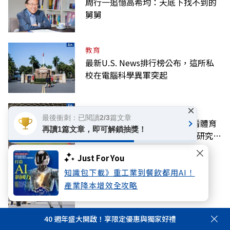
周行一追憶高希均：天底下找不到的
舅舅
教育
最新U.S. News排行榜公布，這所私
校在電腦科學異軍突起
×
好享生活
最後衝刺：已閱讀2/3篇文章
看球也能「復健大腦」！每週看體育
再讀1篇文章，即可解鎖抽獎！
賽事老年憂鬱風險降3成，日本研究：
到現場效果更好
Just For You
科技
知識包下載》重工業到餐飲都用AI！
黃仁勳點名機器人是下波AI浪潮關
產業降本增效全攻略
鍵！這兩家台廠2027年迎爆發期
40 週年盛大開啟！享限定優惠與獨家好禮