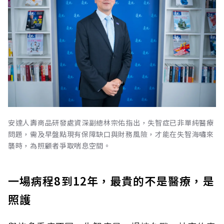
安達人壽商品研發處資深副總林宗佑指出，失智症已非單純醫療
問題，需及早盤點現有保障缺口與財務風險，才能在失智海嘯來
襲時，為照顧者爭取喘息空間。
一場病程8到12年，最貴的不是醫療，是
照護