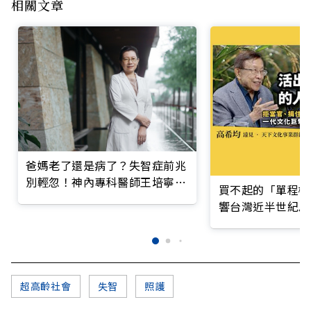
相關文章
爸媽老了還是病了？失智症前兆
別輕忽！神內專科醫師王培寧呼
買不起的「單程機
籲把握大腦黃金期
響台灣近半世紀思
超高齡社會
失智
照護