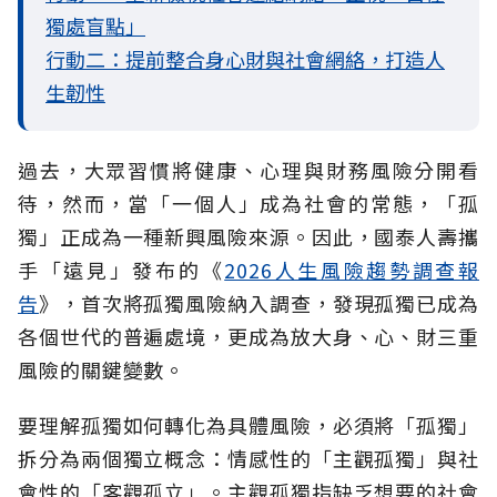
獨處盲點」
行動二：提前整合身心財與社會網絡，打造人
生韌性
過去，大眾習慣將健康、心理與財務風險分開看
待，然而，當「一個人」成為社會的常態，「孤
獨」正成為一種新興風險來源。因此，國泰人壽攜
手「遠見」發布的《
2026人生風險趨勢調查報
告
》，首次將孤獨風險納入調查，發現孤獨已成為
各個世代的普遍處境，更成為放大身、心、財三重
風險的關鍵變數。
要理解孤獨如何轉化為具體風險，必須將「孤獨」
拆分為兩個獨立概念：情感性的「主觀孤獨」與社
會性的「客觀孤立」。主觀孤獨指缺乏想要的社會