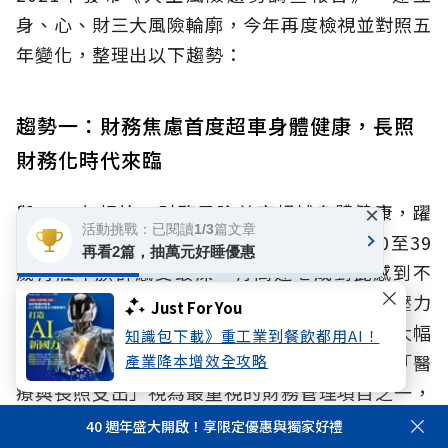
身、心、財三大風險輪廓，今年再度檢視並對照五
年變化，整理出以下趨勢：
趨勢一：財務焦慮首度超車身體健康，長照
財務化時代來臨
與2021年相比，財務風險首度超越身體健康，躍
×
活動挑戰：已閱讀1/3篇文章
升為國人最擔憂的人生風險。這項轉變在30至39
再看2篇，抽萬元好睡優惠
歲青壯年族群感受最深，有高達七成對此感到不
安。顯示在高通膨、低利率與長照成本攀升的壓力
Just For You
下，民眾對退休準備與老後生活規劃的急迫感大幅
知識包下載》重工業到餐飲都用AI！
提升。調查更指出，有13.5%的受訪者直接將「醫
產業降本增效全攻略
療與長照支出」視為最重視的財務管理項目之一，
點出長照風險正從健康議題轉化為財務議題。
40 週年盛大開啟！享限定優惠與獨家好禮