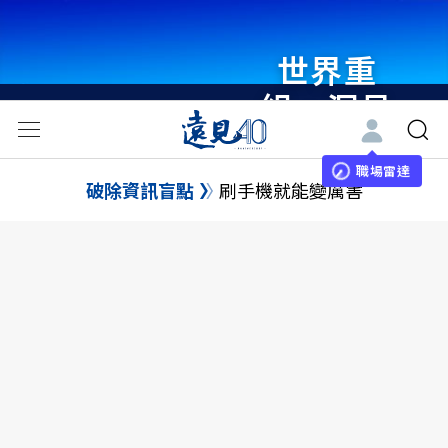
世界重
組・洞見
未來 與
世界領袖
職場雷達
破除資訊盲點
刷手機就能變厲害
同行