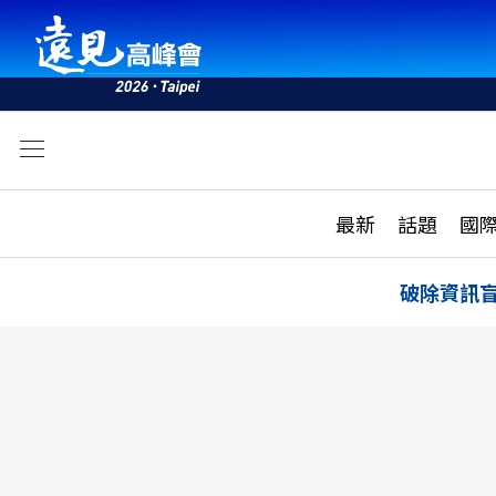
文
最新
最新
話題
國
雜誌目錄
活動
話題
AI
破除資訊
學堂
專題報導
科技
教育
遠見ON AIR
影音
合作