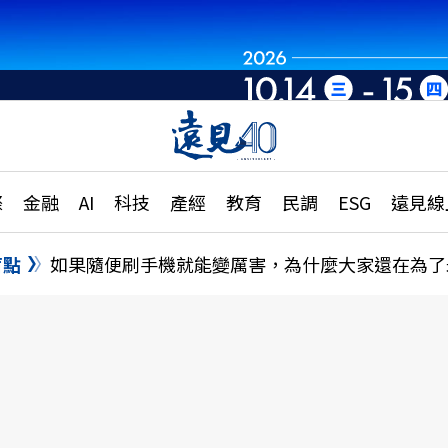
章
特輯
文章
大學升學、職涯攻略
遠
際
金融
AI
科技
產經
教育
民調
ESG
遠見線
國際
更
縣市施政調查全解析
金融
單
民調
盲點
如果隨便刷手機就能變厲害，為什麼大家還在為了
產經
電
好享生活
獨
專欄