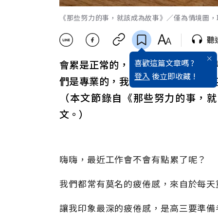
《那些努力的事，就該成為故事》／僅為情境圖，取自
聽
喜歡這篇文章嗎 ?
會累是正常的，生活本就很累；覺
登入
後立即收藏 !
們是專業的，我們是心再累都會微
（本文節錄自《那些努力的事，就
文。）
嗨嗨，最近工作會不會有點累了呢？
我們都常有莫名的疲倦感，來自於每天
讓我印象最深的疲倦感，是高三要準備