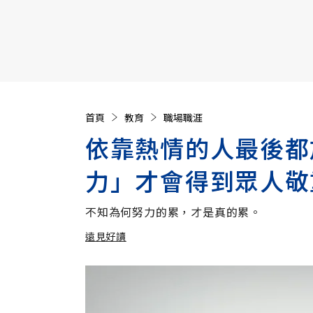
【遠見40週年慶】訂《遠見》贈實用家電3選1+暢銷好
首頁
教育
職場職涯
依靠熱情的人最後都
力」才會得到眾人敬
不知為何努力的累，才是真的累。
遠見好讀
加入追蹤
遠見好讀