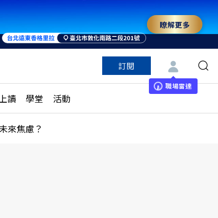
瞭解更多
訂閱
特色頻道
訂閱
見線上讀
ESG遠見
職場雷達
上讀
學堂
活動
多訂閱方案
城市學
刊購買
健康遠見
未來焦慮？
子報訂閱
華人精英論壇
享知識包
領導影響力學院