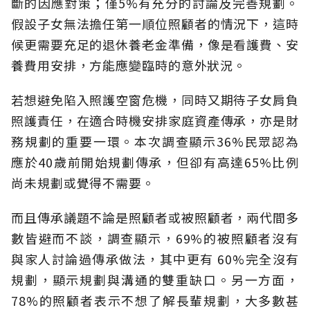
斷的因應對策；僅5%有充分的討論及完善規劃。
假設子女無法擔任第一順位照顧者的情況下，這時
候更需要充足的退休養老金準備，像是看護費、安
養費用安排，方能應變臨時的意外狀況。
若想避免陷入照護空窗危機，同時又期待子女肩負
照護責任，在適合時機安排家庭資產傳承，亦是財
務規劃的重要一環。本次調查顯示36%民眾認為
應於40歲前開始規劃傳承，但卻有高達65%比例
尚未規劃或覺得不需要。
而且傳承議題不論是照顧者或被照顧者，兩代間多
數皆避而不談，調查顯示，69%的被照顧者沒有
與家人討論過傳承做法，其中更有 60%完全沒有
規劃，顯示規劃與溝通的雙重缺口。另一方面，
78%的照顧者表示不想了解長輩規劃，大多數甚