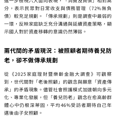
進一步檢視六大面向表現，「消費及負債」相對高
分，表示民眾對日常收支與債務管理（72%無負
債）較充足規劃。「傳承規劃」則是調查中最弱的
一環，反映家庭缺乏充分溝通與延續資產策略，顯
示國人對於資產移轉的意識仍然薄弱。
兩代間的矛盾現況：被照顧者期待養兒防
老，卻不做傳承規劃
從《2025家庭理財暨樂齡金融大調查》可觀察
到，世代間對「老後照顧」的觀念與願意「資產傳
承」的矛盾現象。儘管社會照護模式加速朝向多元
化、專業化發展，但「養兒防老」觀念在愈高齡群
體心中仍根深蒂固，平均46%受訪者期待自己年
邁後由子女照顧。