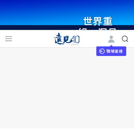
世界重
組・洞見
未來 與
世界領袖
職場雷達
同行