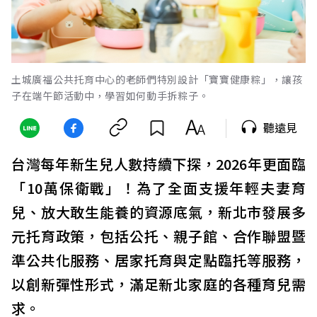
土城廣福公共托育中心的老師們特別設計「寶寶健康粽」，讓孩
子在端午節活動中，學習如何動手拆粽子。
聽遠見
台灣每年新生兒人數持續下探，2026年更面臨
「10萬保衛戰」！為了全面支援年輕夫妻育
兒、放大敢生能養的資源底氣，新北市發展多
元托育政策，包括公托、親子館、合作聯盟暨
準公共化服務、居家托育與定點臨托等服務，
以創新彈性形式，滿足新北家庭的各種育兒需
求。