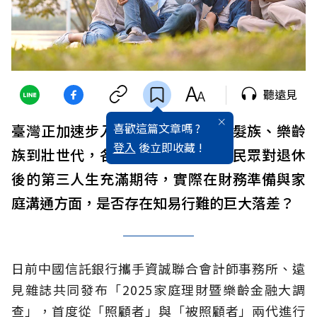
聽遠見
喜歡這篇文章嗎 ?
臺灣正加速步入超高齡社會，從銀髮族、樂齡
登入
後立即收藏 !
族到壯世代，各種名詞推陳出新，民眾對退休
後的第三人生充滿期待，實際在財務準備與家
庭溝通方面，是否存在知易行難的巨大落差？
日前中國信託銀行攜手資誠聯合會計師事務所、遠
見雜誌共同發布「2025家庭理財暨樂齡金融大調
查」，首度從「照顧者」與「被照顧者」兩代進行