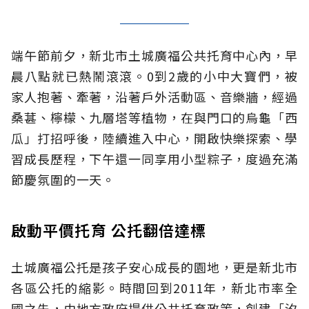
端午節前夕，新北市土城廣福公共托育中心內，早
晨八點就已熱鬧滾滾。0到2歲的小中大寶們，被
家人抱著、牽著，沿著戶外活動區、音樂牆，經過
桑葚、檸檬、九層塔等植物，在與門口的烏龜「西
瓜」打招呼後，陸續進入中心，開啟快樂探索、學
習成長歷程，下午還一同享用小型粽子，度過充滿
節慶氛圍的一天。
啟動平價托育 公托翻倍達標
土城廣福公托是孩子安心成長的園地，更是新北市
各區公托的縮影。時間回到2011年，新北市率全
國之先，由地方政府提供公共托育政策，創建「汐