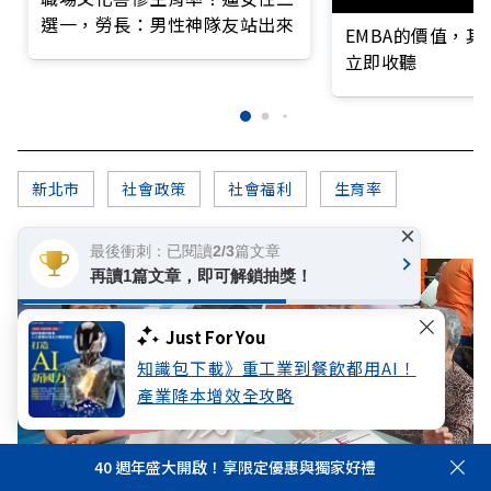
選一，勞長：男性神隊友站出來
EMBA的價值，
立即收聽
新北市
社會政策
社會福利
生育率
×
最後衝刺：已閱讀2/3篇文章
再讀1篇文章，即可解鎖抽獎！
Just For You
知識包下載》重工業到餐飲都用AI！
產業降本增效全攻略
40 週年盛大開啟！享限定優惠與獨家好禮