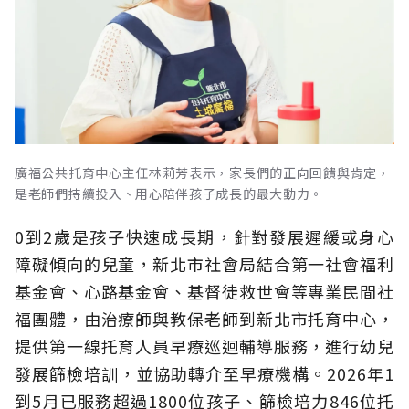
廣福公共托育中心主任林莉芳表示，家長們的正向回饋與肯定，
是老師們持續投入、用心陪伴孩子成長的最大動力。
0到2歲是孩子快速成長期，針對發展遲緩或身心
障礙傾向的兒童，新北市社會局結合第一社會福利
基金會、心路基金會、基督徒救世會等專業民間社
福團體，由治療師與教保老師到新北市托育中心，
提供第一線托育人員早療巡迴輔導服務，進行幼兒
發展篩檢培訓，並協助轉介至早療機構。2026年1
到5月已服務超過1800位孩子、篩檢培力846位托