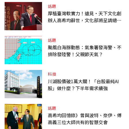
話題
厚植臺灣軟實力！遠見‧天下文化創
辦人高希均辭世，文化部將呈請總統
明令褒揚
話題
颱風白海豚動態：氣象署發海警、不
排除發陸警！父親節天氣？
科技
川湖股價破1萬大關！「台股最純AI
股」做什麼？下半年需求續強
話題
高希均回憶錄》曾與波特、奈伊、傅
高義三位大師共有的智慧交會