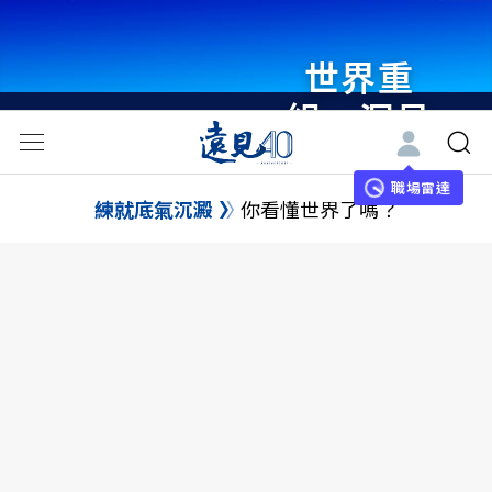
世界重
組・洞見
未來 與
世界領袖
職場雷達
練就底氣沉澱
你看懂世界了嗎？
同行