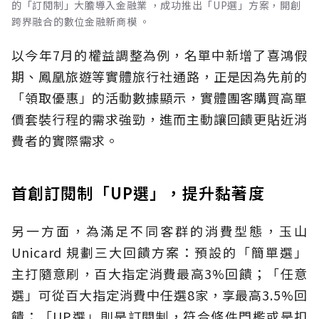
的「訂閱制」大膽導入金融業 ，成功推出「UP選」方案，開創
跨界融合的數位金融新商模 。
以今年7月的權益調整為例，名單中新增了喜鴻假
期、鳳凰旅遊等實體旅行社通路，正是因為先前的
「領取優惠」的活動數據顯示，實體團客購買高單
價套裝行程的需求強勁，進而主動讓回饋更貼近消
費者的實際需求。
首創訂閱制「UP選」，提升黏著度
另一方面，為滿足不同客群的消費型態，玉山
Unicard 規劃三大回饋方案：預設的「簡單選」
主打隨意刷，百大指定消費最高3%回饋；「任意
選」可從百大指定消費中任選8家，享最高3.5%回
饋；「UP選」則是訂閱制，符合條件門檻或是扣