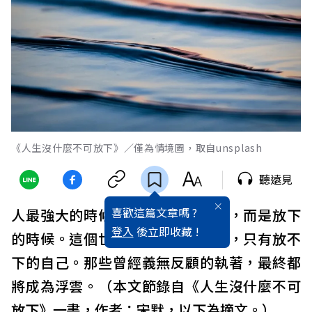
《人生沒什麼不可放下》／僅為情境圖，取自unsplash
聽遠見
喜歡這篇文章嗎 ?
人最強大的時候，不是堅持的時候，而是放下
登入
後立即收藏 !
的時候。這個世界沒有過不去的坎，只有放不
下的自己。那些曾經義無反顧的執著，最終都
將成為浮雲。（本文節錄自《人生沒什麼不可
放下》一書，作者：宋默，以下為摘文。）