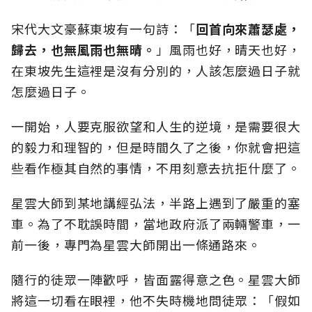
宋代大文豪蘇東坡有一句詩：「
回首向來蕭瑟處，
歸去，也無風雨也無晴。
」風雨也好，晴天也好，
在東坡先生這裡是沒有分別的，人該怎麼過日子就
怎麼過日子。
一開始，人要克服欲望和人生的逆境，是需要很大
的毅力和理智的，但是時間久了之後，你就會把這
些看作極其自然的事情，不用刻意去抗拒什麼了。
星雲大師到某地講經弘法，半路上遇到了嚴重的塞
車。為了不耽誤時間，當地政府派了兩輛警車，一
前一後，專門為星雲大師開出一條通路來。
隨行的徒眾一陣歡呼，皆面露得意之色。星雲大師
將這一切看在眼裡，他不失時機地問徒眾：「假如