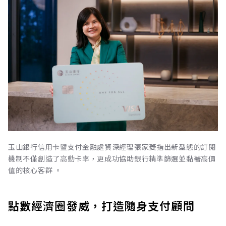
玉山銀行信用卡暨支付金融處資深經理張家菱指出新型態的訂閱
機制不僅創造了高動卡率，更成功協助銀行精準篩選並黏著高價
值的核心客群 。
點數經濟圈發威，打造隨身支付顧問