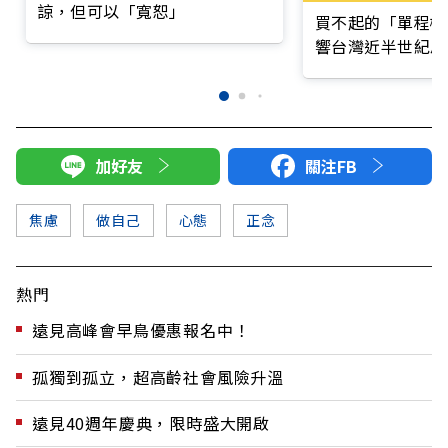
諒，但可以「寬恕」
買不起的「單程機
響台灣近半世紀思
加好友
關注FB
焦慮
做自己
心態
正念
熱門
遠見高峰會早鳥優惠報名中！
孤獨到孤立，超高齡社會風險升溫
遠見40週年慶典，限時盛大開啟