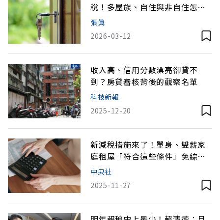
稅！多屋族、自住與非自住怎麼
報最省？
張眞
2026-03-12
收入高、信用分數漂亮卻貸不
到？房貸審核背後的觀察名單
科技新報
2025-12-20
新減稅措施來了！單身、雙薪家
庭租屋「符合這些條件」免綜所
稅
中央社
2025-11-27
明年報稅史上最少！賴清德：月