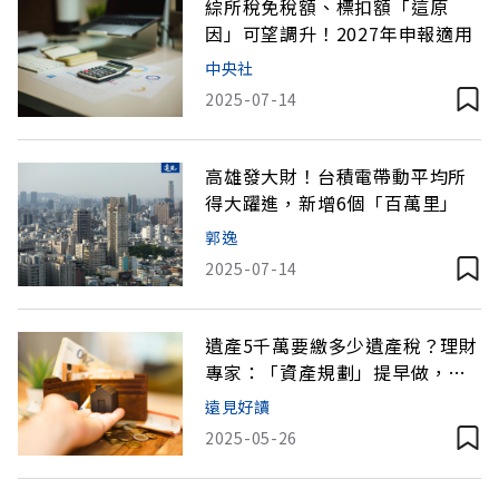
綜所稅免稅額、標扣額「這原
因」可望調升！2027年申報適用
中央社
2025-07-14
高雄發大財！台積電帶動平均所
得大躍進，新增6個「百萬里」
郭逸
2025-07-14
遺產5千萬要繳多少遺產稅？理財
專家：「資產規劃」提早做，避
開4大風險
遠見好讀
2025-05-26