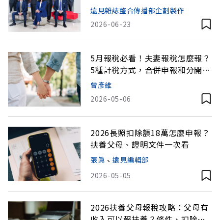
託，幫客戶化解家族傳承危機
遠見雜誌整合傳播部企劃製作
2026-06-23
5月報稅必看！夫妻報稅怎麼報？
5種計稅方式，合併申報和分開申
報哪個更省？
曾彥維
2026-05-06
2026長照扣除額18萬怎麼申報？
扶養父母、證明文件一次看
張眞
、
遠見編輯部
2026-05-05
2026扶養父母報稅攻略：父母有
收入可以報扶養？條件、扣除額