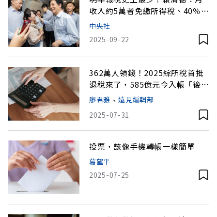
收入約5萬者免繳所得稅、40％人
不用繳
中央社
2025-09-22
362萬人領錢！2025綜所稅首批
退稅來了，585億元今入帳「後續
2波時程曝光」
廖君雅
、
遠見編輯部
2025-07-31
投票，該像手機轉帳一樣簡單
葛望平
2025-07-25