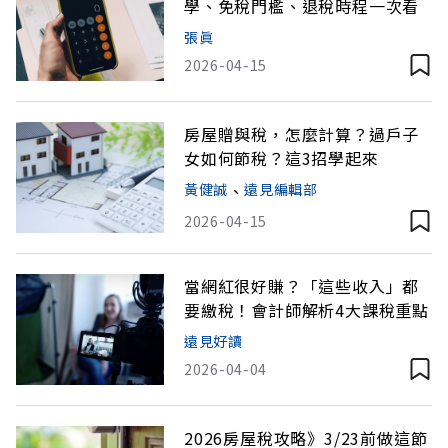
學、免稅門檻、退稅時程一次看
張眞
2026-04-15
房屋贈與稅，怎麼計算？過戶子
女如何節稅？這3招學起來
黃健誠
、
遠見編輯部
2026-04-15
當網紅很好賺？「這些收入」都
要繳稅！會計師解析4大課稅重點
遠見好讀
2026-04-04
2026房屋稅攻略》3/23前做這節