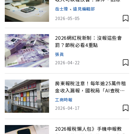
一次看
岳士瑋
、
遠見編輯部
2026-05-05
2026網紅稅新制：沒報這些會
罰？節稅必看4重點
張眞
2026-04-22
房東報稅注意！每年逾25萬件租
金收入漏報，國稅局「AI查稅」
升級別想逃
工商時報
2026-04-17
2026報稅懶人包》手機申報教