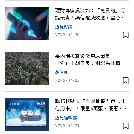
理財專家吳淡如：「免費的」可
能最貴！誤信權威效應，當心賠
上所有身家
遠見好讀
2026-07-20
委內瑞拉震災慘重原因是
「它」！胡偉良：別認為此情境
在台灣不會發生
胡偉良
2026-07-03
聯邦賴點卡「台灣首張吉伊卡哇
信用卡」！限量5萬張，優惠、回
饋一次看
遠見編輯部
2026-07-01