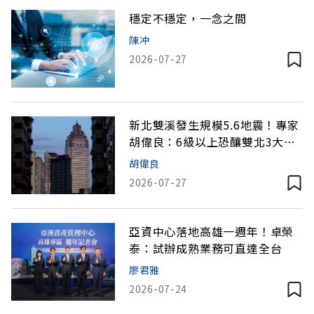
穩定不穩定，一念之間
陳冲
2026-07-27
新北雙溪發生規模5.6地震！專家
胡偉良：6級以上恐釀雙北3大嚴
重災損
胡偉良
2026-07-27
亞資中心落地高雄一週年！卓榮
泰：試辦成熟業務可直達全台
廖君雅
2026-07-24