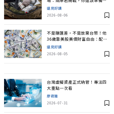
場：兩岸若開戰，你還該準備哪6
種「準貨幣」？
遠見好讀
2026-08-06
不是賺匯差，不是放棄台幣！他
36歲靠美股美債財富自由：配置
美元資產為何重要？
遠見好讀
2026-08-05
台灣虛擬資產正式納管！專法四
大重點一次看
廖君雅
2026-07-31