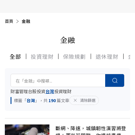
首頁
目前頁面：
金融
金融
全部
投資理財
保險規劃
退休理財
金
財富管理
台股
投資
台灣
投資理財
標籤「
台灣
」，共
190
篇文章
清除篩選
斷網、降速，城鎮韌性演習將登