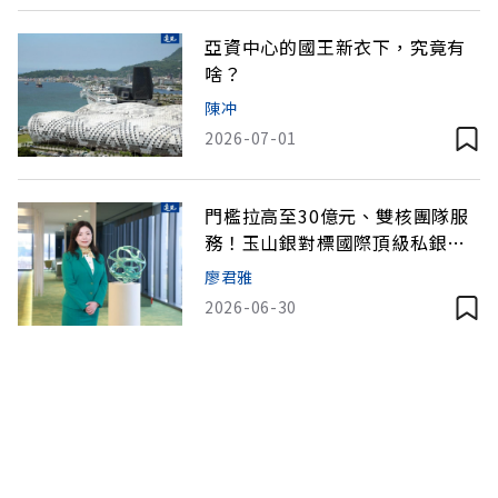
亞資中心的國王新衣下，究竟有
啥？
陳冲
2026-07-01
門檻拉高至30億元、雙核團隊服
務！玉山銀對標國際頂級私銀搶
攻高資產市場
廖君雅
2026-06-30
亞洲資產管理中心下一戰！台灣
億萬富豪46兆身家傳承大布局
廖君雅
2026-06-30