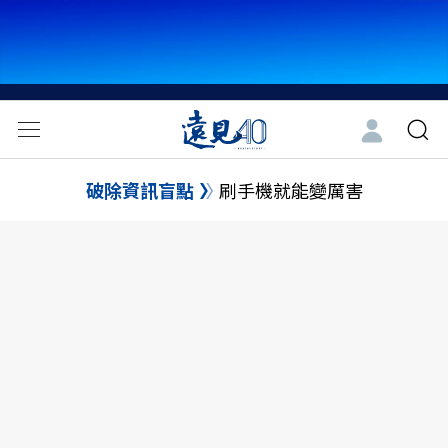
破除資訊盲點
刷手機就能變厲害