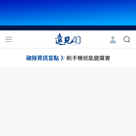
破除資訊盲點
刷手機就能變厲害