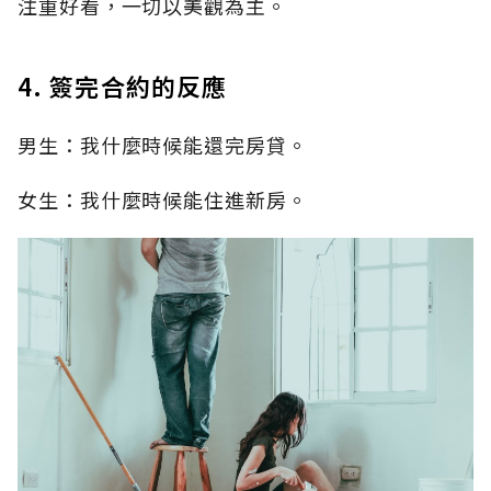
注重好看，一切以美觀為主。
4. 簽完合約的反應
男生：我什麼時候能還完房貸。
女生：我什麼時候能住進新房。