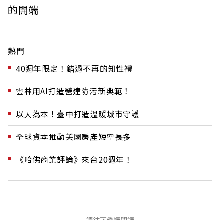
的開端
熱門
40週年限定！錯過不再的知性禮
雲林用AI打造營建防污新典範！
以人為本！臺中打造溫暖城市守護
全球資本推動美國房產短空長多
《哈佛商業評論》來台20週年！
請往下繼續閱讀