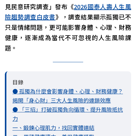
見民意研究調查」發布《
2026國泰人壽人生風
險趨勢調查白皮書
》，調查結果顯示孤獨已不
只是情緒問題，更可能影響身體、心理、財務
健康，逐漸成為當代不可忽視的人生風險課
題。
目錄
● 孤獨為什麼會影響身體、心理、財務健康？
揭開「身心財」三大人生風險的連鎖效應
● 「三招」打破孤獨負向循環、提升風險抵抗
力
一、鍛鍊心理肌力，找回實體連結