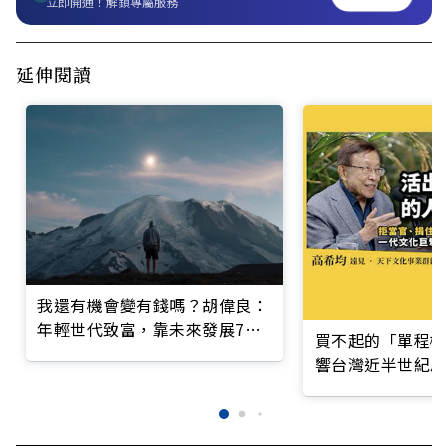
立即開通！解鎖專屬服務
延伸閱讀
我還有機會變有錢嗎？胡偉良：
年輕世代致富，靠未來發展7大
買不起的「單程機
趨勢
響台灣近半世紀思