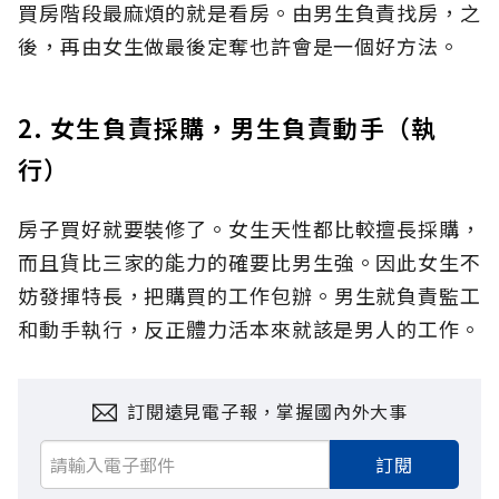
買房階段最麻煩的就是看房。由男生負責找房，之
後，再由女生做最後定奪也許會是一個好方法。
2. 女生負責採購，男生負責動手（執
行）
房子買好就要裝修了。女生天性都比較擅長採購，
而且貨比三家的能力的確要比男生強。因此女生不
妨發揮特長，把購買的工作包辦。男生就負責監工
和動手執行，反正體力活本來就該是男人的工作。
訂閱遠見電子報，掌握國內外大事
訂閱