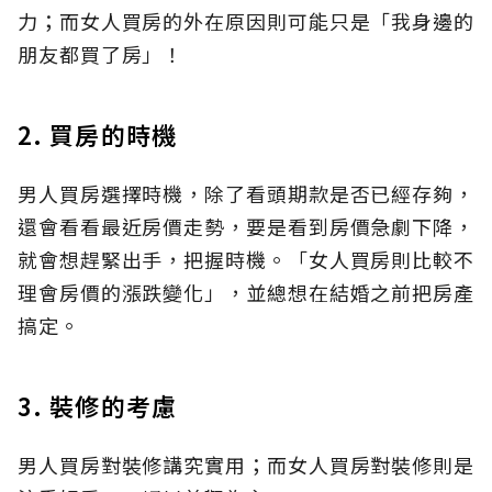
力；而女人買房的外在原因則可能只是「我身邊的
朋友都買了房」！
2. 買房的時機
男人買房選擇時機，除了看頭期款是否已經存夠，
還會看看最近房價走勢，要是看到房價急劇下降，
就會想趕緊出手，把握時機。「女人買房則比較不
理會房價的漲跌變化」，並總想在結婚之前把房產
搞定。
3. 裝修的考慮
男人買房對裝修講究實用；而女人買房對裝修則是