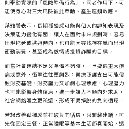
則牽動實際的「風險準備行為」，兩者作用下，可
能使身心財三大風險彼此牽動、產生連鎖效應。
葉雅馨表示，長期孤獨感可能與個人的認知表現及
決策能力變化有關，讓人在面對未來規劃時，容易
出現拖延或逃避傾向，也可能因尋找存在感而出現
衝動消費，甚至成為感情或投資詐騙的目標。
而當社會連結不足又準備不夠時，一旦遭遇重大疾
病或意外，衝擊往往更劇烈：醫療照護支出可能侵
蝕財務基礎，財務壓力又加劇心理焦慮，心理壓力
也可能影響身體復原，進一步讓人不願向外求助，
社會網絡隨之更疏遠，形成不易掙脫的負向循環。
若想改善孤獨感並打破負向循環，葉雅馨建議，可
先從固定三餐、正常睡眠等基本生活節奏開始，透