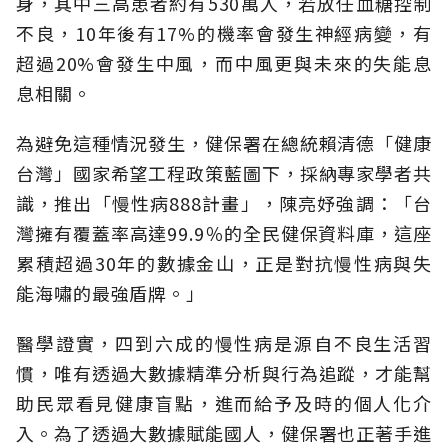
身，其中三高患者約有530萬人，若放任血糖控制
不良，10年後有17%的機率會發生神經病變，有
超過20%會發生中風，而中風更與未來的失能息
息相關。
為避免這種情況發生，健保署在總統賴清德「健康
台灣」國家希望工程政策藍圖下，採納專家學者共
識，推出「慢性病888計畫」，陳亮妤強調：「台
灣擁有覆蓋率高達99.9％的全民健保資料庫，這座
累積超過30年的數據金山，正是對抗慢性病與失
能海嘯的最強盾牌。」
醫學證實，四到六成的慢性病是源自不良生活習
慣，唯有透過大數據精準分析與行為追蹤，才能幫
助民眾看見健康盲點，進而給予及時的個人化介
入。為了透過大數據賦能國人，健保署也正著手進