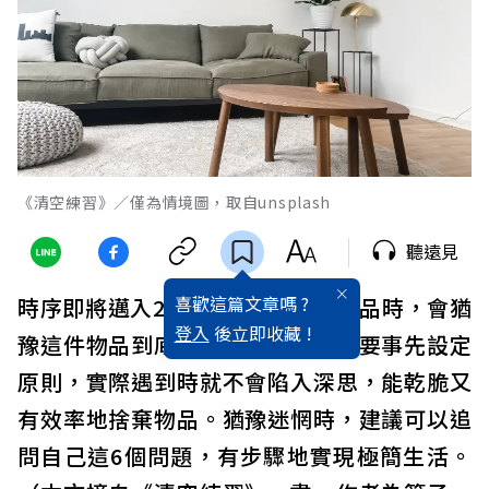
《清空練習》／僅為情境圖，取自unsplash
聽遠見
喜歡這篇文章嗎 ?
時序即將邁入2026年，年末整理物品時，會猶
登入
後立即收藏 !
豫這件物品到底該丟還是該留。只要事先設定
原則，實際遇到時就不會陷入深思，能乾脆又
有效率地捨棄物品。猶豫迷惘時，建議可以追
問自己這6個問題，有步驟地實現極簡生活。