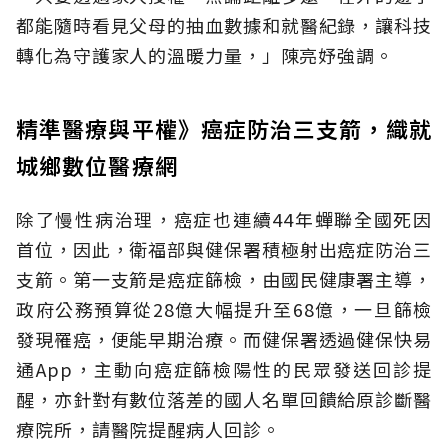
都能隨時看見父母的抽血數據和就醫紀錄，讓科技
轉化為守護家人的溫暖力量，」陳亮妤強調。
精準醫療與平權》癌症防治三支箭，織就
城鄉數位醫療網
除了慢性病治理，癌症也連續44年蟬聯全國死因
首位，因此，衛福部與健保署積極射出癌症防治三
支箭。第一支箭是癌症篩檢，由國民健康署主導，
政府公務預算從28億大幅提升至68億，一旦篩檢
發現罹癌，便能早期治療。而健保署透過健保快易
通App，主動向癌症篩檢陽性的民眾發送回診提
醒，亦針對有數位落差的國人名單回饋給原診斷醫
療院所，請醫院提醒病人回診。