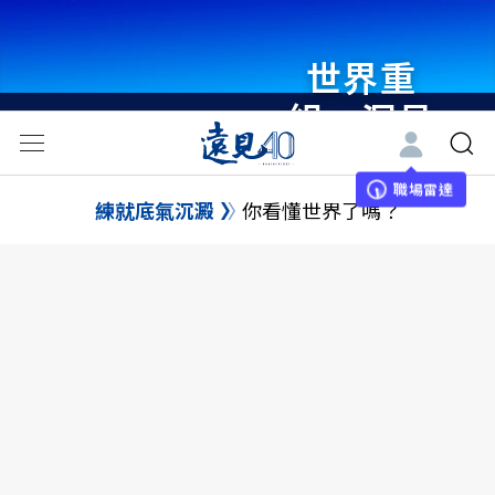
世界重
組・洞見
未來 與
世界領袖
職場雷達
練就底氣沉澱
你看懂世界了嗎？
同行