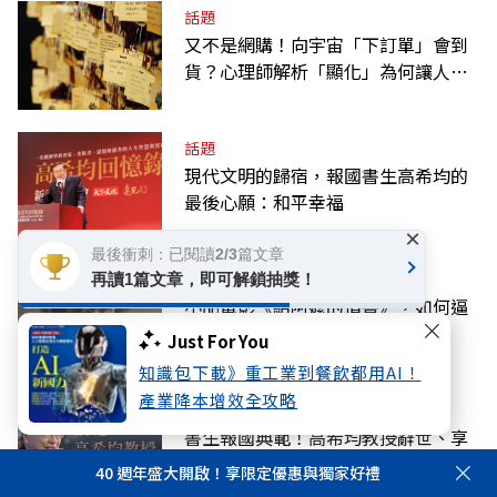
話題
又不是網購！向宇宙「下訂單」會到
貨？心理師解析「顯化」為何讓人無
法自拔
話題
現代文明的歸宿，報國書生高希均的
最後心願：和平幸福
×
最後衝刺：已閱讀2/3篇文章
好享生活
再讀1篇文章，即可解鎖抽獎！
小品電影《給阿嬤的情書》，如何逼
哭全中國觀眾，想打電話給阿嬤？
Just For You
知識包下載》重工業到餐飲都用AI！
產業降本增效全攻略
話題
書生報國典範！高希均教授辭世、享
耆壽90歲，為華人世界留下進步觀念
40 週年盛大開啟！享限定優惠與獨家好禮
的精神遺產