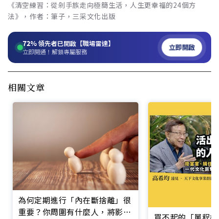
《清空練習：從剁手族走向極簡生活，人生更幸福的24個方
法》，作者：筆子，三采文化出版
72%
領先者已開啟【職場雷達】
立即開啟
立即開通！解鎖專屬服務
相關文章
為何定期進行「內在斷捨離」很
重要？你周圍有什麼人，將影響
買不起的「單程機