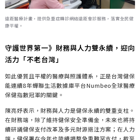
遠距醫療計畫，提供急重症轉診網絡遠距會診服務，落實全民健
康平權。
守護世界第一》財務與人力雙永續，迎向
活力「不老台灣」
如此優質且平權的醫療與照護體系，正是台灣健保
能連續8年蟬聯生活數據庫平台Numbeo全球醫療
保健指數冠軍的關鍵。
陳亮妤表示，財務與人力是健保永續的雙重支柱。
在財務端，除了維持健保安全準備金，未來也將持
續研議健保支付改革及多元財源挹注方案；在人力
端，健保署在今年也陸續調整急重難罕支付，截至