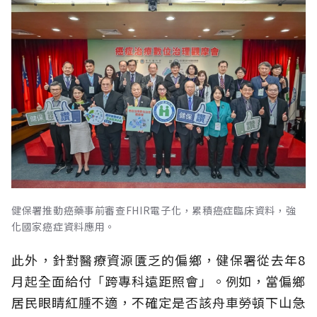
健保署推動癌藥事前審查FHIR電子化，累積癌症臨床資料，強
化國家癌症資料應用。
此外，針對醫療資源匱乏的偏鄉，健保署從去年8
月起全面給付「跨專科遠距照會」。例如，當偏鄉
居民眼睛紅腫不適，不確定是否該舟車勞頓下山急