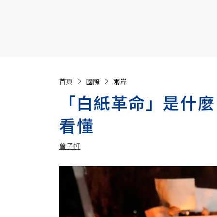
【遠見40週年慶】訂《遠見》贈實用家電3選1+暢銷好
首頁
國際
兩岸
「白紙革命」是什麼
看懂
曾子軒
加入追蹤
曾子軒