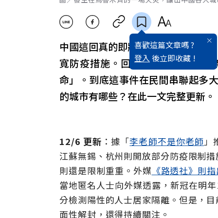
喜歡這篇文章嗎 ?
中國這回真的即將解封？據外媒透露，
登入
後立即收藏 !
寬防疫措施。回頭看最初，11月
命」。到底這事件在民間串聯起多
的城市有哪些？在此一文完整更新。
12/6 更新
：據「
李老師不是你老師
」
江蘇無錫、杭州則開放部分防疫限制措
則還是限制重重。外媒
《路透社》則指
當地匿名人士向外媒透露，新冠在明年
分檢測陽性的人士居家隔離。但是，目
面性解封，還得持續關注。