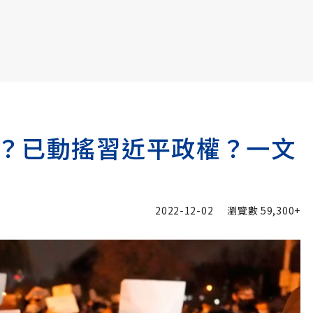
書6選3 特價 3,980 元
？已動搖習近平政權？一文
2022-12-02
瀏覽數
59,300+