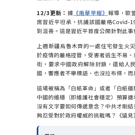
12/3更新：
據
《南華早報》
報導，歐
席習近平坦承，抗議該國嚴格Covid
到沮喪。這是習近平首度公開針對此事
上週新疆烏魯木齊的一處住宅發生火災
於疫情的嚴格控管，受害者逃生不易、
街，要求中國政府解除封鎖，還給人
國，響應者不舉標語、也沒拉布條，而
這場被稱為「白紙革命」或者「白紙運
中國的維穩（即維護社會穩定）預算連
沒有文字要如何傳遞意念？中共才剛結
夠忍受對於政府權威的挑戰嗎？《遠見