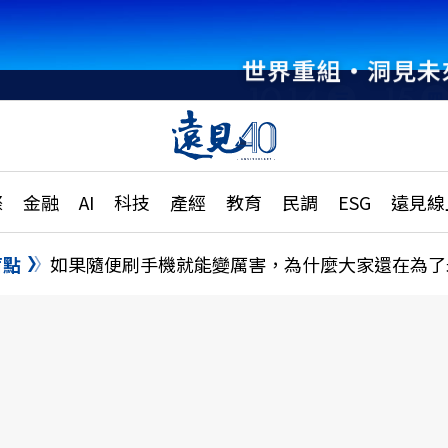
世界重組・洞見未
章
特輯
文章
大學升學、職涯攻略
遠
際
金融
AI
科技
產經
教育
民調
ESG
遠見線
國際
更
縣市施政調查全解析
金融
單
民調
盲點
如果隨便刷手機就能變厲害，為什麼大家還在為了
產經
電
好享生活
獨
專欄