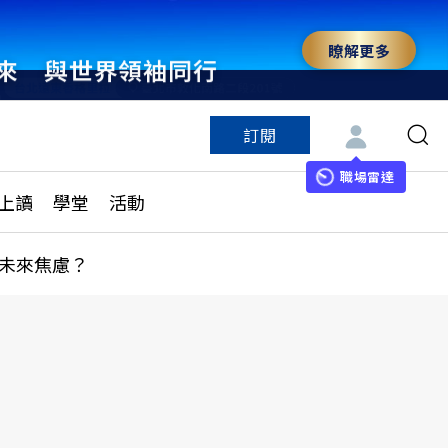
瞭解更多
來 與世界領袖同行
訂閱
特色頻道
訂閱
見線上讀
ESG遠見
職場雷達
上讀
學堂
活動
多訂閱方案
城市學
刊購買
健康遠見
未來焦慮？
子報訂閱
華人精英論壇
享知識包
領導影響力學院