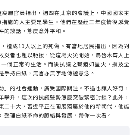
盟高層官員指出，週四在北京的會議上，中國國家主
-19措施的人主要是學生。他們在歷經三年疫情後感覺
件的談話，態度意外平和。
，造成10人以上的死傷。有當地居民指出，因為對
救災者也難以馳援，從這場火災開始，烏魯木齊人上
民一個正常的生活。而後抗議之聲猶如星火，擴及全
是手持白紙，無言亦無字地傳遞意念。
動」的社會運動，廣受國際關注。不過也讓人好奇，
年攀升，這次的抗議聲勢怎麼突破緊密封鎖？此外，
束二十大，習近平正在開展獨屬於他的新朝代，他能
》整理白紙革命的脈絡與發展，帶你一次看。