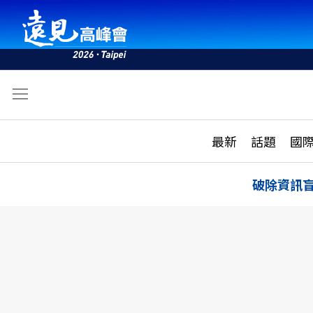
文
最新
最新
話題
國
雜誌目錄
活動
話題
AI
破除資訊
學堂
專題報導
科技
教育
遠見ON AIR
影音
合作