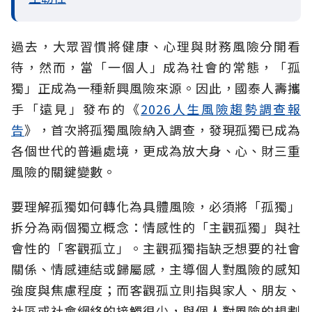
過去，大眾習慣將健康、心理與財務風險分開看
待，然而，當「一個人」成為社會的常態，「孤
獨」正成為一種新興風險來源。因此，國泰人壽攜
手「遠見」發布的《
2026人生風險趨勢調查報
告
》，首次將孤獨風險納入調查，發現孤獨已成為
各個世代的普遍處境，更成為放大身、心、財三重
風險的關鍵變數。
要理解孤獨如何轉化為具體風險，必須將「孤獨」
拆分為兩個獨立概念：情感性的「主觀孤獨」與社
會性的「客觀孤立」。主觀孤獨指缺乏想要的社會
關係、情感連結或歸屬感，主導個人對風險的感知
強度與焦慮程度；而客觀孤立則指與家人、朋友、
社區或社會網絡的接觸很少，與個人對風險的規劃