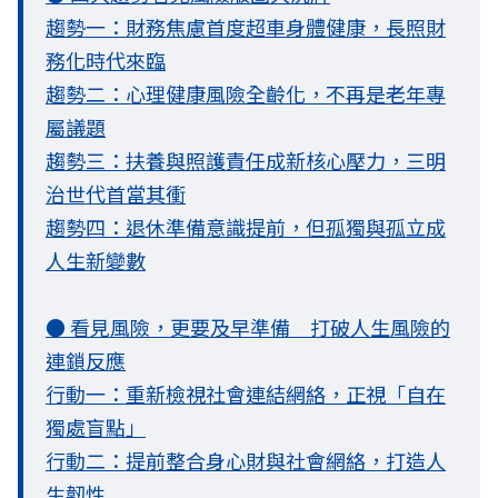
趨勢一：財務焦慮首度超車身體健康，長照財
務化時代來臨
趨勢二：心理健康風險全齡化，不再是老年專
屬議題
趨勢三：扶養與照護責任成新核心壓力，三明
治世代首當其衝
趨勢四：退休準備意識提前，但孤獨與孤立成
人生新變數
● 看見風險，更要及早準備 打破人生風險的
連鎖反應
行動一：重新檢視社會連結網絡，正視「自在
獨處盲點」
行動二：提前整合身心財與社會網絡，打造人
生韌性