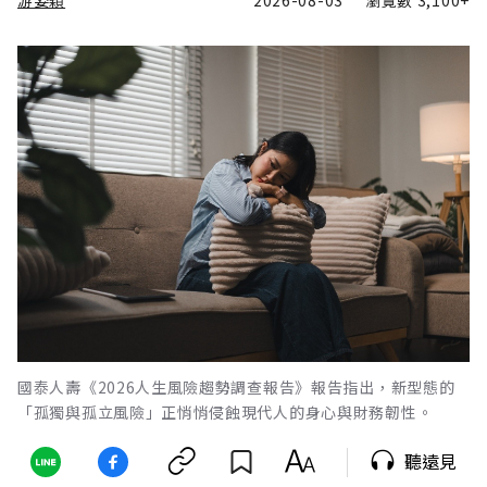
游姿穎
2026-08-03
瀏覽數
3,100+
國泰人壽《2026人生風險趨勢調查報告》報告指出，新型態的
「孤獨與孤立風險」正悄悄侵蝕現代人的身心與財務韌性。
聽遠見