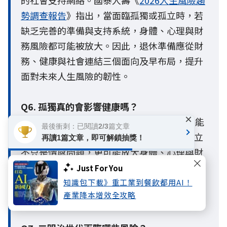
勢調查報告
》指出，當面臨孤獨或孤立時，若
缺乏完善的準備與支持系統，身體、心理與財
務風險都可能被放大。因此，退休準備應從財
務、健康與社會連結三個面向及早布局，提升
面對未來人生風險的韌性。
Q6. 孤獨真的會影響健康嗎？
×
A6：會，長期孤獨可能影響心理健康，也可能
最後衝刺：已閱讀2/3篇文章
進一步影響身體健康與生活品質。孤獨與孤立
再讀1篇文章，即可解鎖抽獎！
不只是情感問題，更可能放大身體、心理與財
務等人生風險，因此除了健康管理與退休準備
Just For You
外，建立穩定的社會支持網絡，也是降低風險
知識包下載》重工業到餐飲都用AI！
產業降本增效全攻略
的重要一環。