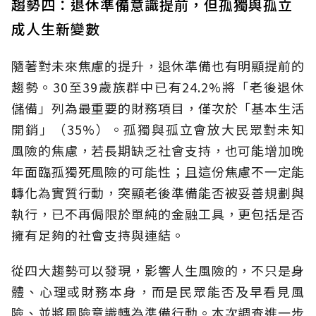
趨勢四：退休準備意識提前，但孤獨與孤立
成人生新變數
隨著對未來焦慮的提升，退休準備也有明顯提前的
趨勢。30至39歲族群中已有24.2%將「老後退休
儲備」列為最重要的財務項目，僅次於「基本生活
開銷」（35%）。孤獨與孤立會放大民眾對未知
風險的焦慮，若長期缺乏社會支持，也可能增加晚
年面臨孤獨死風險的可能性；且這份焦慮不一定能
轉化為實質行動，突顯老後準備能否被妥善規劃與
執行，已不再侷限於單純的金融工具，更包括是否
擁有足夠的社會支持與連結。
從四大趨勢可以發現，影響人生風險的，不只是身
體、心理或財務本身，而是民眾能否及早看見風
險、並將風險意識轉為準備行動。本次調查進一步