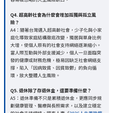
Q4. 超高齡社會為什麼會增加孤獨與孤立風
險？
A4：隨著台灣邁入超高齡社會，少子化與小家
庭化導致家庭結構徹底改變，獨居與單身比例
大增，使個人原有的社會支持網絡逐漸縮小。
當人際互動與外部支援減少，個人一旦面臨突
發的健康或財務危機，極易因缺乏社會網絡支
撐，陷入「因病致貧、因貧致鬱」的負向循
環，放大整體人生風險。
Q5. 退休除了存退休金，還要準備什麼？
A5：退休準備不只是累積退休金，更應同步規
劃健康管理、醫療與長照需求，以及建立穩定
的社會支持網絡。國泰人壽《
2026人生風險趨