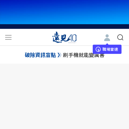
職場雷達
破除資訊盲點
刷手機就能變厲害