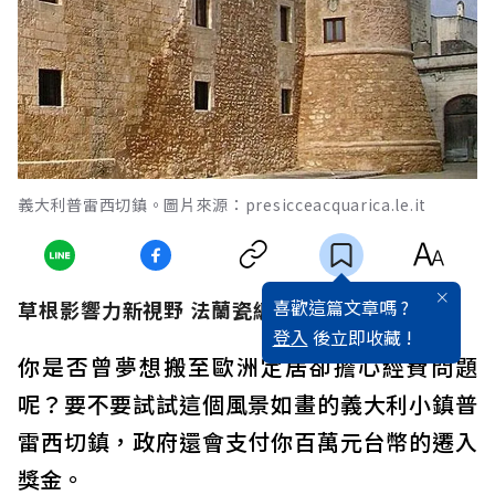
義大利普雷西切鎮。圖片來源：presicceacquarica.le.it
喜歡這篇文章嗎 ?
草根影響力新視野 法蘭瓷編譯
登入
後立即收藏 !
你是否曾夢想搬至歐洲定居卻擔心經費問題
呢？要不要試試這個風景如畫的義大利小鎮普
雷西切鎮，政府還會支付你百萬元台幣的遷入
獎金。