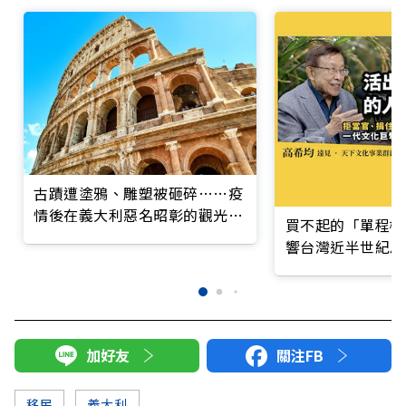
古蹟遭塗鴉、雕塑被砸碎……疫
情後在義大利惡名昭彰的觀光客
買不起的「單程機
們
響台灣近半世紀思
加好友
關注FB
移民
義大利