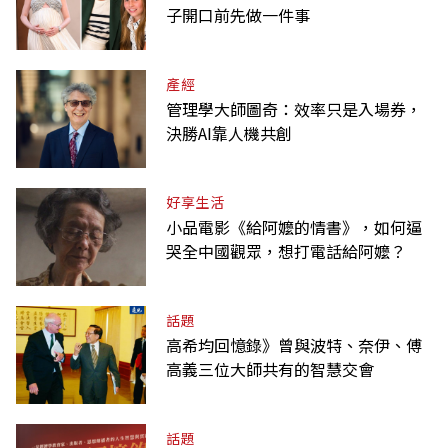
子開口前先做一件事
產經
管理學大師圖奇：效率只是入場券，
決勝AI靠人機共創
好享生活
小品電影《給阿嬤的情書》，如何逼
哭全中國觀眾，想打電話給阿嬤？
話題
高希均回憶錄》曾與波特、奈伊、傅
高義三位大師共有的智慧交會
話題