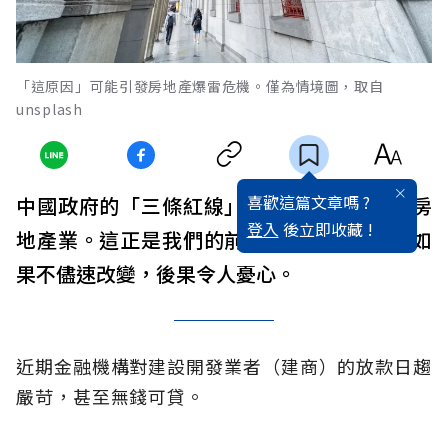
「這原因」可能引發房地產爆雷危機。僅為情境圖，取自
unsplash
喜歡這篇文章嗎 ?
中國政府的「三條紅線」政策搞垮了中國的房
登入
後立即收藏 !
地產業。這正是我們的前車之鑒，這些措施如
果不儘速改變，後果令人憂心。
近期金融機構對建設開發業者（建商）的放款日趨
嚴苛，甚至無錢可貸。