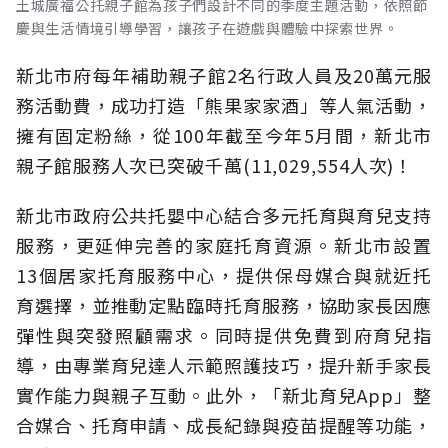
土城廣福公托親子館為孩子們設計不同的季度主題活動，依照節
慶與生活情境引導學習，讓孩子在遊戲與體驗中探索世界。
新北市府每年補助親子館2名行政人員及20萬元服
務活動費，成功打造「熊果家家酒」等人氣活動，
擁有固定粉絲，從100年截至今年5月間，新北市
親子館服務人次已突破千萬(11,029,554人次)！
新北市政府公共托嬰中心結合多元托育與育兒支持
服務，更延伸完善的家庭托育資源。新北市設置
13個居家托育服務中心，提供保母媒合與就近托
育選擇，並推動定點臨時托育服務，協助家長因應
彈性與突發照顧需求。同時提供免費到府育兒指
導，由專業育兒達人示範照護技巧，提升新手家長
實作能力與親子互動。此外，「新北育兒App」整
合媒合、托育申請、成長紀錄與疫苗提醒等功能，