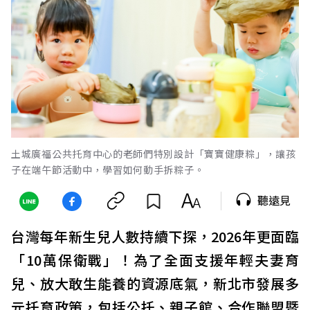
土城廣福公共托育中心的老師們特別設計「寶寶健康粽」，讓孩
子在端午節活動中，學習如何動手拆粽子。
聽遠見
台灣每年新生兒人數持續下探，2026年更面臨
「10萬保衛戰」！為了全面支援年輕夫妻育
兒、放大敢生能養的資源底氣，新北市發展多
元托育政策，包括公托、親子館、合作聯盟暨