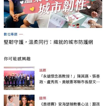
數位專題
堅韌守護，溫柔同行：織就的城市防護網
你可能感興趣
話題
「永遠懷念高教授！」陳其邁、張善
政、盧秀燕、黃敏惠等縣市長發文弔
唁高希均
國際
《奧德賽》安海瑟薇教養心法：跟孩