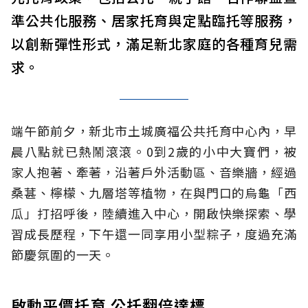
準公共化服務、居家托育與定點臨托等服務，
以創新彈性形式，滿足新北家庭的各種育兒需
求。
端午節前夕，新北市土城廣福公共托育中心內，早
晨八點就已熱鬧滾滾。0到2歲的小中大寶們，被
家人抱著、牽著，沿著戶外活動區、音樂牆，經過
桑葚、檸檬、九層塔等植物，在與門口的烏龜「西
瓜」打招呼後，陸續進入中心，開啟快樂探索、學
習成長歷程，下午還一同享用小型粽子，度過充滿
節慶氛圍的一天。
啟動平價托育 公托翻倍達標