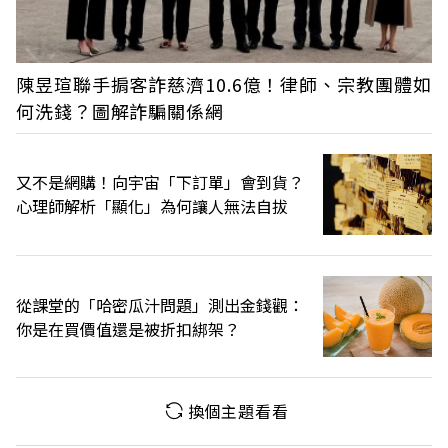
陳昱瑄聯手掮客詐慈濟10.6億！律師、宗教團體如
何洗錢？圖解詐騙關係網
又不是網購！向宇宙「下訂單」會到貨？
心理師解析「顯化」為何讓人無法自拔
從課堂的「哈密瓜汁問題」測出金錢觀：
你是在買價值還是被折扣綁架？
換個主題看看