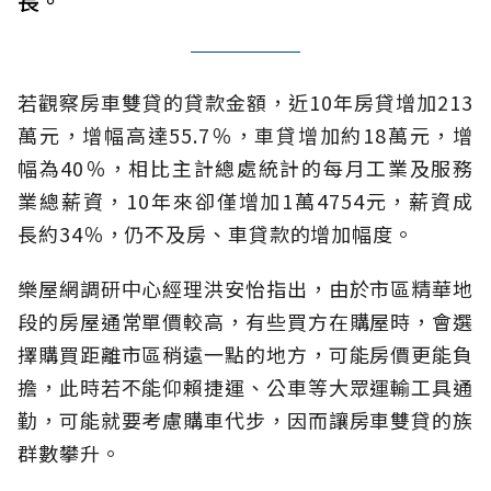
長。
若觀察房車雙貸的貸款金額，近10年房貸增加213
萬元，增幅高達55.7％，車貸增加約18萬元，增
幅為40％，相比主計總處統計的每月工業及服務
業總薪資，10年來卻僅增加1萬4754元，薪資成
長約34％，仍不及房、車貸款的增加幅度。
樂屋網調研中心經理洪安怡指出，由於市區精華地
段的房屋通常單價較高，有些買方在購屋時，會選
擇購買距離市區稍遠一點的地方，可能房價更能負
擔，此時若不能仰賴捷運、公車等大眾運輸工具通
勤，可能就要考慮購車代步，因而讓房車雙貸的族
群數攀升。