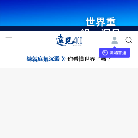
世界重
組・洞見
未來 與
世界領袖
職場雷達
練就底氣沉澱
你看懂世界了嗎？
同行