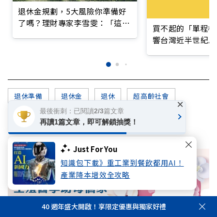
退休金規劃，5大風險你準備好
了嗎？理財專家李雪雯：「這階
買不起的「單程機
段」最關鍵
響台灣近半世紀思
退休準備
退休金
退休
超高齡社會
×
最後衝刺：已閱讀2/3篇文章
超高齡
孤獨
再讀1篇文章，即可解鎖抽獎！
Just For You
知識包下載》重工業到餐飲都用AI！
產業降本增效全攻略
40 週年盛大開啟！享限定優惠與獨家好禮