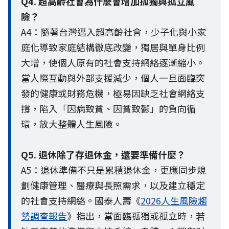
Q4. 超高齡社會為什麼會增加孤獨與孤立風
險？
A4：隨著台灣邁入超高齡社會，少子化與小家
庭化導致家庭結構徹底改變，獨居與單身比例
大增，使個人原有的社會支持網絡逐漸縮小。
當人際互動與外部支援減少，個人一旦面臨突
發的健康或財務危機，極易因缺乏社會網絡支
撐，陷入「因病致貧、因貧致鬱」的負向循
環，放大整體人生風險。
Q5. 退休除了存退休金，還要準備什麼？
A5：退休準備不只是累積退休金，更應同步規
劃健康管理、醫療與長照需求，以及建立穩定
的社會支持網絡。國泰人壽《
2026人生風險趨
勢調查報告
》指出，當面臨孤獨或孤立時，若