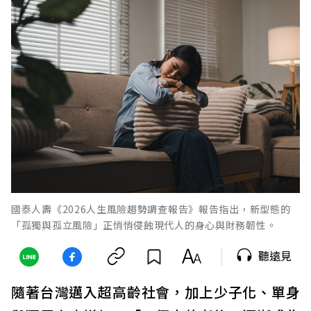
國泰人壽《2026人生風險趨勢調查報告》報告指出，新型態的
「孤獨與孤立風險」正悄悄侵蝕現代人的身心與財務韌性。
聽遠見
隨著台灣邁入超高齡社會，加上少子化、單身