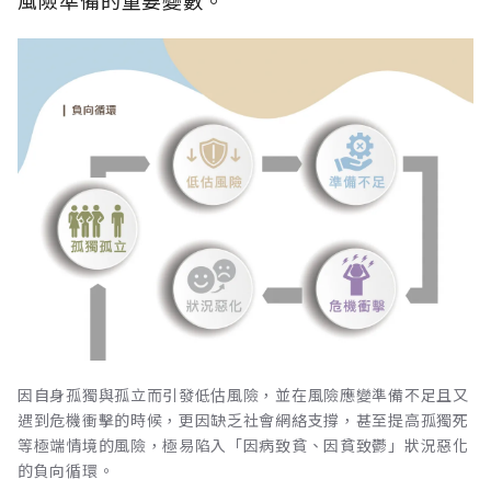
因自身孤獨與孤立而引發低估風險，並在風險應變準備不足且又
遇到危機衝擊的時候，更因缺乏社會網絡支撐，甚至提高孤獨死
等極端情境的風險，極易陷入「因病致貧、因貧致鬱」狀況惡化
的負向循環。