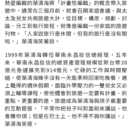
熱愛編輯的葉清海將「計畫性編輯」的概念帶入旅
遊中，通常在三個月前，就會召開家庭會議，與太
太及兒女共商旅遊大計，從目標、構思、規劃、討
論、分工到執行旅程，就像是編輯一份家庭的旅遊
刊物。「人家說旅行是休閒，但我的旅行是沒有閒
啦，」葉清海笑著說。
1999年葉清海轉任華南永昌投信總經理，五年
來，華南永昌投信的總資產管理規模從新台幣38
億元急遽擴充到914億元。忙碌的工作與時間壓
縮，使葉清海幾乎沒有一天能準時回家吃晚餐，遇
上難得的週休假期，面臨升學壓力的一雙兒女又必
須上輔導課程，使他體會到旅遊一定要有計畫、抓
重點。更重要的是，旅遊成為葉清海與孩子最重要
的互動管道，「平常你把兒子叫到面前來講話，他
會嫌你煩；但是在巴士上，他不得不與你講話，」
葉清海笑道。