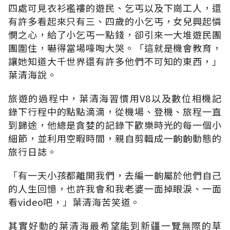
四處可見衣衫襤褸的遊民、乞丐以及下崗工人，還
有許多看起來只有三、四歲的小乞丐，女兒興起憐
憫之心，給了小乞丐一點錢，卻引來一大堆遊民團
團圍住，嚇得當場嚎啕大哭。「這就是機會教育，
讓她知道大千世界還有許多他們不可知的東西，」
葉清海說。
旅遊的過程中，葉清海習慣用V8以及數位相機記
錄下行程中的點點滴滴，從機場、登機、旅程一直
到歸途，他總是貪婪的記錄下歡樂時光的每一個小
細節，並利用空暇時間，親自剪輯成一齣齣動態的
旅行日誌。
「有一天小孩都離開我們，去編一齣屬於他們自己
的人生回憶，也許我會和我老婆一面掉眼淚、一面
看video吧，」葉清海苦笑道。
其實好動的葉清海最希望能到新疆一覽無際的草