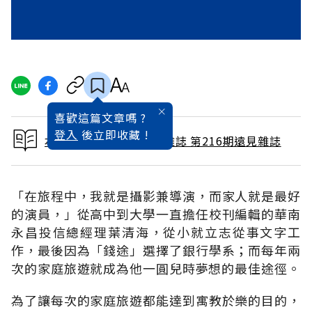
喜歡這篇文章嗎 ?
登入
後立即收藏 !
本文出自 2004 / 6月號雜誌 第216期遠見雜誌
「在旅程中，我就是攝影兼導演，而家人就是最好
的演員，」從高中到大學一直擔任校刊編輯的華南
永昌投信總經理葉清海，從小就立志從事文字工
作，最後因為「錢途」選擇了銀行學系；而每年兩
次的家庭旅遊就成為他一圓兒時夢想的最佳途徑。
為了讓每次的家庭旅遊都能達到寓教於樂的目的，