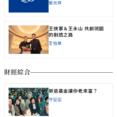
張元祥
王俠軍＆王永山 共創琉園
的剔透之路
王怡棻
財經綜合
勞退基金讓你老來富？
守寍寍