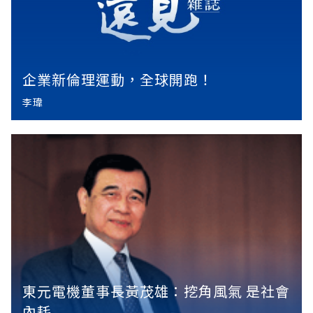
企業新倫理運動，全球開跑！
李瑋
東元電機董事長黃茂雄：挖角風氣 是社會
內耗