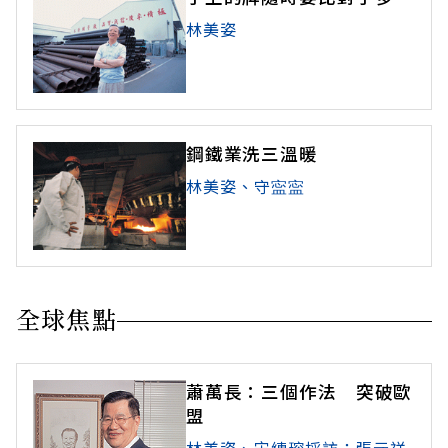
林美姿
鋼鐵業洗三溫暖
林美姿、守寍寍
全球焦點
蕭萬長：三個作法 突破歐
盟