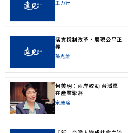
王力行
落實稅制改革，展現公平正
義
孫克維
何美玥：兩岸較勁 台灣贏
在產業聚落
宋繐瑢
「新」台灣人變成社會主流