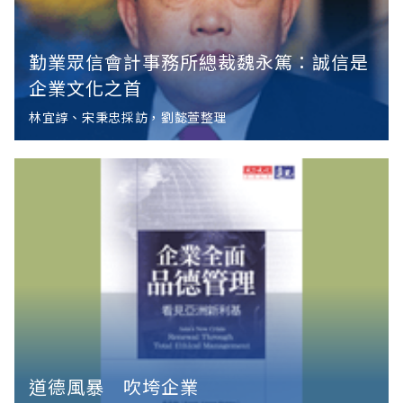
勤業眾信會計事務所總裁魏永篤：誠信是
企業文化之首
林宜諄、宋秉忠採訪，劉懿萱整理
道德風暴 吹垮企業