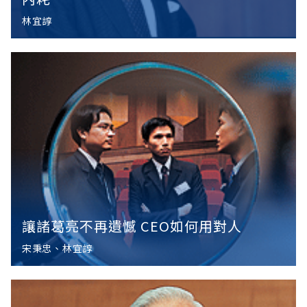
林宜諄
讓諸葛亮不再遺憾 CEO如何用對人
宋秉忠、林宜諄