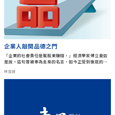
企業人敲開品德之門
「企業的社會責任是幫股東賺錢，」經濟學家傅立曼如
是說。這句曾被奉為圭臬的名言，如今正受到徹底的衝
擊與挑戰。歷經了企業與投資人盡皆沈迷的金錢遊戲，
林宜諄
全球企業猛然覺醒：下一波企業競爭，不再只靠策略、
技術或創新，品德才是決勝負的最後關鍵。《遠見》獨
家調查更發現：近四分之三國內企業在徵才時，會把人
才的品德條件