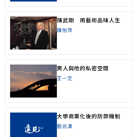
陳武剛 用藝術品味人生
陳怡萍
男人與他的私密空間
王一芝
大學商業化後的防弊機制
劉兆漢