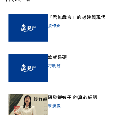
「君無戲言」的封建與現代
張作錦
軟就是硬
刁明芳
研發鐵娘子 的真心細語
宋漢崴