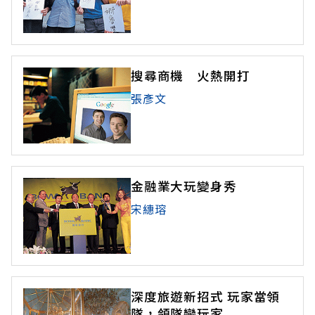
搜尋商機 火熱開打
張彥文
金融業大玩變身秀
宋繐瑢
深度旅遊新招式 玩家當領
隊，領隊變玩家