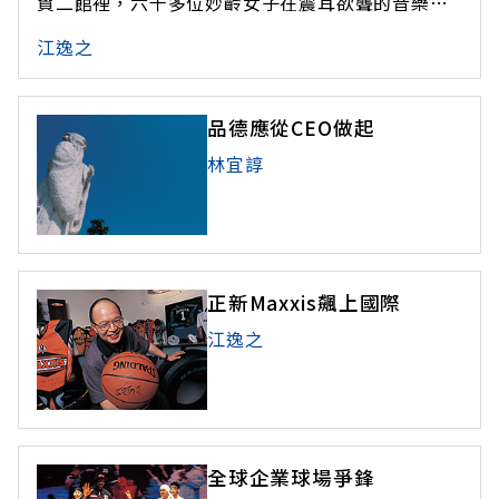
貿二館裡，六千多位妙齡女子在震耳欲聾的音樂
中，肢體跟著台上的有氧運動教練，盡情搖擺。這
江逸之
是NIKE專為女性舉辦的好動派對，「NIKE就是要讓
女性也喜歡運動，」必爾斯藍基經理黃湘燕指出，
近幾年NIKE全力搶攻女性運動市場。將場景移到西
品德應從CEO做起
班牙賽車場，一級方程式（
林宜諄
正新Maxxis飆上國際
江逸之
全球企業球場爭鋒