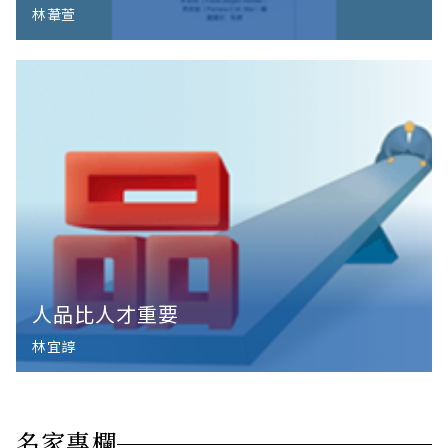
林葦萱
人品比人才重要
林宜諄
名家專欄