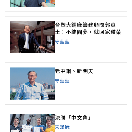
台塑大鋼廠籌建顧問郭炎
土：不能圓夢，就回家種菜
守寍寍
老中鋼、新明天
守寍寍
決勝「中文角」
宋漢崴