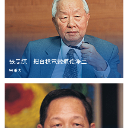
張忠謀 把台積電變道德淨土
宋秉忠