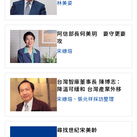
林美姿
阿信部長何美玥 要守更要
攻
宋繐瑢
台灣智庫董事長 陳博志：
降溫可緩和 台灣產業外移
宋繐瑢、張元祥採訪整理
尋找世紀宋美齡