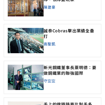
陳建豪
誠泰Cobras擊出業績全壘
打
高聖凱
新光鋼鐵董事長粟明德：要
做鋼鐵業的聯強國際
守寍寍
手上的牌隨時要比對手多