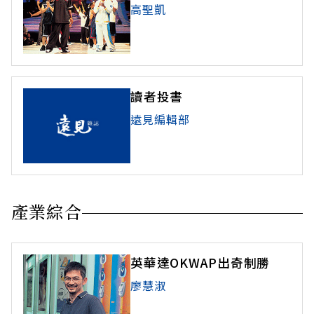
高聖凱
讀者投書
遠見編輯部
產業綜合
英華達OKWAP出奇制勝
廖慧淑