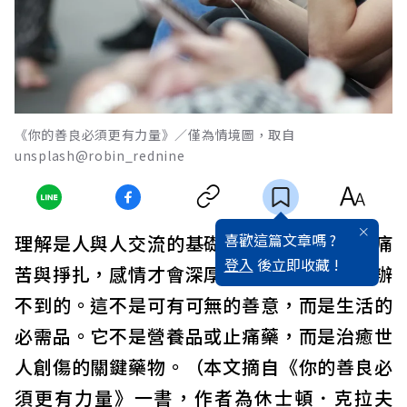
《你的善良必須更有力量》／僅為情境圖，取自
unsplash@robin_rednine
喜歡這篇文章嗎 ?
理解是人與人交流的基礎。朋友間也要經歷痛
登入
後立即收藏 !
苦與掙扎，感情才會深厚；光點兩下螢幕是辦
不到的。這不是可有可無的善意，而是生活的
必需品。它不是營養品或止痛藥，而是治癒世
人創傷的關鍵藥物。（本文摘自《你的善良必
須更有力量》一書，作者為休士頓．克拉夫