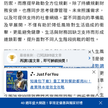
防禦，而應提早啟動全方位規劃，除了持續規劃財
務安排，也應同步思考健康管理、未來照護需求，
以及可提供支持的社會網絡。當不同面向的準備能
及早展開，不僅有助於降低風險對生活造成的衝
擊，更能避免健康、生活與財務因缺乏支持而形成
連鎖影響，提升面對不同人生階段挑戰的韌性。
面對超高齡社會、少子化與家庭結構改變，人生風
×
最後衝刺：已閱讀2/3篇文章
險早已不是生理、心理、財務的單一課題，而是彼
再讀1篇文章，即可解鎖抽獎！
此交織的整體挑戰。本次《
2026人生風險趨勢調
查報告
》提醒我們，除了落實保障與財務規劃，更
Just For You
重要的是及早辨識風險、建立完整的社會支持與準
知識包下載》重工業到餐飲都用AI！
備能力。當風險意識、退休準備與行動同步提升，
產業降本增效全攻略
才能從容因應長壽與突發風險挑戰，真正掌握人生
主導權。
40 週年盛大開啟！享限定優惠與獨家好禮