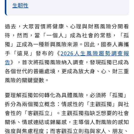
生韌性
過去，大眾習慣將健康、心理與財務風險分開看
待，然而，當「一個人」成為社會的常態，「孤
獨」正成為一種新興風險來源。因此，國泰人壽攜
手「遠見」發布的《
2026人生風險趨勢調查報
告
》，首次將孤獨風險納入調查，發現孤獨已成為
各個世代的普遍處境，更成為放大身、心、財三重
風險的關鍵變數。
要理解孤獨如何轉化為具體風險，必須將「孤獨」
拆分為兩個獨立概念：情感性的「主觀孤獨」與社
會性的「客觀孤立」。主觀孤獨指缺乏想要的社會
關係、情感連結或歸屬感，主導個人對風險的感知
強度與焦慮程度；而客觀孤立則指與家人、朋友、