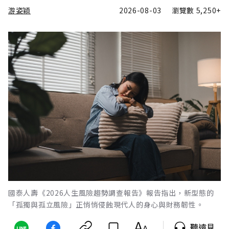
游姿穎
2026-08-03
瀏覽數
5,250+
國泰人壽《2026人生風險趨勢調查報告》報告指出，新型態的
「孤獨與孤立風險」正悄悄侵蝕現代人的身心與財務韌性。
聽遠見