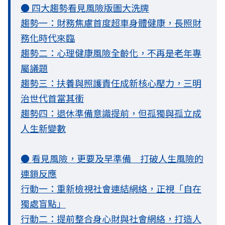
● 四大趨勢看見風險版圖大洗牌
趨勢一：財務焦慮首度超車身體健康，長照財
務化時代來臨
趨勢二：心理健康風險全齡化，不再是老年專
屬議題
趨勢三：扶養與照護責任成新核心壓力，三明
治世代首當其衝
趨勢四：退休準備意識提前，但孤獨與孤立成
人生新變數
● 看見風險，更要及早準備 打破人生風險的
連鎖反應
行動一：重新檢視社會連結網絡，正視「自在
獨處盲點」
行動二：提前整合身心財與社會網絡，打造人