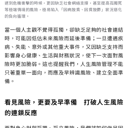
遇到危機衝擊的時候，更因缺乏社會網絡支撐，甚至提高孤獨死
等極端情境的風險，極易陷入「因病致貧、因貧致鬱」狀況惡化
的負向循環。
當一個人主觀不覺得孤獨，卻缺乏足夠的社會連結
時，可能因低估未來風險而延後準備；一旦遭遇疾
病、失能、意外或其他重大事件，又因缺乏支持而
影響身心健康、生活與財務狀況，使下一次面對風
險時更加脆弱。這也提醒我們，人生風險管理不能
只著重單一面向，而應及早辨識風險、建立全面準
備。
看見風險，更要及早準備 打破人生風險
的連鎖反應
面對身心財與孤獨、孤立風險，我們該如何做足因