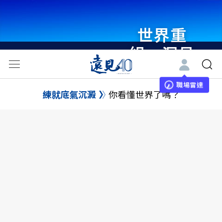
世界重
組・洞見
未來 與
世界領袖
職場雷達
練就底氣沉澱
你看懂世界了嗎？
同行