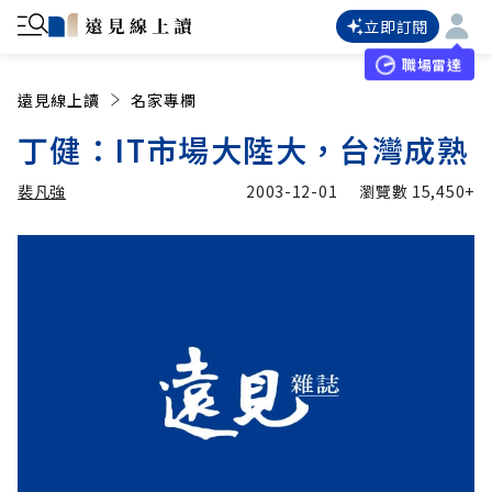
立即訂閱
職場雷達
遠見線上讀
名家專欄
丁健：IT市場大陸大，台灣成熟
裴凡強
2003-12-01
瀏覽數
15,450+
加入追蹤
裴凡強