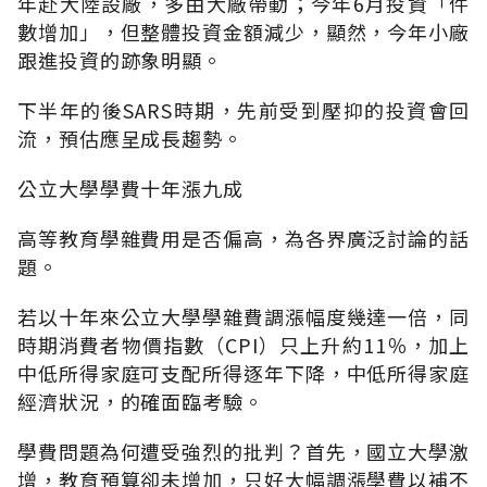
年赴大陸設廠，多由大廠帶動；今年6月投資「件
數增加」，但整體投資金額減少，顯然，今年小廠
跟進投資的跡象明顯。
下半年的後SARS時期，先前受到壓抑的投資會回
流，預估應呈成長趨勢。
公立大學學費十年漲九成
高等教育學雜費用是否偏高，為各界廣泛討論的話
題。
若以十年來公立大學學雜費調漲幅度幾達一倍，同
時期消費者物價指數（CPI）只上升約11％，加上
中低所得家庭可支配所得逐年下降，中低所得家庭
經濟狀況，的確面臨考驗。
學費問題為何遭受強烈的批判？首先，國立大學激
增，教育預算卻未增加，只好大幅調漲學費以補不