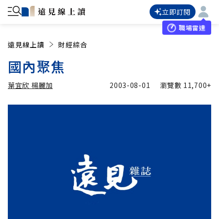
立即訂閱
職場雷達
遠見線上讀
財經綜合
國內聚焦
葉宜欣 楊麗加
2003-08-01
瀏覽數
11,700+
加入追蹤
葉宜欣 楊麗加