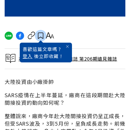
喜歡這篇文章嗎 ?
登入
後立即收藏 !
本文出自 2003 / 8月號雜誌 第206期遠見雜誌
大陸投資由小廠掛帥
SARS疫情在上半年蔓延，廠商在這段期間赴大陸
間接投資的動向如何呢？
整體說來，廠商今年赴大陸間接投資仍呈正成長，
但受SARS波及，3到5月份，呈負成長走勢。前幾