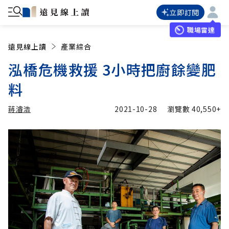
立即訂閱
職場雷達
遠見線上讀
產業綜合
泓橋危機救援 3小時把廚餘變肥
料
蔣濬浩
2021-10-28
瀏覽數
40,550+
加入追蹤
蔣濬浩