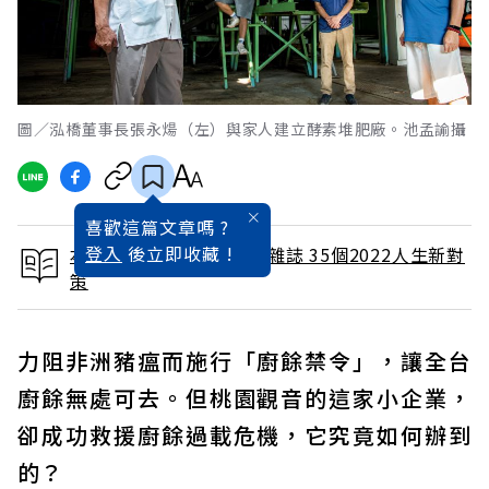
圖／泓橋董事長張永煬（左）與家人建立酵素堆肥廠。池孟諭攝
喜歡這篇文章嗎 ?
登入
後立即收藏 !
本文出自 2021 / 11月號雜誌 35個2022人生新對
策
力阻非洲豬瘟而施行「廚餘禁令」，讓全台
廚餘無處可去。但桃園觀音的這家小企業，
卻成功救援廚餘過載危機，它究竟如何辦到
的？