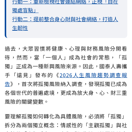
行動一：重新檢視社會連結網絡，正視「自在
獨處盲點」
行動二：提前整合身心財與社會網絡，打造人
生韌性
過去，大眾習慣將健康、心理與財務風險分開看
待，然而，當「一個人」成為社會的常態，「孤
獨」正成為一種新興風險來源。因此，國泰人壽攜
手「遠見」發布的《
2026人生風險趨勢調查報
告
》，首次將孤獨風險納入調查，發現孤獨已成為
各個世代的普遍處境，更成為放大身、心、財三重
風險的關鍵變數。
要理解孤獨如何轉化為具體風險，必須將「孤獨」
拆分為兩個獨立概念：情感性的「主觀孤獨」與社