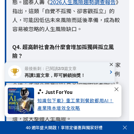
態。國泰人壽《
2026人生風險趨勢調查報告
》
指出，這類「自覺不孤獨、卻客觀孤立」的
人，可能因低估未來風險而延後準備，成為較
容易被忽略的人生風險缺口。
Q4. 超高齡社會為什麼會增加孤獨與孤立風
險？
×
A4：隨著台灣邁入超高齡社會，少子化與小家
最後衝刺：已閱讀2/3篇文章
庭化導致家庭結構徹底改變，獨居與單身比例
再讀1篇文章，即可解鎖抽獎！
大增，使個人原有的社會支持網絡逐漸縮小。
當人際互動與外部支援減少，個人一旦面臨突
Just For You
發的健康或財務危機，極易因缺乏社會網絡支
知識包下載》重工業到餐飲都用AI！
產業降本增效全攻略
撐，陷入「因病致貧、因貧致鬱」的負向循
環，放大整體人生風險。
40 週年盛大開啟！享限定優惠與獨家好禮