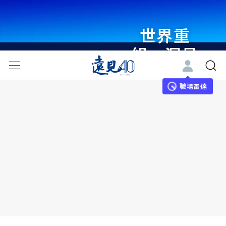
世界重
組・洞見
未來 與
世界領袖
職場雷達
同行