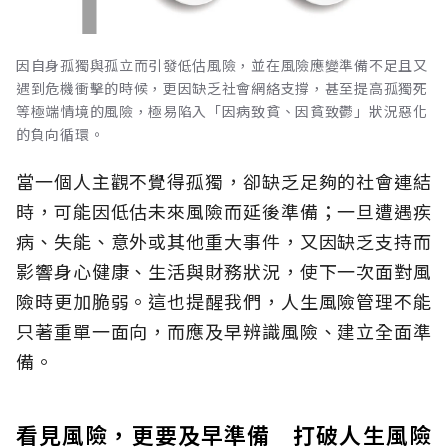
因自身孤獨與孤立而引發低估風險，並在風險應變準備不足且又
遇到危機衝擊的時候，更因缺乏社會網絡支撐，甚至提高孤獨死
等極端情境的風險，極易陷入「因病致貧、因貧致鬱」狀況惡化
的負向循環。
當一個人主觀不覺得孤獨，卻缺乏足夠的社會連結
時，可能因低估未來風險而延後準備；一旦遭遇疾
病、失能、意外或其他重大事件，又因缺乏支持而
影響身心健康、生活與財務狀況，使下一次面對風
險時更加脆弱。這也提醒我們，人生風險管理不能
只著重單一面向，而應及早辨識風險、建立全面準
備。
看見風險，更要及早準備 打破人生風險