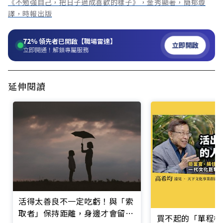
《不勉強自己，把日子過成喜歡的樣子》，金秀顯著，簡郁璇
譯，時報出版
72%
領先者已開啟【職場雷達】
立即開啟
立即開通！解鎖專屬服務
延伸閱讀
活得太善良不一定吃虧！與「索
取者」保持距離，身邊才會留下
買不起的「單程機