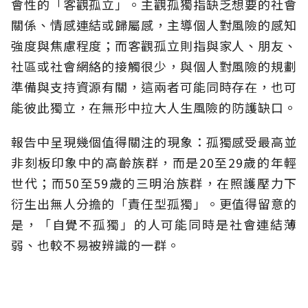
會性的「客觀孤立」。主觀孤獨指缺乏想要的社會
關係、情感連結或歸屬感，主導個人對風險的感知
強度與焦慮程度；而客觀孤立則指與家人、朋友、
社區或社會網絡的接觸很少，與個人對風險的規劃
準備與支持資源有關，這兩者可能同時存在，也可
能彼此獨立，在無形中拉大人生風險的防護缺口。
報告中呈現幾個值得關注的現象：孤獨感受最高並
非刻板印象中的高齡族群，而是20至29歲的年輕
世代；而50至59歲的三明治族群，在照護壓力下
衍生出無人分擔的「責任型孤獨」。更值得留意的
是，「自覺不孤獨」的人可能同時是社會連結薄
弱、也較不易被辨識的一群。