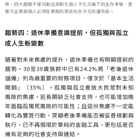
移。四大趨勢不僅勾勒出高齡化與少子化交織下的生存考驗，更
警示企業與個人必須從單點防禦走向全方位防護布局。
趨勢四：退休準備意識提前，但孤獨與孤立
成人生新變數
隨著對未來焦慮的提升，退休準備也有明顯提前的
趨勢。30至39歲族群中已有24.2%將「老後退休
儲備」列為最重要的財務項目，僅次於「基本生活
開銷」（35%）。孤獨與孤立會放大民眾對未知
風險的焦慮，若長期缺乏社會支持，也可能增加晚
年面臨孤獨死風險的可能性；且這份焦慮不一定能
轉化為實質行動，突顯老後準備能否被妥善規劃與
執行，已不再侷限於單純的金融工具，更包括是否
擁有足夠的社會支持與連結。