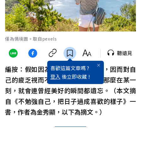
僅為情境圖。取自pexels
聽遠見
喜歡這篇文章嗎 ?
編按：假如因為想和對方好好相處，因而對自
登入
後立即收藏 !
己的疲乏視而不見，太為難自己，那麼在某一
刻，就會連曾經美好的瞬間都遺忘。（本文摘
自《不勉強自己，把日子過成喜歡的樣子》一
書，作者為金秀顯，以下為摘文。）