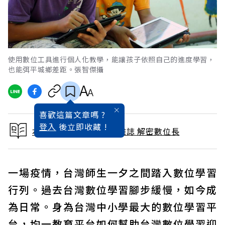
使用數位工具進行個人化教學，能讓孩子依照自己的進度學習，
也能弭平城鄉差距。張智傑攝
喜歡這篇文章嗎 ?
登入
後立即收藏 !
本文出自 2021 / 8月號雜誌 解密數位長
一場疫情，台灣師生一夕之間踏入數位學習
行列。過去台灣數位學習腳步緩慢，如今成
為日常。身為台灣中小學最大的數位學習平
台，均一教育平台如何幫助台灣數位學習迎