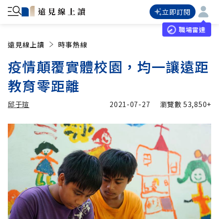
立即訂閱
職場雷達
遠見線上讀
時事熱線
疫情顛覆實體校園，均一讓遠距
教育零距離
邱于瑄
2021-07-27
瀏覽數
53,850+
加入追蹤
邱于瑄