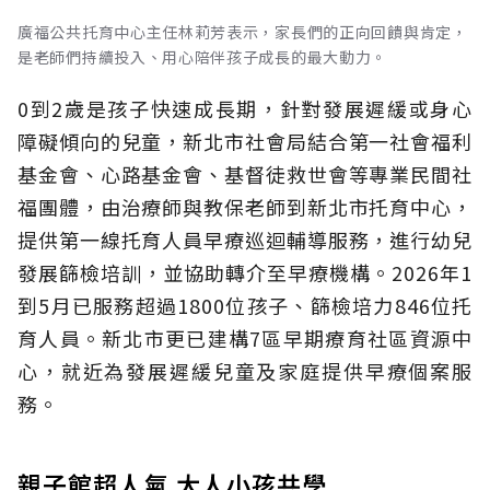
廣福公共托育中心主任林莉芳表示，家長們的正向回饋與肯定，
是老師們持續投入、用心陪伴孩子成長的最大動力。
0到2歲是孩子快速成長期，針對發展遲緩或身心
障礙傾向的兒童，新北市社會局結合第一社會福利
基金會、心路基金會、基督徒救世會等專業民間社
福團體，由治療師與教保老師到新北市托育中心，
提供第一線托育人員早療巡迴輔導服務，進行幼兒
發展篩檢培訓，並協助轉介至早療機構。2026年1
到5月已服務超過1800位孩子、篩檢培力846位托
育人員。新北市更已建構7區早期療育社區資源中
心，就近為發展遲緩兒童及家庭提供早療個案服
務。
親子館超人氣 大人小孩共學