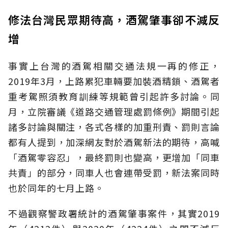
修法台灣民眾期待高，酒駕肇事卻不減反
增
事實上台灣的酒駕相關交通法規一再的修正，
2019年3月，上路累犯車輛要加裝酒精鎖、酒駕者
重考駕照須教育訓練等規範曾引起許多討論。同
月，立院審議《道路交通管理處罰條例》期間引起
諸多討論與關注，各式各樣的加重刑責、罰則言論
都有人提到，加深網友對於酒駕新法的期待，高喊
「酒駕零容忍」，最終罰則也變高，更增加「同車
共責」的部分，同車人也會連帶受罰，新法案同時
也於同年的七月上路。
不過觀察警政署統計的酒駕肇事案件，其實2019