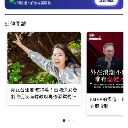
立即開啟
立即開通！解鎖專屬服務
延伸閱讀
青瓦台連署破20萬！台灣少女悲
劇將促使南韓政府再修酒駕罰
EMBA的價值，
則？
立即收聽