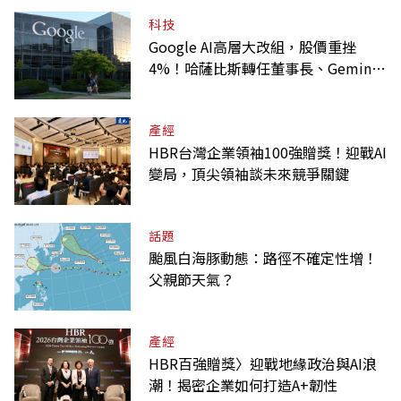
科技
Google AI高層大改組，股價重挫
4%！哈薩比斯轉任董事長、Gemini
大將離職
產經
HBR台灣企業領袖100強贈獎！迎戰AI
變局，頂尖領袖談未來競爭關鍵
話題
颱風白海豚動態：路徑不確定性增！
父親節天氣？
產經
HBR百強贈獎〉迎戰地緣政治與AI浪
潮！揭密企業如何打造A+韌性