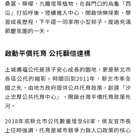
桑葚、檸檬、九層塔等植物，在與門口的烏龜「西
瓜」打招呼後，陸續進入中心，開啟快樂探索、學
習成長歷程，下午還一同享用小型粽子，度過充滿
節慶氛圍的一天。
啟動平價托育 公托翻倍達標
土城廣福公托是孩子安心成長的園地，更是新北市
各區公托的縮影。時間回到2011年，新北市率全
國之先，由地方政府提供公共托育政策，創建「汐
止忠厚公共托育中心」，開啟台灣平價托育政策先
河。
2018年底新北市公托數量增至60家，侯友宜市長
上任時強調，托育是城市競爭力與人口政策的核心