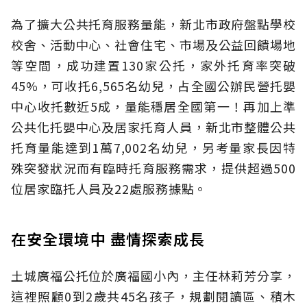
為了擴大公共托育服務量能，新北市政府盤點學校
校舍、活動中心、社會住宅、市場及公益回饋場地
等空間，成功建置130家公托，家外托育率突破
45%，可收托6,565名幼兒，占全國公辦民營托嬰
中心收托數近5成，量能穩居全國第一！再加上準
公共化托嬰中心及居家托育人員，新北市整體公共
托育量能達到1萬7,002名幼兒，另考量家長因特
殊突發狀況而有臨時托育服務需求，提供超過500
位居家臨托人員及22處服務據點。
在安全環境中 盡情探索成長
土城廣福公托位於廣福國小內，主任林莉芳分享，
這裡照顧0到2歲共45名孩子，規劃閱讀區、積木