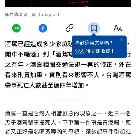
僅為情境圖。取自unsplash
喜歡這篇文章嗎 ?
酒駕已經造成多少家庭破碎！「酒後不開車，
登入
後立即收藏 !
開車不喝酒」到「酒駕零容忍」的宣導已經行
之有年，酒駕相關交通法規一再的修正，外在
看來刑責加重，實則看來影響不大。台灣酒駕
肇事死亡人數甚至連四年增加。
酒駕一直是台灣人相當厭惡的現象之一，近日一名
男子酒駕肇事撞死人，下車第一件事是買酒喝，死
者又正好是名嘴黃暐瀚的母親，讓該起事件引起社