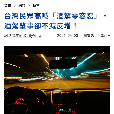
首頁
話題
時事
台灣民眾高喊「酒駕零容忍」，
酒駕肇事卻不減反增！
網路溫度計 DailyView
2021-05-08
瀏覽數
24,350+