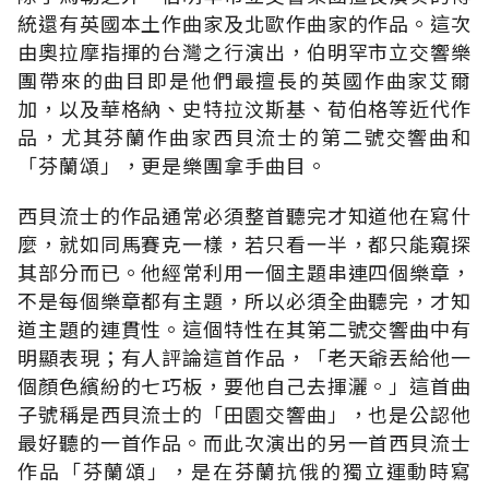
統還有英國本土作曲家及北歐作曲家的作品。這次
由奧拉摩指揮的台灣之行演出，伯明罕市立交響樂
團帶來的曲目即是他們最擅長的英國作曲家艾爾
加，以及華格納、史特拉汶斯基、荀伯格等近代作
品，尤其芬蘭作曲家西貝流士的第二號交響曲和
「芬蘭頌」，更是樂團拿手曲目。
西貝流士的作品通常必須整首聽完才知道他在寫什
麼，就如同馬賽克一樣，若只看一半，都只能窺探
其部分而已。他經常利用一個主題串連四個樂章，
不是每個樂章都有主題，所以必須全曲聽完，才知
道主題的連貫性。這個特性在其第二號交響曲中有
明顯表現；有人評論這首作品，「老天爺丟給他一
個顏色繽紛的七巧板，要他自己去揮灑。」這首曲
子號稱是西貝流士的「田園交響曲」，也是公認他
最好聽的一首作品。而此次演出的另一首西貝流士
作品「芬蘭頌」，是在芬蘭抗俄的獨立運動時寫