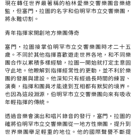
現在轉任世界最著稱的柏林愛樂交響樂團音樂總
監，但塞門‧拉圖的名字和伯明罕市立交響樂團，
將永難切割。
青年指揮家開創地方樂團傳奇
塞門‧拉圖接掌伯明罕市立交響樂團時才二十五
歲。不同於其他指揮喜歡遊走世界各地，和不同樂
團合作以累積多樣經驗，拉圖一開始就打定主意固
守此地。他瞭解到指揮經常性的更動，並不利於樂
團的發展與建設。他深知只有經過長時間的練習、
演奏，指揮和團員才能達到互相都有默契的境界。
也因為這段淵源，伯明罕市立交響樂團向來有吸收
年輕指揮的傳統。
透過音樂會演出和唱片錄音的發行，塞門‧拉圖的
確將伯明罕市立交響樂團從一地方性樂團，提升到
世界樂團舉足輕重的地位。他的國際聲譽不斷提