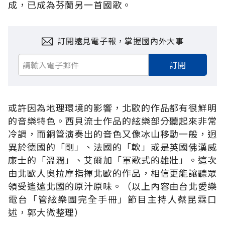
成，已成為芬蘭另一首國歌。
訂閱遠見電子報，掌握國內外大事
訂閱
或許因為地理環境的影響，北歐的作品都有很鮮明
的音樂特色。西貝流士作品的絃樂部分聽起來非常
冷調，而銅管演奏出的音色又像冰山移動一般，迥
異於德國的「剛」、法國的「軟」或是英國佛漢威
廉士的「溫潤」、艾爾加「軍歌式的雄壯」。這次
由北歐人奧拉摩指揮北歐的作品，相信更能讓聽眾
領受遙遠北國的原汁原味。（以上內容由台北愛樂
電台「管絃樂團完全手冊」節目主持人蔡昆霖口
述，郭大微整理）