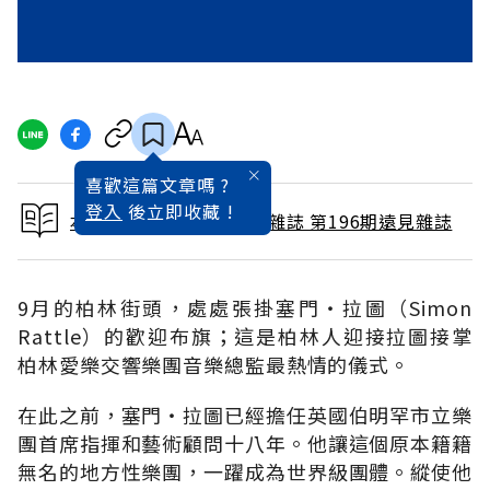
喜歡這篇文章嗎 ?
登入
後立即收藏 !
本文出自 2002 / 10月號雜誌 第196期遠見雜誌
9月的柏林街頭，處處張掛塞門‧拉圖（Simon
Rattle）的歡迎布旗；這是柏林人迎接拉圖接掌
柏林愛樂交響樂團音樂總監最熱情的儀式。
在此之前，塞門‧拉圖已經擔任英國伯明罕市立樂
團首席指揮和藝術顧問十八年。他讓這個原本籍籍
無名的地方性樂團，一躍成為世界級團體。縱使他