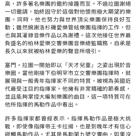
高，許多著名樂團的邀約接踵而至。不過拉圖謝絕
一切邀請，始終固守於這個對他懷抱極大期望的樂
團。同時，他也努力與世界頂尖樂團保持良好互
動；雖然婉謝洛杉磯愛樂管絃樂團指揮的工作，但
也與其灌錄音樂作品以為謝禮。這次他接任世界最
負盛名的柏林愛樂交響樂團音樂總監職務，自承是
長久以來就被柏林愛樂的聲音所吸引。
塞門‧拉圖一開始即以「天才兒童」之姿出現於音
樂圈。當他剛接下伯明罕市立交響樂團指揮時，就
展現與一般青年指揮家不同的特質，被視為英國近
代最受注目的指揮家。他擁有非常精確的節奏感，
並且能夠掌控大編制樂團的曲目，這一項特質可在
他所指揮的馬勒作品中看出。
許多指揮家都曾經表示，指揮馬勒作品是極大挑
戰，即使像指揮帝王卡拉揚，也是到晚年才有信心
碰觸馬勒作品。尤其是馬勒第九號交響曲，如果沒