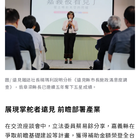
圖/ 遠見雜誌社長楊瑪利說明分析《遠見縣市長施政滿意度調
查》，翁章梁縣長已連續五年奪下五星成績。
展現掌舵者遠見 前瞻部署產業
在交流座談會中，立法委員蔡易餘分享，嘉義縣在
爭取前瞻基礎建設等計畫，獲得補助金額榮登全台