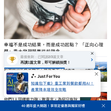
幸福不是成功結果，而是成功起點？ 「正向心理
學」重大發現顛覆從前觀念
×
最後衝刺：已閱讀2/3篇文章
再讀1篇文章，即可解鎖抽獎！
這張圖你先看見鴨子，還是兔子？科學家
揭示「第一印象」如何困住我們的大腦
Just For You
知識包下載》重工業到餐飲都用AI！
產業降本增效全攻略
他們3人同樣能力強、敢直言，為何只有狄
仁傑被信任？「這差異」決定職場命運
40 週年盛大開啟！享限定優惠與獨家好禮