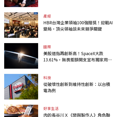
產經
HBR台灣企業領袖100強贈獎！迎戰AI
變局，頂尖領袖談未來競爭關鍵
國際
美股道指再創新高！SpaceX大跌
13.61%，無畏鉅額開支宣布獨家用輝
達
科技
從破壞性創新到維持性創新：以台積
電為例
好享生活
肉的長谷川Ｘ《戀與製作人》角色聯