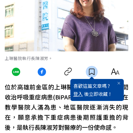
上琳醫院執行長陳淑芳。
喜歡這篇文章嗎 ?
位於高雄前金區的上琳醫院，是當地唯一一間
登入
後立即收藏 !
收治呼吸重症病患(BiPAP)的基層醫療機構，在
教學醫院人滿為患、地區醫院逐漸消失的現
在，願意承擔下重症病患後期照護重擔的背
後，是執行長陳淑芳對醫療的一份使命感。