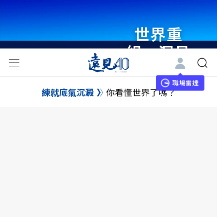
世界重
組・洞見
未來 與
世界領袖
職場雷達
練就底氣沉澱
你看懂世界了嗎？
同行