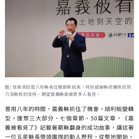
圖/ 翁章梁回首八年縣長任期即將結束，特別感謝縣府團隊的努
力及縣民的支持，期望嘉義縣能被更多人看見。
善用八年的時間，嘉義縣抓住了機會，順利蛻變轉
型。匯聚三大部分、七個章節、50篇文章，《嘉
義被看見了》記載著窮縣翻身的成功故事，講述著
一位五星縣長帶領團隊的動人歷程，從整地開始，