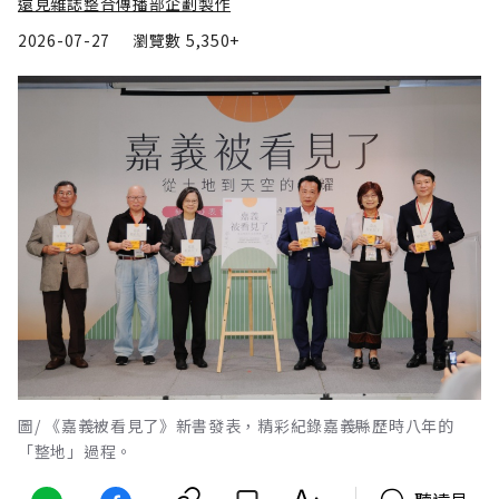
遠見雜誌整合傳播部企劃製作
2026-07-27
瀏覽數
5,350+
圖/ 《嘉義被看見了》新書發表，精彩紀錄嘉義縣歷時八年的
「整地」過程。