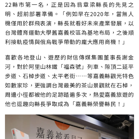
22縣市第一名，正是因為翁章梁縣長的先見之
明、超前部署準備。「例如早在2020年，當無人
機僅用於群飛表演，縣長就看好未來產業發展，以
台灣體育運動大學舊嘉義校區為基地布局，之後順
利接軌疫情與俄烏戰爭帶動的龐大應用商機！」
喜歡各地登山、遊歷的財信傳媒集團董事長謝金
河，對於阿里山林鐵「福森號」列車、隙頂二延平
步道、石棹步道、太平老街……等嘉義縣觀光特色
如數家珍，更強調台灣最美的茶山景觀就在石棹，
周邊小徑都被他的足跡踏遍多次，熱愛嘉義旅遊的
他也逗趣向縣長爭取成為「嘉義縣榮譽縣民！」