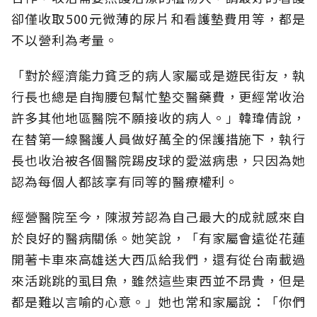
卻僅收取500元微薄的尿片和看護墊費用等，都是
不以營利為考量。
「對於經濟能力貧乏的病人家屬或是遊民街友，執
行長也總是自掏腰包幫忙墊交醫藥費，更經常收治
許多其他地區醫院不願接收的病人。」韓瑋倩說，
在替第一線醫護人員做好萬全的保護措施下，執行
長也收治被各個醫院踢皮球的愛滋病患，只因為她
認為每個人都該享有同等的醫療權利。
經營醫院至今，陳淑芳認為自己最大的成就感來自
於良好的醫病關係。她笑說，「有家屬會遠從花蓮
開著卡車來高雄送大西瓜給我們，還有從台南載過
來活跳跳的虱目魚，雖然這些東西並不昂貴，但是
都是難以言喻的心意。」她也常和家屬說：「你們