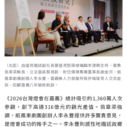
（右起）由遠見雜誌副社長兼遠見智庫總編輯李建興主持，邀集
翁章梁縣長、立法委員蔡易餘、財信傳媒集團董事長謝金河、紙
風車劇團創辦人李永豐、嘉義縣人力發展所長許喻理等人交流座
談，回顧嘉義八年施政軌跡。
《2026台灣燈會在嘉義》總計吸引約1,360萬人次
參觀，創下高達316億元的觀光產值。翁章梁強
調，紙風車劇團創辦人李永豐提供許多寶貴意見，
是燈會成功的推手之一。李永豐則感性地描述故鄉