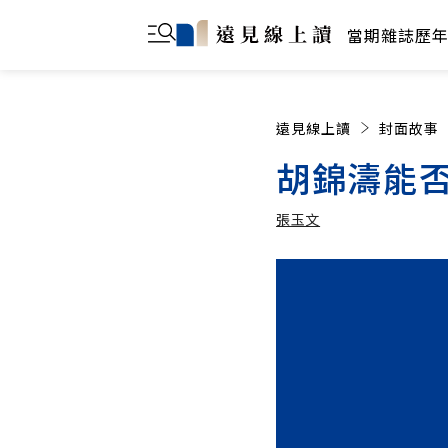
當期雜誌
歷
遠見線上讀
封面故事
胡錦濤能
張玉文
張玉文