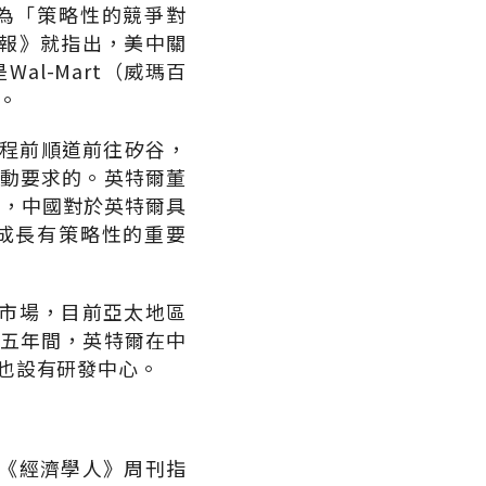
為「策略性的競爭對
報》就指出，美中關
l-Mart（威瑪百
。
行程前順道前往矽谷，
主動要求的。英特爾董
胡錦濤，中國對於英特爾具
成長有策略性的重要
市場，目前亞太地區
去五年間，英特爾在中
也設有研發中心。
《經濟學人》周刊指