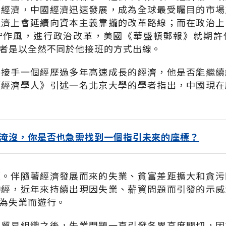
革經濟，中國經濟迅速發展，成為全球最受矚目的市場
經濟上會延續向資本主義靠攏的改革路線；而在政治上
守作風，進行政治改革，美國《華盛頓郵報》就期許
者是以全然不同於他接班的方式出線。
將接手一個經歷過多年高速成長的經濟，他是否能繼續
《經濟學人》引述一名北京大學的學者指出，中國現在
淹沒，你是否也急需找到一個指引未來的座標？
題。伴隨著經濟發展而來的失業、貧富差距擴大和貪污
神經，近年來持續出現因失業、薪資問題而引發的示威
為失業而遊行。
界貿易組織之後，失業問題一直引發各界高度關切，因