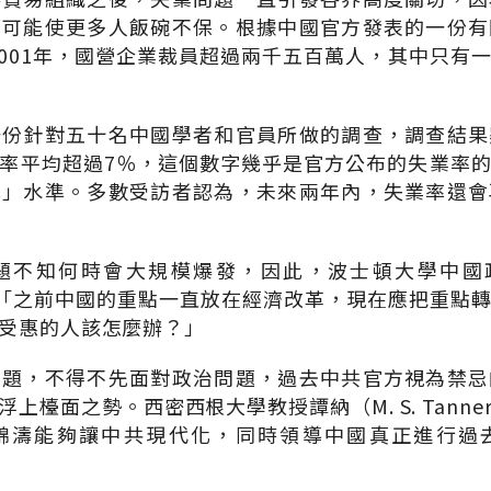
都可能使更多人飯碗不保。根據中國官方發表的一份有
到2001年，國營企業裁員超過兩千五百萬人，其中只有
一份針對五十名中國學者和官員所做的調查，調查結果
率平均超過7％，這個數字幾乎是官方公布的失業率
戒」水準。多數受訪者認為，未來兩年內，失業率還會
題不知何時會大規模爆發，因此，波士頓大學中國政
指出：「之前中國的重點一直放在經濟改革，現在應把重點
受惠的人該怎麼辦？」
問題，不得不先面對政治問題，過去中共官方視為禁忌
上檯面之勢。西密西根大學教授譚納（M. S. Tann
錦濤能夠讓中共現代化，同時領導中國真正進行過