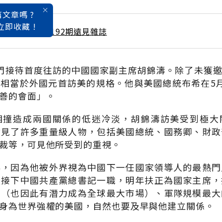
文章嗎 ?
立即收藏 !
 / 6月號雜誌 第192期遠見雜誌
門接待首度往訪的中國國家副主席胡錦濤。除了未獲
相當於外國元首訪美的規格。他與美國總統布希在5
善的會面」。
相撞造成兩國關係的低迷冷淡，胡錦濤訪美受到極大
會見了許多重量級人物，包括美國總統、國務卿、財政
裁等，可見他所受到的重視。
濤，因為他被外界視為中國下一任國家領導人的最熱門
天接下中國共產黨總書記一職，明年扶正為國家主席，
多（也因此有潛力成為全球最大市場）、軍隊規模最大
身為世界強權的美國，自然也要及早與他建立關係。