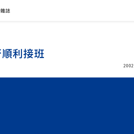
年雜誌
否順利接班
2002
加入追蹤