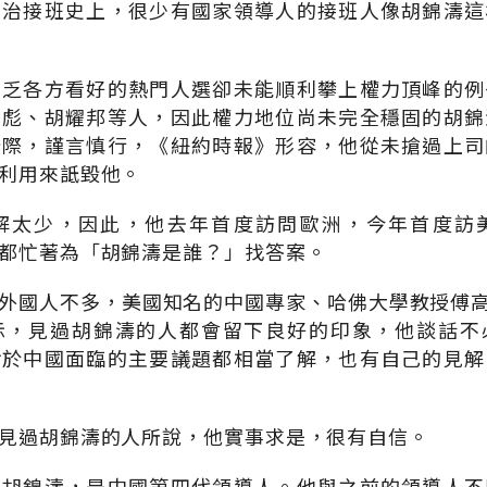
政治接班史上，很少有國家領導人的接班人像胡錦濤這
不乏各方看好的熱門人選卻未能順利攀上權力頂峰的例
林彪、胡耀邦等人，因此權力地位尚未完全穩固的胡錦
分際，謹言慎行，《紐約時報》形容，他從未搶過上司
利用來詆毀他。
解太少，因此，他去年首度訪問歐洲，今年首度訪
都忙著為「胡錦濤是誰？」找答案。
外國人不多，美國知名的中國專家、哈佛大學教授傅高義（E
示，見過胡錦濤的人都會留下良好的印象，他談話不
對於中國面臨的主要議題都相當了解，也有自己的見解
見過胡錦濤的人所說，他實事求是，很有自信。
的胡錦濤，是中國第四代領導人。他與之前的領導人不