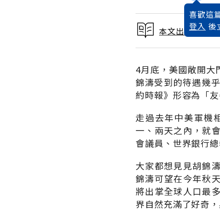
喜歡這篇
登入
後
本文出自 2002
4月底，美國敞開大
錦濤受到的待遇幾乎
約時報》形容為「友
走過去年中美軍機
一、兩天之內，就
會議員、世界銀行總
大家都想見見胡錦
錦濤可望在今年秋
將出掌全球人口最
界自然充滿了好奇，