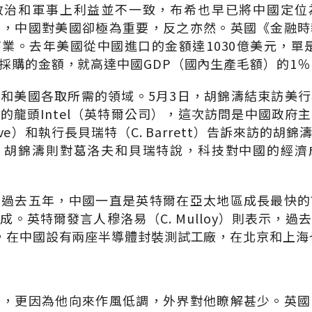
政治和軍事上利益並不一致，布希也早已將中國定位
上，中國對美國卻極為重要，反之亦然。英國《金融時
業。去年美國從中國進口的金額達1030億美元，單是Wa
採購的金額，就高達中國GDP（國內生產毛額）的1％
和美國各取所需的領域。5月3日，胡錦濤結束訪美
的龍頭Intel（英特爾公司），這次訪問是中國政府
ove）和執行長貝瑞特（C. Barrett）告訴來訪的
。胡錦濤則對葛洛夫和貝瑞特說，科技對中國的經濟
，過去五年，中國一直是英特爾在亞太地區成長最快的
成。英特爾發言人穆洛易（C. Mulloy）則表示，過
，在中國設有兩座半導體封裝測試工廠，在北京和上海
奇，更因為他向來作風低調，外界對他瞭解甚少。英國