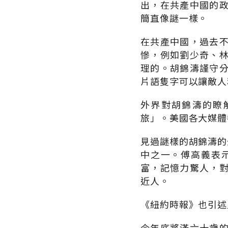
出，在共產中國的
簡直像謎一樣。
在共產中國，過去
慘，例如劉少奇、
理的。胡錦濤謹守
片語隻字可以讓敵人
外界對胡錦濤的瞭
旅」。美國各大媒體
見過謎樣的胡錦濤的
中之一。傅高義表
富，記憶力驚人，
近人。
《紐約時報》也引述
今年底將滿六十歲