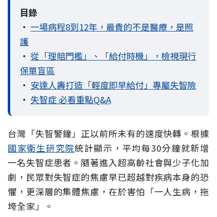
目錄
•
一場病程8到12年，最貴的不是醫療，是照
護
•
從「理賠門檻」、「給付時機」，檢視現行
保單盲區
•
安達人壽打造「輕度即早給付」專屬失智險
•
失智症 必看重點Q&A
台灣「失智警鐘」正以前所未有的速度快轉。根據
國家衛生研究院
統計顯示，平均每30分鐘就新增
一名失智症患者。隨著進入超高齡社會與少子化加
劇，民眾對失智症的焦慮早已超越對疾病本身的恐
懼，更深層的集體焦慮，在於害怕「一人生病，拖
垮全家」。