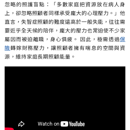
忽略的照護盲點：「多數家庭把資源放在病人身
上，卻忽略照顧者同樣承受龐大的心理壓力。」他
直言，失智症照顧的難度遠高於一般失能，往往需
要近乎全天候的陪伴，龐大的壓力也常迫使不少家
屬因而被迫離職，身心俱疲。
因此，極需透過
保
險
轉嫁財務壓力，讓照顧者擁有喘息的空間與資
源，維持家庭長期照顧能量。