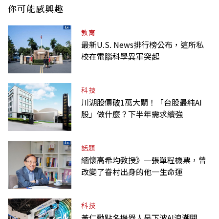
你可能感興趣
教育
最新U.S. News排行榜公布，這所私
校在電腦科學異軍突起
科技
川湖股價破1萬大關！「台股最純AI
股」做什麼？下半年需求續強
話題
緬懷高希均教授》一張單程機票，曾
改變了眷村出身的他一生命運
科技
黃仁勳點名機器人是下波AI浪潮關