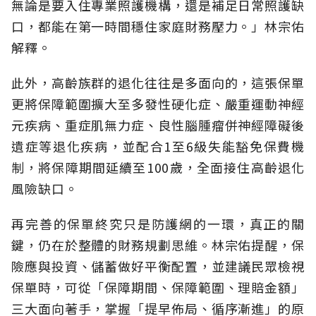
無論是要入住專業照護機構，還是補足日常照護缺
口，都能在第一時間穩住家庭財務壓力。」林宗佑
解釋。
此外，高齡族群的退化往往是多面向的，這張保單
更將保障範圍擴大至多發性硬化症、嚴重運動神經
元疾病、重症肌無力症、良性腦腫瘤併神經障礙後
遺症等退化疾病，並配合1至6級失能豁免保費機
制，將保障期間延續至100歲，全面接住高齡退化
風險缺口。
再完善的保單終究只是防護網的一環，真正的關
鍵，仍在於整體的財務規劃思維。
林宗佑提醒，保
險應與投資、儲蓄做好平衡配置，並建議民眾檢視
保單時，可從「保障期間、保障範圍、理賠金額」
三大面向著手，掌握「提早佈局、循序漸進」的原