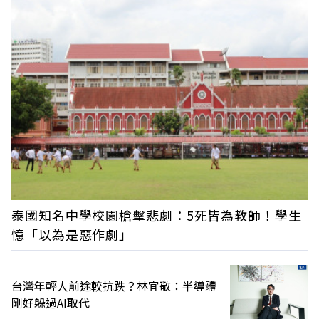
泰國知名中學校園槍擊悲劇：5死皆為教師！學生
憶「以為是惡作劇」
台灣年輕人前途較抗跌？林宜敬：半導體
剛好躲過AI取代