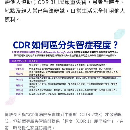
需他人協助；CDR 3則屬嚴重失智，患者對時間、
地點及親人常已無法辨識，日常生活完全仰賴他人
照料。
傳統長照與特定傷病險多需達到中重度（CDR 2或3）才啟動理
賠，但新型專屬失智險則提倡「輕度（CDR 1）即早給付」，在
第一時間穩住家庭防護網。