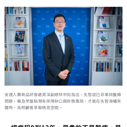
安達人壽商品研發處資深副總林宗佑指出，失智症已非單純醫療
問題，需及早盤點現有保障缺口與財務風險，才能在失智海嘯來
襲時，為照顧者爭取喘息空間。