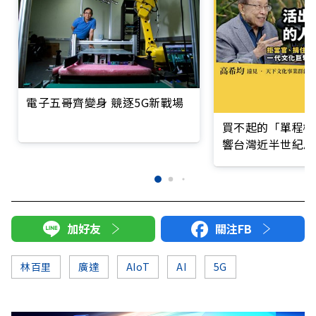
電子五哥齊變身 競逐5G新戰場
買不起的「單程機
響台灣近半世紀思
加好友
關注FB
林百里
廣達
AIoT
AI
5G