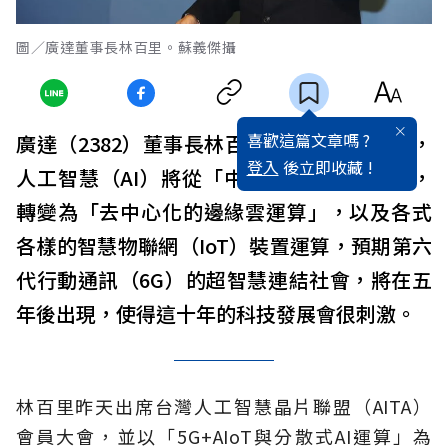
圖／廣達董事長林百里。蘇義傑攝
喜歡這篇文章嗎 ?
廣達（2382）董事長林百里昨（21）日表示，
登入
後立即收藏 !
人工智慧（AI）將從「中心化的雲端運算」，
轉變為「去中心化的邊緣雲運算」，以及各式
各樣的智慧物聯網（IoT）裝置運算，預期第六
代行動通訊（6G）的超智慧連結社會，將在五
年後出現，使得這十年的科技發展會很刺激。
林百里昨天出席台灣人工智慧晶片聯盟（AITA）
會員大會，並以「5G+AIoT與分散式AI運算」為