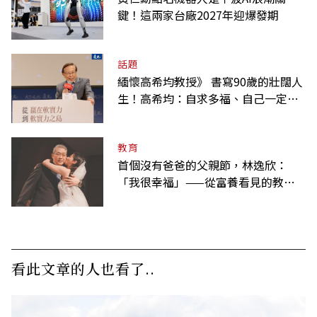
鍵！這兩家台廠2027年迎爆發期
話題
緬懷高希均教授》 書寫90歲的壯闊人
生！高希均：自求多福、自己一定要
爭氣
教育
首個沒有爸爸的父親節，林逸欣：
「我很幸福」——從富養看見的教養
課
看此文章的人也看了..