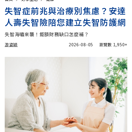
失智症前兆與治療別焦慮？安達
人壽失智險陪您建立失智防護網
失智海嘯來襲！鉅額財務缺口怎麼補？
游姿穎
2026-08-05
瀏覽數
1,950+