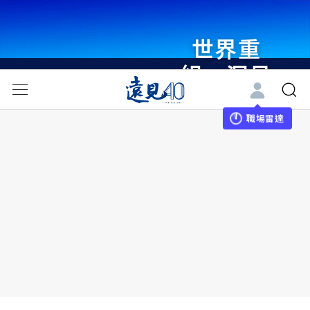
世界重
組・洞見
未來 與
世界領袖
職場雷達
同行