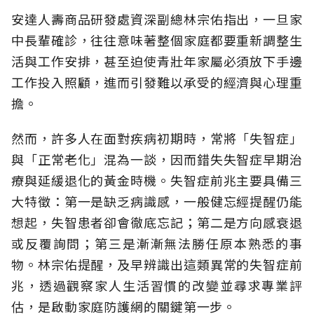
安達人壽商品研發處資深副總林宗佑指出，一旦家
中長輩確診，往往意味著整個家庭都要重新調整生
活與工作安排，甚至迫使青壯年家屬必須放下手邊
工作投入照顧，進而引發難以承受的經濟與心理重
擔。
然而，許多人在面對疾病初期時，常將「失智症」
與「正常老化」混為一談，因而錯失失智症早期治
療與延緩退化的黃金時機。失智症前兆主要具備三
大特徵：第一是缺乏病識感，一般健忘經提醒仍能
想起，失智患者卻會徹底忘記；第二是方向感衰退
或反覆詢問；第三是漸漸無法勝任原本熟悉的事
物。林宗佑提醒，及早辨識出這類異常的失智症前
兆，透過觀察家人生活習慣的改變並尋求專業評
估，是啟動家庭防護網的關鍵第一步。