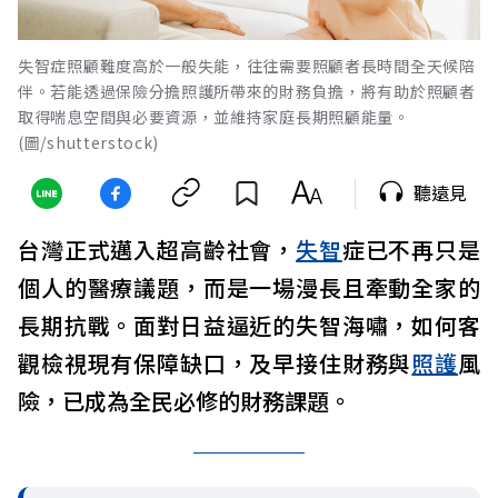
失智症照顧難度高於一般失能，往往需要照顧者長時間全天候陪
伴。若能透過保險分擔照護所帶來的財務負擔，將有助於照顧者
取得喘息空間與必要資源，並維持家庭長期照顧能量。
(圖/shutterstock)
聽遠見
台灣正式邁入超高齡社會，
失智
症已不再只是
個人的醫療議題，而是一場漫長且牽動全家的
長期抗戰。面對日益逼近的失智海嘯，如何客
觀檢視現有保障缺口，及早接住財務與
照護
風
險，已成為全民必修的財務課題。