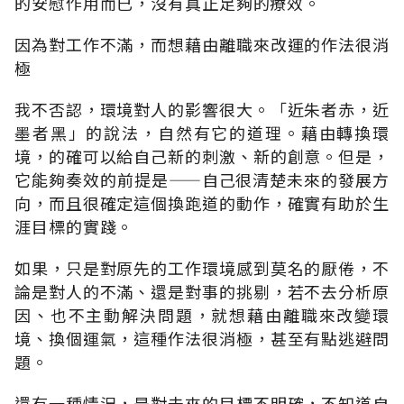
的安慰作用而已，沒有真正足夠的療效。
因為對工作不滿，而想藉由離職來改運的作法很消
極
我不否認，環境對人的影響很大。「近朱者赤，近
墨者黑」的說法，自然有它的道理。藉由轉換環
境，的確可以給自己新的刺激、新的創意。但是，
它能夠奏效的前提是——自己很清楚未來的發展方
向，而且很確定這個換跑道的動作，確實有助於生
涯目標的實踐。
如果，只是對原先的工作環境感到莫名的厭倦，不
論是對人的不滿、還是對事的挑剔，若不去分析原
因、也不主動解決問題，就想藉由離職來改變環
境、換個運氣，這種作法很消極，甚至有點逃避問
題。
還有一種情況，是對未來的目標不明確，不知道自