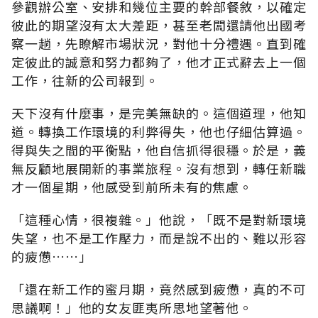
參觀辦公室、安排和幾位主要的幹部餐敘，以確定
彼此的期望沒有太大差距，甚至老闆還請他出國考
察一趟，先瞭解市場狀況，對他十分禮遇。直到確
定彼此的誠意和努力都夠了，他才正式辭去上一個
工作，往新的公司報到。
天下沒有什麼事，是完美無缺的。這個道理，他知
道。轉換工作環境的利弊得失，他也仔細估算過。
得與失之間的平衡點，他自信抓得很穩。於是，義
無反顧地展開新的事業旅程。沒有想到，轉任新職
才一個星期，他感受到前所未有的焦慮。
「這種心情，很複雜。」他說，「既不是對新環境
失望，也不是工作壓力，而是說不出的、難以形容
的疲憊……」
「還在新工作的蜜月期，竟然感到疲憊，真的不可
思議啊！」他的女友匪夷所思地望著他。