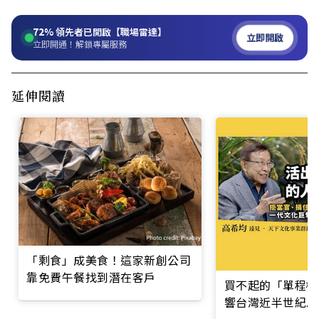
72%
領先者已開啟【職場雷達】
立即開啟
立即開通！解鎖專屬服務
延伸閱讀
「剩食」成美食！這家新創公司
靠免費午餐找到潛在客戶
買不起的「單程機
響台灣近半世紀思