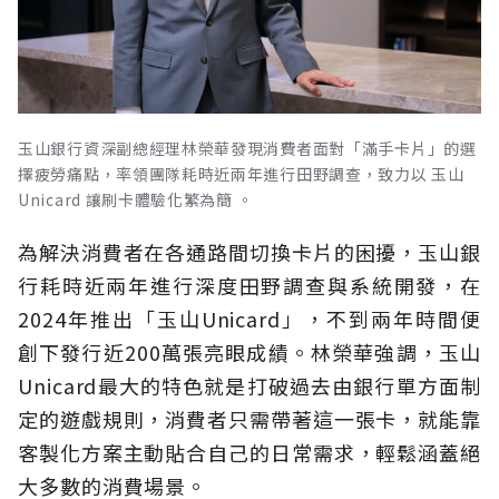
玉山銀行資深副總經理林榮華發現消費者面對「滿手卡片」的選
擇疲勞痛點，率領團隊耗時近兩年進行田野調查，致力以 玉山
Unicard 讓刷卡體驗化繁為簡 。
為解決消費者在各通路間切換卡片的困擾，玉山銀
行耗時近兩年進行深度田野調查與系統開發，在
2024年推出「玉山Unicard」，不到兩年時間便
創下發行近200萬張亮眼成績。林榮華強調，玉山
Unicard最大的特色就是打破過去由銀行單方面制
定的遊戲規則，消費者只需帶著這一張卡，就能靠
客製化方案主動貼合自己的日常需求，輕鬆涵蓋絕
大多數的消費場景。