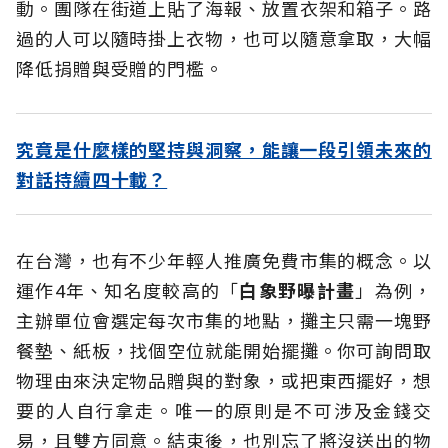
動。團隊在街道上貼了海報、放置衣架和箱子。路
過的人可以隨時掛上衣物，也可以隨意拿取，大幅
降低捐贈與受贈的門檻。
究竟是什麼樣的堅持與洞察，能讓一段引領未來的
對話持續四十載？
在台灣，也有不少年輕人推廣免費市集的概念。以
運作4年、知名度較高的「
白象野曝計畫
」為例，
主辦單位會選定每次市集的地點，攤主只需一塊野
餐墊、紙板，找個空位就能開始擺攤。你可詢問取
物理由來決定物品贈與的對象，或把東西擺好，想
要的人自行拿走。唯一的原則是不可涉及金錢交
易，且雙方同意。結束後，也別忘了將沒送出的物