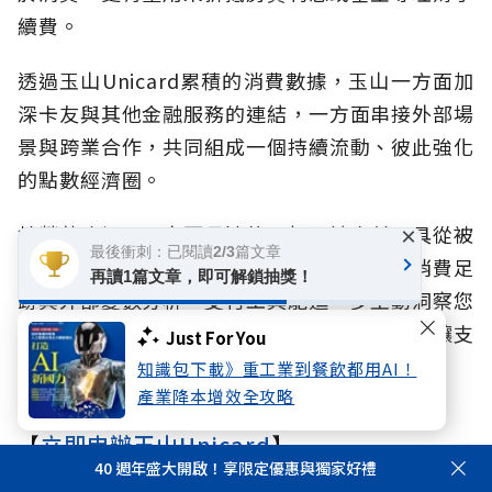
續費。
透過玉山Unicard累積的消費數據，玉山一方面加
深卡友與其他金融服務的連結，一方面串接外部場
景與跨業合作，共同組成一個持續流動、彼此強化
的點數經濟圈。
林榮華強調，玉山更長遠的目標是讓支付工具從被
×
最後衝刺：已閱讀2/3篇文章
動回饋，進化為「主動預測」。「透過即時消費足
再讀1篇文章，即可解鎖抽獎！
跡與外部變數分析，支付工具能進一步主動洞察您
的消費偏好，精準推薦符合習慣的卡友優惠，讓支
Just For You
付體驗真正升級為消費者的生活顧問。」
知識包下載》重工業到餐飲都用AI！
產業降本增效全攻略
【
立即申辦玉山Unicard
】
40 週年盛大開啟！享限定優惠與獨家好禮