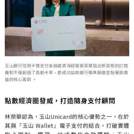
玉山銀行信用卡暨支付金融處資深經理張家菱指出新型態的訂閱
機制不僅創造了高動卡率，更成功協助銀行精準篩選並黏著高價
值的核心客群 。
點數經濟圈發威，打造隨身支付顧問
林榮華認為，玉山Unicard的核心優勢之一，在於
其與「玉山 Wallet」電子支付的結合，打破實體