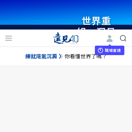
世界重
組・洞見
未來 與
世界領袖
職場雷達
練就底氣沉澱
你看懂世界了嗎？
同行