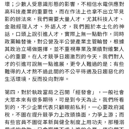
壞；少數人受意識形態的影響，不相信水電供應對
高科技產業的重要性，而在作法上也拿不出立竿見
影的辦法來，我們需要大量人才，尤其科技人才、
金融經理人才、外語人才，我們囿於本土化的神
話，口頭上說引進人才，實際上無一點動作，同時
政黨輪替後，對公營及半公營產業主管輪替，根據
其政治立場做選擇，並不重視專業及業績對維繫人
心的重要。在人才競爭日趨激烈的今天，我們對人
才的引進可說無一點進展，更令人難過的是：有些
難得的人才熬不過此間的不公平待遇及日趨惡化的
生活環境，反而投向對岸。
第四，對於執政當局之召開「經發會」，一般社會
大眾本來有很多期待，可是到今天為止，我們所看
到的，不少企業代表只顧眼前私利，一心要政府減
稅，不圖在提升競爭力上改頭換面，力爭上游；而
有些官員不圖從革新與健全制度上用功夫，那種溺