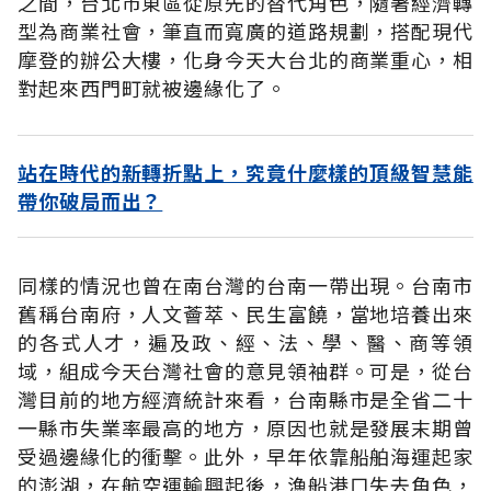
之間，台北市東區從原先的替代角色，隨著經濟轉
型為商業社會，筆直而寬廣的道路規劃，搭配現代
摩登的辦公大樓，化身今天大台北的商業重心，相
對起來西門町就被邊緣化了。
站在時代的新轉折點上，究竟什麼樣的頂級智慧能
帶你破局而出？
同樣的情況也曾在南台灣的台南一帶出現。台南市
舊稱台南府，人文薈萃、民生富饒，當地培養出來
的各式人才，遍及政、經、法、學、醫、商等領
域，組成今天台灣社會的意見領袖群。可是，從台
灣目前的地方經濟統計來看，台南縣市是全省二十
一縣市失業率最高的地方，原因也就是發展末期曾
受過邊緣化的衝擊。此外，早年依靠船舶海運起家
的澎湖，在航空運輸興起後，漁船港口失去角色，