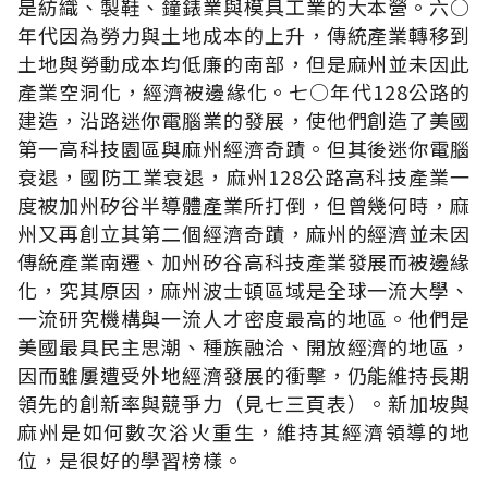
是紡織、製鞋、鐘錶業與模具工業的大本營。六○
年代因為勞力與土地成本的上升，傳統產業轉移到
土地與勞動成本均低廉的南部，但是麻州並未因此
產業空洞化，經濟被邊緣化。七○年代128公路的
建造，沿路迷你電腦業的發展，使他們創造了美國
第一高科技園區與麻州經濟奇蹟。但其後迷你電腦
衰退，國防工業衰退，麻州128公路高科技產業一
度被加州矽谷半導體產業所打倒，但曾幾何時，麻
州又再創立其第二個經濟奇蹟，麻州的經濟並未因
傳統產業南遷、加州矽谷高科技產業發展而被邊緣
化，究其原因，麻州波士頓區域是全球一流大學、
一流研究機構與一流人才密度最高的地區。他們是
美國最具民主思潮、種族融洽、開放經濟的地區，
因而雖屢遭受外地經濟發展的衝擊，仍能維持長期
領先的創新率與競爭力（見七三頁表）。新加坡與
麻州是如何數次浴火重生，維持其經濟領導的地
位，是很好的學習榜樣。