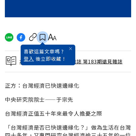
喜歡這篇文章嗎 ?
登入
後立即收藏 !
本文出自 2001 / 9月號雜誌 第183期遠見雜誌
正方：台灣經濟已快速邊緣化
中央研究院院士——于宗先
台灣經濟正值五十年來最令人擔憂之際
「台灣經濟是否已快速邊緣化？」做為生活在台灣
四十多年，又專門研究台灣經濟逾三十五年的一位