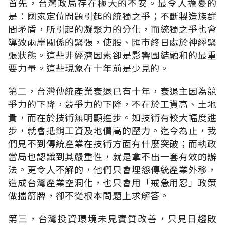
首先，台灣政局存在極大的不安。最令人擔憂的
是：國家定位問題引起的統獨之爭；不斷製造族群
間矛盾，所引起的凝聚力的分化，而統獨之爭也會
導致兩岸關係的緊張，使股、匯市終日處於神經緊
張狀態。這些非經濟因素卻是影響團結融和的最重
要力量。這些現象在十年前是少見的。
第二，台灣傳統產業衰退已有十年，衰退主因為競
爭力的下降，競爭力的下降，不在於工資高、土地
貴，而在於技術無明顯進步。如技術有較大幅度進
步，就會抵銷工資及地價高的壓力。迄今為止，我
們見不到傳統產業在技術方面有什麼突破；而執政
當局也認識到其嚴重性，就是拿不出一套有效的辦
法。更令人不解的，他們只會埋怨傳統產業外移，
造成台灣產業空洞化，也只會用「戒急用忍」政策
做擋箭牌，卻不從根本問題上求解答。
第三，台灣投資環境未見實質改善，只見日趨敗