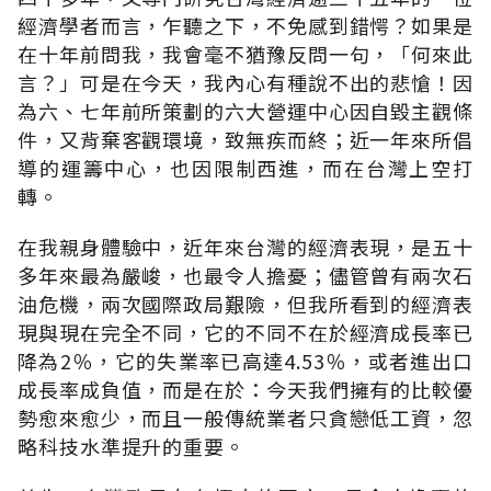
經濟學者而言，乍聽之下，不免感到錯愕？如果是
在十年前問我，我會毫不猶豫反問一句，「何來此
言？」可是在今天，我內心有種說不出的悲愴！因
為六、七年前所策劃的六大營運中心因自毀主觀條
件，又背棄客觀環境，致無疾而終；近一年來所倡
導的運籌中心，也因限制西進，而在台灣上空打
轉。
在我親身體驗中，近年來台灣的經濟表現，是五十
多年來最為嚴峻，也最令人擔憂；儘管曾有兩次石
油危機，兩次國際政局艱險，但我所看到的經濟表
現與現在完全不同，它的不同不在於經濟成長率已
降為2％，它的失業率已高達4.53％，或者進出口
成長率成負值，而是在於：今天我們擁有的比較優
勢愈來愈少，而且一般傳統業者只貪戀低工資，忽
略科技水準提升的重要。