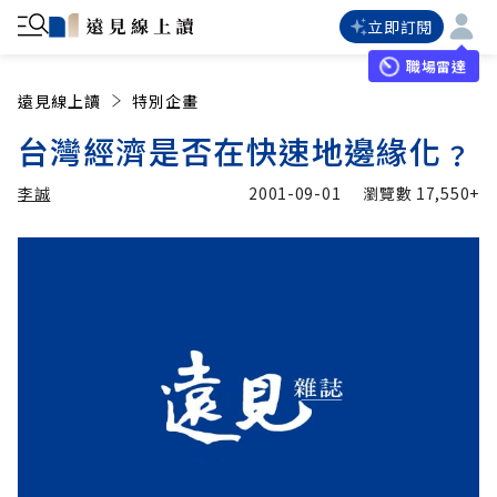
立即訂閱
職場雷達
遠見線上讀
特別企畫
台灣經濟是否在快速地邊緣化﹖
李誠
2001-09-01
瀏覽數
17,550+
加入追蹤
李誠