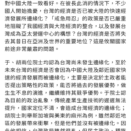
對中國大陸一致看好。在彼長此消的情況下，不少
國人開始擔憂，台灣的經濟是否已被大陸的快速經
濟發展所邊緣化？「戒急用忍」的政策是否已嚴重
地阻礙了我國經濟與大陸經濟的整合，以及發展台
灣成為亞太營運中心的構想？台灣的經濟是否將失
去其昔日在亞洲及世界的重要地位？這是攸關國家
前途非常嚴肅的問題。
于、胡兩位院士均認為台灣尚未發生邊緣化，至於
未來台灣的經濟是否會因為中國大陸及鄰近國家快
速的經濟發展而被邊緣化，主要是決定於主政者能
否提出策略性的政策，能否將過去的發展優勢，做
生生不息的演進，繼續維持其競爭優勢。于院士認
為目前的政治亂象，傳統產業生產技術的遲遲無法
提升，國家定位不清，會造成台灣經濟的邊緣化；
胡院士則舉新加坡與美東的麻州為例，雖然鄰近地
區的發展帶來衝擊，但是他們並沒有被邊緣化。因
此他相信，台灣政局雖然很亂，但民主政治、種族