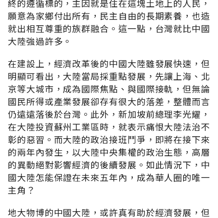
終的遵循標的，主因就是住在這塊土地上的人民，
願意為家鄉付出所有，民主自由的長期素養，也造
就出相互尊重的族群融合。這一點，台灣就比中國
大陸強過許多。
在建設上，經濟改革後的中國大陸雖發展快速，但
明顯可看出，大陸當局採重點發展，先讓上海、北
京等大城市，成為國際焦點、與國際接軌，但無論
國民所得或產業發展卻存有很大的落差，整體而言
仍遠遠落後於台灣。此外，新加坡前總理李光耀，
在大陸投資蘇州工業區時，就表示痛恨大陸法治不
彰的惡習。而大陸的政治接班鬥爭，即將在接下來
的兩年內發生，以大陸中央集權的政治生態，高層
的異動絕對影響經濟的後續發展。如此情況下，中
國大陸怎能保證在未來五年內，成為華人圈的唯一
主角？
地大物博的中國大陸，或許真有助於經濟發展，但