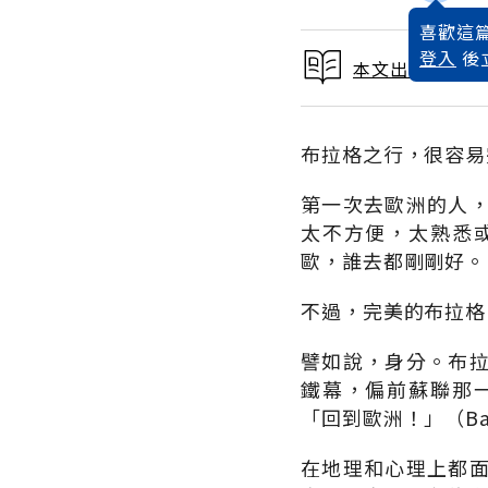
喜歡這篇
登入
後
本文出自 2001
布拉格之行，很容易
第一次去歐洲的人
太不方便，太熟悉
歐，誰去都剛剛好。
不過，完美的布拉格
譬如說，身分。布
鐵幕，偏前蘇聯那
「回到歐洲！」（Back
在地理和心理上都