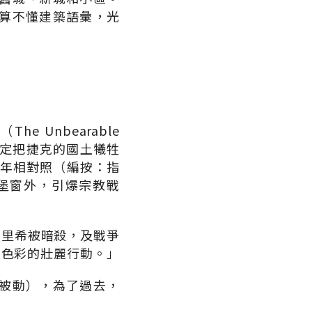
算不懂建築語彙，光
e Unbearable
世界決定把捷克的國土犧牲
8年相對照（編按：指
堡窗外，引爆宗教戰
德里希被暗殺，及戰爭
力色彩的壯麗行動。」
被動），為了過去，