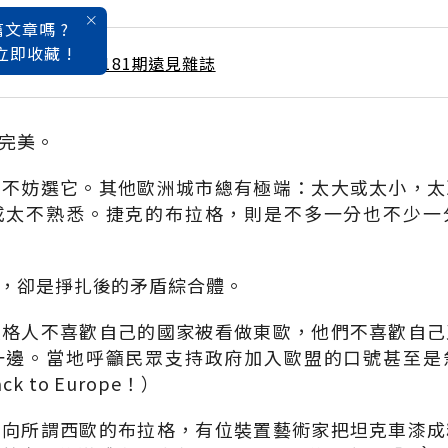
文章嗎 ?
立即收藏 !
 / 7月號雜誌 第181期遠見雜誌
完美。
，不妨選它。其他歐洲城市總有極端：太大或太小，太
或太不熟悉。捷克的布拉格，則是不多一分也不少一
，卻是掙扎後的矛盾綜合體。
拉格人不喜歡自己的國家被看做東歐，他們不喜歡自己
一邊。當地呼籲民眾支持政府加入歐盟的口號甚至是
 to Europe！）
面向所謂西歐的布拉格，有位裝置藝術家把坦克車漆成