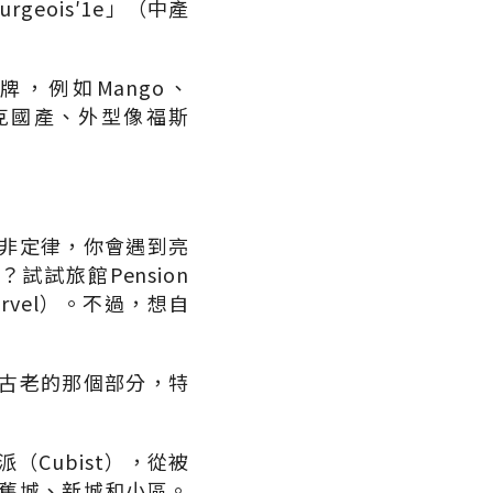
eois′1e」（中產
牌，例如Mango、
捷克國產、外型像福斯
非定律，你會遇到亮
試旅館Pension
arvel）。不過，想自
古老的那個部分，特
Cubist），從被
舊城、新城和小區。