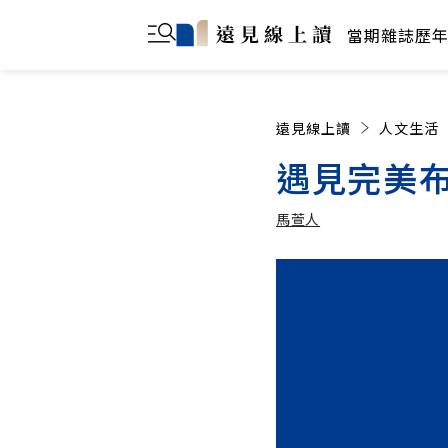
當期雜誌
歷
遠見線上讀
人文生活
遇見完美
馬萱人
馬萱人