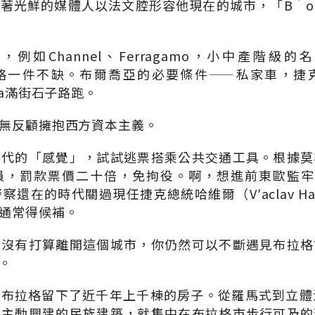
光鮮的媒體人以法文腔形容他現在的城市，「B‵ourg
例如Channel、Ferragamo，小中產階級的名
，布拉格一件不缺。布爾喬亞的必要條件——私家車，
da滿街石子路跑。
無反顧擁抱西方資本主義。
時代的「感覺」，試試逃票搭乘公共交通工具。根據莫
，罰款票價二十倍，免拘役。啊，想進前東歐監牢？試
警察還在的時代關過現任捷克總統哈維爾（V′aclav H
通常得候補。
卻沒有打算離開這個城市，你仍然可以不斷遇見布拉格
。
布拉格留下了近千年上千棟的房子。從羅馬式到立體派（
到主動興建的民族建築，就集中在布拉格市步行可及的