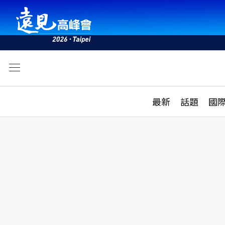
文
最新
最新
話題
國
雜誌目錄
活動
話題
AI
學堂
專題報導
科技
教育
遠見ON AIR
影音
合作