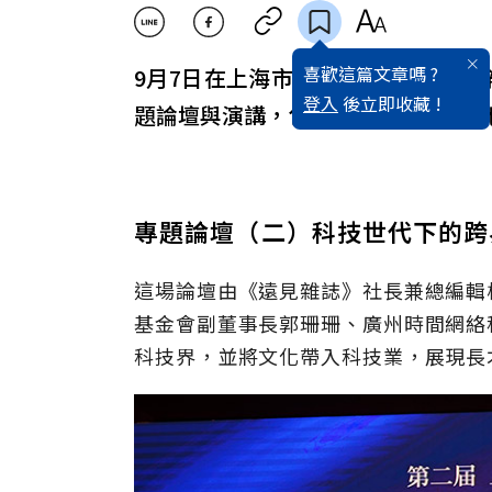
喜歡這篇文章嗎 ?
9月7日在上海市金山區假日酒店舉
登入
後立即收藏 !
題論壇與演講，包括知名作家余秋雨
專題論壇（二）科技世代下的跨
這場論壇由《遠見雜誌》社長兼總編輯
基金會副董事長郭珊珊、廣州時間網絡
科技界，並將文化帶入科技業，展現長