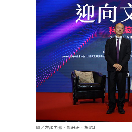
圖／左起向熹、郭珊珊、楊瑪利。