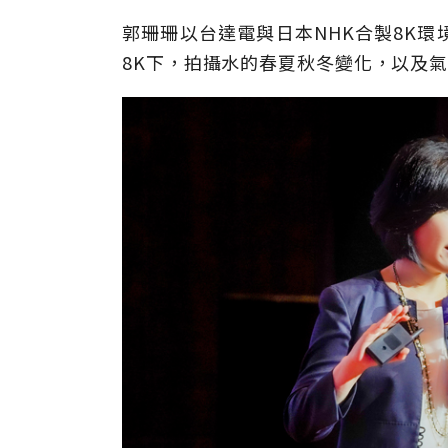
郭珊珊以台達電與日本NHK合製8K
8K下，拍攝水的春夏秋冬變化，以及