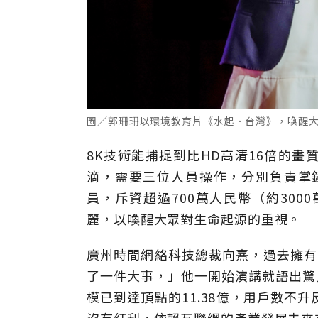
圖／郭珊珊以環境教育片《水起．台灣》，喚醒
8K技術能捕捉到比HD高清16倍的
滴，需要三位人員操作，分別負責掌
員，斥資超過700萬人民幣（約30
麗，以喚醒大眾對生命起源的重視。
廣州時間網絡科技總裁向熹，過去擁有豐
了一件大事，」他一開始演講就語出驚
模已到達頂點的11.38億，用戶數不