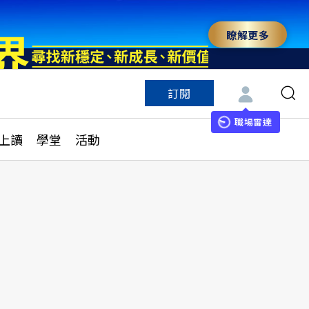
瞭解更多
訂閱
特色頻道
訂閱
見線上讀
ESG遠見
職場雷達
上讀
學堂
活動
多訂閱方案
城市學
刊購買
健康遠見
子報訂閱
華人精英論壇
享知識包
領導影響力學院