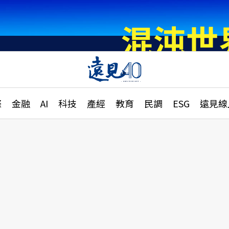
章
特輯
文章
大學升學、職涯攻略
遠
際
金融
AI
科技
產經
教育
民調
ESG
遠見線
國際
更
縣市施政調查全解析
金融
單
民調
產經
電
好享生活
獨
專欄