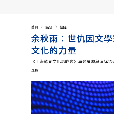
【遠見40週年慶】訂《遠見》贈實用家電3選1+暢銷好
首頁
話題
總經
余秋雨：世仇因文學
文化的力量
《上海遠見文化高峰會》專題論壇與演講精
沈瑜
加入追蹤
沈瑜