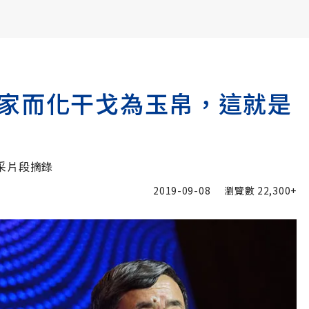
書6選3 特價 3,980 元
家而化干戈為玉帛，這就是
采片段摘錄
2019-09-08
瀏覽數
22,300+