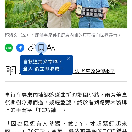
邱濬文（左）、邱濬宇兄弟把屏東內埔的可可推向世界舞台。
喜歡這篇文章嗎 ?
登入
後立即收藏 !
本文出自 2019 / 8月號雜誌 老屋改建潮來了
車行在屏東內埔鄉蜿蜒曲折的鄉間小路，兩旁筆直
檳榔樹浮掠而過，幾經盤旋，終於看到路旁木製牌
上的手寫字「TC巧舖」。
「因為最近有人參觀、做DIY，才趕緊釘起來
的……」76年次、留著一襲清爽平頭的TC巧舖共