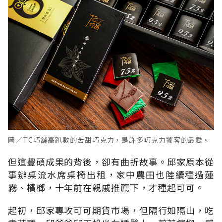
圖／TC巧舖高趴數的苦甜巧克力，是許多巧克力饕客的最愛。
但這豐碩成果的背後，卻有曲折故事。邱家原本從
事辦桌流水席桌椅出租，家中農田也陸續種過蓮
霧、檳榔，十年前在親戚推薦下，才種起可可。
起初，邱家專攻可可期貨市場，但隔行如隔山，吃