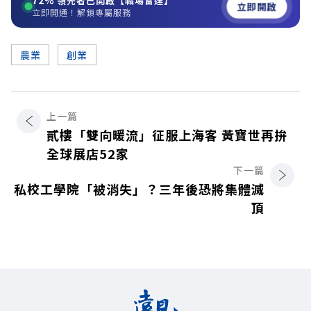
72%
領先者已開啟【職場雷達】
立即開啟
立即開通！解鎖專屬服務
農業
創業
上一篇
貳樓「雙向暖流」征服上海客 黃寶世再拚
全球展店52家
下一篇
私校工學院「被消失」？三年後恐將集體滅
頂