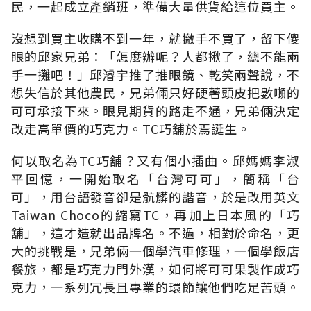
民，一起成立產銷班，準備大量供貨給這位買主。
沒想到買主收購不到一年，就撤手不買了，留下傻
眼的邱家兄弟：「怎麼辦呢？人都揪了，總不能兩
手一攤吧！」邱濬宇推了推眼鏡、乾笑兩聲說，不
想失信於其他農民，兄弟倆只好硬著頭皮把數噸的
可可承接下來。眼見期貨的路走不通，兄弟倆決定
改走高單價的巧克力。TC巧舖於焉誕生。
何以取名為TC巧舖？又有個小插曲。邱媽媽李淑
平回憶，一開始取名「台灣可可」，簡稱「台
可」，用台語發音卻是骯髒的諧音，於是改用英文
Taiwan Choco的縮寫TC，再加上日本風的「巧
舖」，這才造就出品牌名。不過，相對於命名，更
大的挑戰是，兄弟倆一個學汽車修理，一個學飯店
餐旅，都是巧克力門外漢，如何將可可果製作成巧
克力，一系列冗長且專業的環節讓他們吃足苦頭。