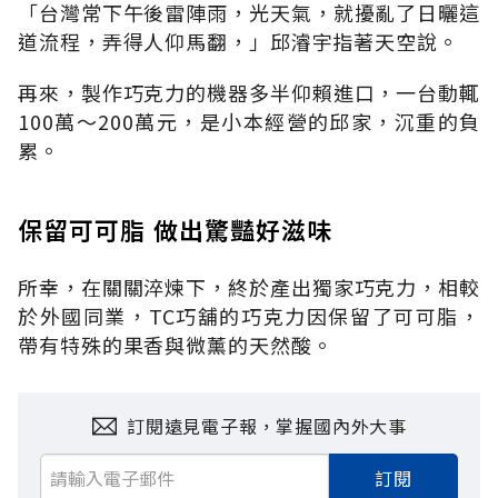
「台灣常下午後雷陣雨，光天氣，就擾亂了日曬這
道流程，弄得人仰馬翻，」邱濬宇指著天空說。
再來，製作巧克力的機器多半仰賴進口，一台動輒
100萬～200萬元，是小本經營的邱家，沉重的負
累。
保留可可脂 做出驚豔好滋味
所幸，在關關淬煉下，終於產出獨家巧克力，相較
於外國同業，TC巧舖的巧克力因保留了可可脂，
帶有特殊的果香與微薰的天然酸。
訂閱遠見電子報，掌握國內外大事
訂閱