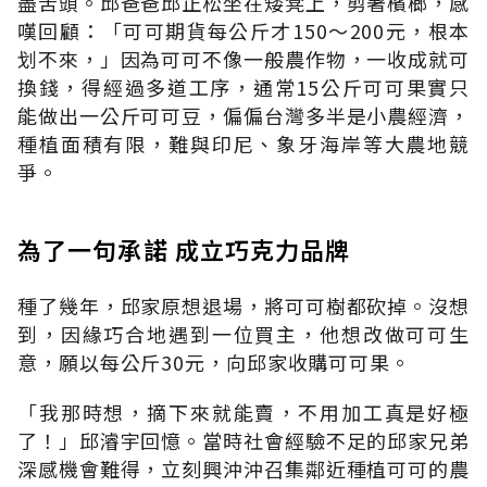
盡苦頭。邱爸爸邱正松坐在矮凳上，剪著檳榔，感
嘆回顧：「可可期貨每公斤才150～200元，根本
划不來，」因為可可不像一般農作物，一收成就可
換錢，得經過多道工序，通常15公斤可可果實只
能做出一公斤可可豆，偏偏台灣多半是小農經濟，
種植面積有限，難與印尼、象牙海岸等大農地競
爭。
為了一句承諾 成立巧克力品牌
種了幾年，邱家原想退場，將可可樹都砍掉。沒想
到，因緣巧合地遇到一位買主，他想改做可可生
意，願以每公斤30元，向邱家收購可可果。
「我那時想，摘下來就能賣，不用加工真是好極
了！」邱濬宇回憶。當時社會經驗不足的邱家兄弟
深感機會難得，立刻興沖沖召集鄰近種植可可的農