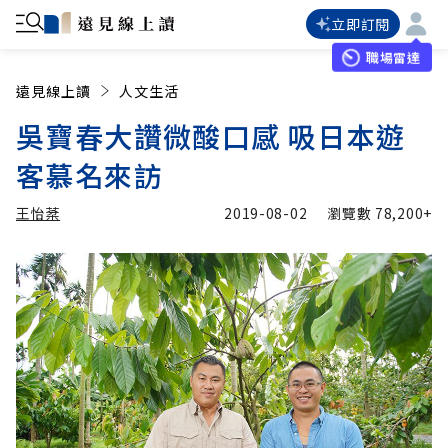
立即訂閱
職場雷達
遠見線上讀
人文生活
吳寶春大讚微酸口感 吸日本遊
客慕名來訪
王怡棻
2019-08-02
瀏覽數
78,200+
加入追蹤
王怡棻