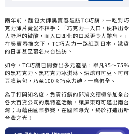
兩年前，麵包大師吳寶春造訪TC巧舖，一吃到巧
克力薄片竟愛不釋手：「巧克力一入口，便釋出令
人舒坦的微酸，而入口即化的口感更令人難忘。」
在吳寶春推文下，TC巧克力一路紅到日本，識貨
的日客甚至慕名來台造訪。
如今，TC巧舖已開發出多元產品，舉凡95～75％
的黑巧克力、黑巧克力冰淇淋、烘焙可可豆、可可
豆膜茶包，乃至100％巧克力磚，一應俱全。
為了打開知名度，負責行銷的邱濬文積極參加全台
各大百貨公司的農特產活動，讓屏東可可邁出南台
灣；再藉由國際參賽，在國際曝光，終於打造出新
台灣之光！