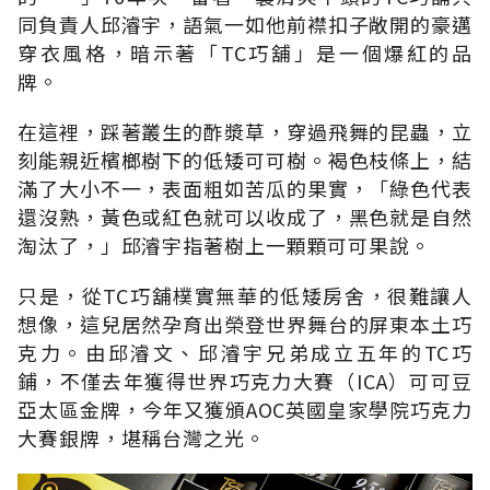
同負責人邱濬宇，語氣一如他前襟扣子敞開的豪邁
穿衣風格，暗示著「TC巧舖」是一個爆紅的品
牌。
在這裡，踩著叢生的酢漿草，穿過飛舞的昆蟲，立
刻能親近檳榔樹下的低矮可可樹。褐色枝條上，結
滿了大小不一，表面粗如苦瓜的果實，「綠色代表
還沒熟，黃色或紅色就可以收成了，黑色就是自然
淘汰了，」邱濬宇指著樹上一顆顆可可果說。
只是，從TC巧舖樸實無華的低矮房舍，很難讓人
想像，這兒居然孕育出榮登世界舞台的屏東本土巧
克力。由邱濬文、邱濬宇兄弟成立五年的TC巧
鋪，不僅去年獲得世界巧克力大賽（ICA）可可豆
亞太區金牌，今年又獲頒AOC英國皇家學院巧克力
大賽銀牌，堪稱台灣之光。