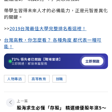
帶學生習得未來人才的必備能力，正是元智差異化
的關鍵。
>>
2019台灣最佳大學完整排名看這裡！
台灣高教，你怎麼看？ 各種角度 都代表一種可
能！
72%
領先者已開啟【職場雷達】
立即開啟
立即開通！解鎖專屬服務
人物專訪
高等教育
技職
上一篇
股海求生必懂「存股」 精選績優股年滾5～