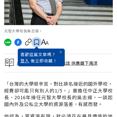
元智大學校長吳志揚。
喜歡這篇文章嗎 ?
登入
後立即收藏 !
本文出自 2019 / 7月號雜誌 供應鏈下南洋
「台灣的大學很辛苦，對比排名接近的國外學校，
經費卻可能只有別人的1/5，」曾擔任中正大學校
長、2016年接任元智大學校長的吳志揚，一談起
國內外及公私立大學的資源落差，有感而發。
他認為，當資源有限，就必須花在最具價值的地