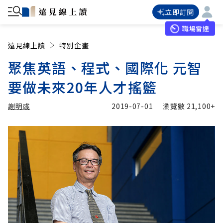
立即訂閱
職場雷達
遠見線上讀
特別企畫
聚焦英語、程式、國際化 元智
要做未來20年人才搖籃
謝明彧
2019-07-01
瀏覽數
21,100+
加入追蹤
謝明彧