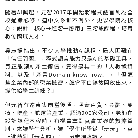
隨著AI興起，元智2017年開始將程式語言列為全
校通識必修，連中文系都不例外。更以學院為核
心，設計「核心→進階→應用」三階段課程，培育
數位跨域人才。
吳志揚指出，不少大學推動AI課程，最大困難在
「信任問題」，程式語言能力只是AI的基礎工具，
真正能讓AI產生價值，靠得是其中的「大數據資
料」以及「產業Domain know-how」，「但這
些企業內部的營業機密，誰會平白無故開放出來，
提供給學生訓練？」
但元智有遠東集團當後盾，涵蓋百貨、金融、醫
療、傳產、航運等產業，超過200家公司，老師在
設計課程內容時，有機會拿到真實業界的數據資
料，來讓學生分析，讓「學生所學從『玩玩』，真
正進階到『玩真的』！」吳志揚強調。