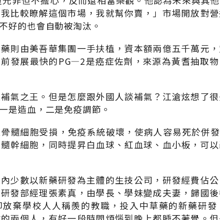
重光非但不擔心，反而還相當樂觀。他認為未來與其
如我比較瞭解這個市場，我就幫你賣，」市場開放對營
不好的也會自動被淘汰。
新藥則由美吾華集團一手扶植，資本額兩億五千萬元，
前發展最快的PG—2是癌症佐劑，來源為黃耆抽取
是補氣之王。但是怎麼跟外國人談補氣？江滄炫想了很
一是造血，二是免疫調節。
骨髓細胞受損，免疫系統破壞，使病人容易死於併發
骨髓幹細胞，同時提昇白血球、紅血球、血小板，可以
國內少數以新藥研發為主體的生技公司，研發經費佔公
和研發部經理張素真，由學長、學妹變成夫妻，歸國後
卻放棄學校人人稱羨的教職，投入中草藥的新藥研發
驗的兩個人，有好一段時間煩惱到晚上都睡不著覺。但