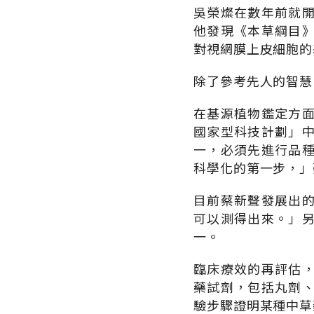
吳榮燦在數年前就
他發現《本草綱目
對視網膜上皮細胞的
除了參考先人的智慧
在基源植物鑑定方
國家型科技計劃」
一，必須先進行品
科學化的第一步，」
目前蔡新聲發展出的
可以測得出來。」
一。
臨床療效的再評估
藥試劑，包括丸劑
驗步驟證明某種中草