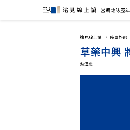
當期雜誌
歷
遠見線上讀
時事熱線
草藥中興 
蔡佳珊
蔡佳珊