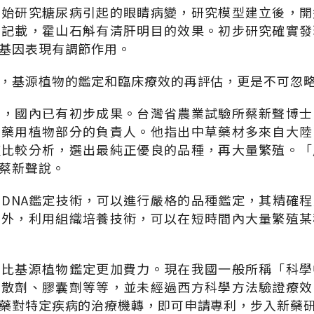
開始研究糖尿病引起的眼睛病變，研究模型建立後，開
》記載，霍山石斛有清肝明目的效果。初步研究確實發
基因表現有調節作用。
，基源植物的鑑定和臨床療效的再評估，更是不可忽
面，國內已有初步成果。台灣省農業試驗所蔡新聲博士
中藥用植物部分的負責人。他指出中草藥材多來自大陸
種比較分析，選出最純正優良的品種，再大量繁殖。「
蔡新聲說。
DNA鑑定技術，可以進行嚴格的品種鑑定，其精確
另外，利用組織培養技術，可以在短時間內大量繁殖某
，比基源植物鑑定更加費力。現在我國一般所稱「科學
、散劑、膠囊劑等等，並未經過西方科學方法驗證療效
藥對特定疾病的治療機轉，即可申請專利，步入新藥