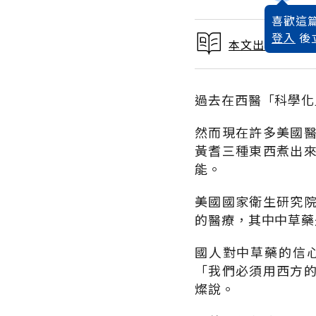
喜歡這篇
登入
後
本文出自 2001
過去在西醫「科學化
然而現在許多美國
黃耆三種東西煮出
能。
美國國家衛生研究
的醫療，其中中草藥
國人對中草藥的信
「我們必須用西方
燦說。