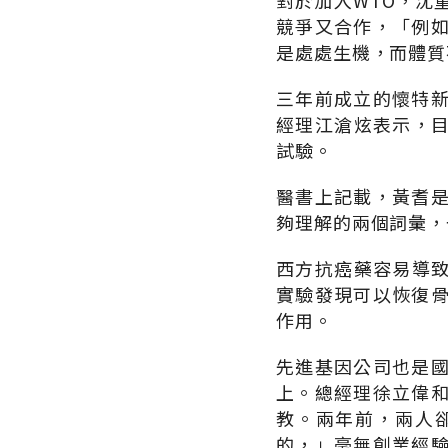
對於加入WTO，沈
競爭又合作，「例
是處處生機，而體質
三年前成立的懷特
經理江滄炫表示，目
試驗。
醫書上記載，黃耆
夠理解的兩個詞彙，
西方抗癌藥容易導致
實驗發現可以恢復
作用。
先進基因公司也是
上。總經理徐立偉
教。兩年前，兩人
的，」毫無創業經