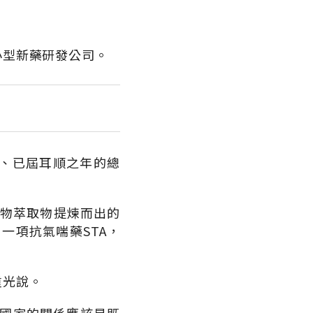
小型新藥研發公司。
、已屆耳順之年的總
從植物萃取物提煉而出的
另一項抗氣喘藥STA，
重光說。