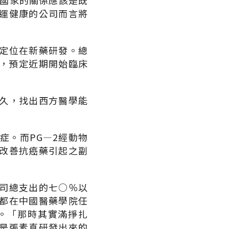
他國家的關係應該是既
運健康的公司而言將
定位在新藥研發。總
物，預定近期開始臨床
久，找出西方醫學能
症。而PG—2經動物
改善抗癌藥引起之副
司總支出的七○％以
都在中國醫藥學院任
。「那時其實滿掙扎
是張素真研發出來的