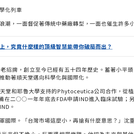
學化列車
浪潮，一面督促著傳統中藥廠轉型，一面也催生許多
上，究竟什麼樣的頂級智慧能帶你破局而出？
的老招牌，創立至今已經有五十四年歷史。蓄著小平頭
推動著順天堂邁向科學化與國際化。
堂和耶魯大學支持的Phytoceutica公司合作，
準備在二○○一年年底去FDA申請IND進入臨床試驗；
ND。
軍國際。「台灣市場這麼小，再搶有什麼意思？」沈