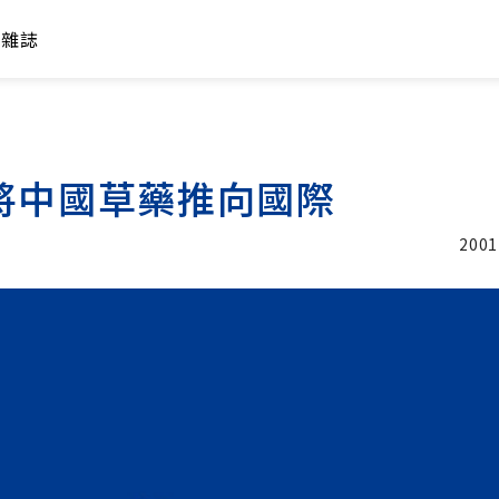
年雜誌
將中國草藥推向國際
2001
加入追蹤