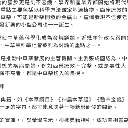
內的腳步更是刻不容緩。學界和產業界都開始將現代
的重點主要包括以科學方法鑑定基源植物、臨床療效的
中草藥，可能是新藥開發的金礦山。這個發現不但使老
發新藥的小型公司也一一誕生。
更使中草藥科學化成為發燒議題。近幾年行政院召開
中，中草藥科學化皆被列為討論的重點之一。
會是推動中草藥發展的主管機關。主委張成國認為，中
理想的疾病開始，例如西藥療效不完整，或是毒性大
願不高者，都是中草藥切入的良機。
庫
書典籍，如《本草綱目》《神農本草經》《醫宗金鑑》
十足的字句，都可能意味著一項新藥研發的關鍵。
的寶庫，」吳榮燦表示，根據典籍指引，成功率相當