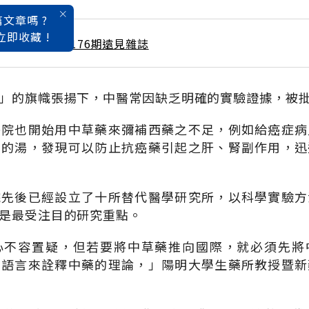
文章嗎 ?
立即收藏 !
 / 2月號雜誌 第176期遠見雜誌
」的旗幟張揚下，中醫常因缺乏明確的實驗證據，被
醫院也開始用中草藥來彌補西藥之不足，例如給癌症病
來的湯，發現可以防止抗癌藥引起之肝、腎副作用，迅
院先後已經設立了十所替代醫學研究所，以科學實驗方
是最受注目的研究重點。
心不容置疑，但若要將中草藥推向國際，就必須先將
的語言來詮釋中藥的理論，」陽明大學生藥所教授暨新