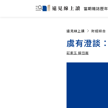
當期雜誌
歷
遠見線上讀
財經綜合
虞有澄談
莊素玉 蘇岱崙
莊素玉 蘇岱崙