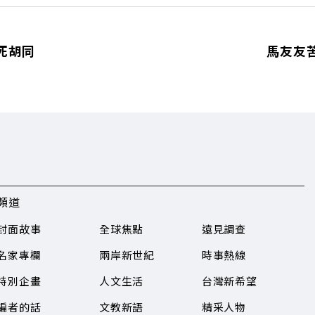
死胡同
馬友友
頻道
封面故事
全球焦點
遠見調查
名家專欄
兩岸新世紀
時事熱線
特別企畫
人文生活
台灣新希望
編者的話
文教新語
精采人物