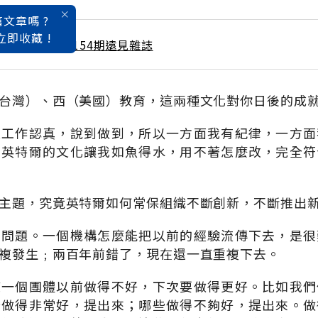
文章嗎 ?
立即收藏 !
 / 4月號雜誌 第154期遠見雜誌
台灣）、西（美國）教育，這兩種文化對你日後的成
是工作認真，說到做到，所以一方面我有紀律，一方面
，英特爾的文化讓我如魚得水，用不著怎麼改，完全符
主題，究竟英特爾如何常保組織不斷創新，不斷推出
的問題。一個機構怎麼能把以前的經驗流傳下去，是很
複發生﹔兩百年前錯了，現在還一直重複下去。
使一個團體以前做得不好，下次要做得更好。比如我們
些做得非常好，提出來；哪些做得不夠好，提出來。做