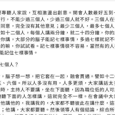
要專聽人家說，互相激盪出創意。開會人數最好五到
不行，不能少過三個人，少過三個人就不好。三個人在
相同意，完全沒有其他意見；最少三個人，最多七個人
譬如十二個人，每個人講兩分鐘，就二十四分鐘，你的
跟你講，大部分的腦子能記七樣事情，多過七樣就記不
真的嘛，你試試看。記七樣事情很不容易，當然有的人
能記住七樣事情。
七個人？
話，腦子想一想，把它套在一起，融會貫通。譬如十二
五、六個。所以人多沒有用，人多更煩，大家講話太
議時，主持人不要講，坐在下面聽，因為職位低的人可
聽聽下面的人怎樣講，這就完全不一樣。在會議中大
，他講他的，我講我的，大家都不聽彼此在講什麼，這
聽；他講，大家都要聽。然後領導人有個結論，綜合所