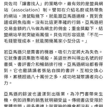
貝佐司「讓書找人」的策略中，最有效的是盟員網
站（association）制。譬如在介紹名廚或熱帶魚
的網站，滑鼠點幾下，就能跟亞馬遜連線，買到食
譜或飼魚指南。沒有比這更準確的行銷，亞馬遜把
交易金額的八％做為網主的佣金；重金獎勵下，結
盟網站早就突破兩萬個。貝佐司形容這是「不花一
毛錢管理成本，就能開幾萬家小型分店。」
若亞馬遜只是賣書的機器，吸引力定將大為失色。
它就像書訊集散市場般，英語世界叫得出名號的好
書獎、書評書介和暢銷排行榜，亞馬遜網站都看得
到。它也邀請讀者張貼自撰的書評，互相交換心
得，累積超過八十萬份之多，成功地凝聚讀者向心
力。
亞馬遜的餘波也盪漾到出版業，為冷門書帶來生
機，例如詩集的銷售就明顯受益。傳統書店受限於
實體空間，很多書連上架露臉的機會都沒有，虛擬