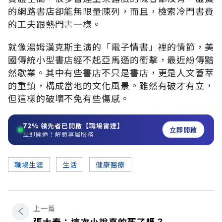
的網路書店卻能無限量陳列，而且，檢索冷門書費
的工夫跟熱門書一樣。
就像湯姆漢克斯主演的「電子情書」裡的情節，美
國傳統小型書店經不起亞馬遜的衝擊，最近紛傳黯
然歇業。其中有些書店不只是書店，更是人文薈萃
的重鎮，構成當地的文化風景。雖然有破才有立，
但這樣的破壞不免有些傷感。
72%
領先者已開啟【職場雷達】
立即開啟
立即開通！解鎖專屬服務
職場生涯
生活
健康醫療
上一篇
張大春：這次小說真的死了嗎？