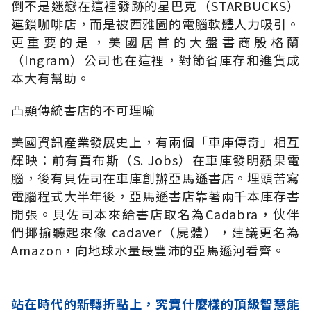
倒不是迷戀在這裡發跡的星巴克（STARBUCKS）
連鎖咖啡店，而是被西雅圖的電腦軟體人力吸引。
更重要的是，美國居首的大盤書商殷格蘭
（Ingram）公司也在這裡，對節省庫存和進貨成
本大有幫助。
凸顯傳統書店的不可理喻
美國資訊產業發展史上，有兩個「車庫傳奇」相互
輝映：前有賈布斯（S. Jobs）在車庫發明蘋果電
腦，後有貝佐司在車庫創辦亞馬遜書店。埋頭苦寫
電腦程式大半年後，亞馬遜書店靠著兩千本庫存書
開張。貝佐司本來給書店取名為Cadabra，伙伴
們揶揄聽起來像 cadaver（屍體），建議更名為
Amazon，向地球水量最豐沛的亞馬遜河看齊。
站在時代的新轉折點上，究竟什麼樣的頂級智慧能