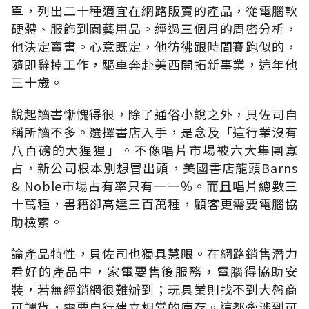
單，列出二十種適宜在網路販賣的產品，從電腦軟
硬體、服飾到園藝用品。經過三個月的周密分析，
他決定賣書。心意既定，他彷彿跟時間賽跑似的，
隨即辭掉工作，驅車奔赴美西開拓新事業，這年他
三十歲。
說起讀書慚愧得很，除了通俗小說之外，貝佐司自
稱所讀不多。選擇書店入手，是念及「這行業沒有
八百磅的大猩猩」。不像唱片市場被六大集團寡
占，新公司根本別想冒出頭，美國書店龍頭Barns
& Noble市場占有率只有一一％。而且唱片總數三
十萬種，書籍卻高達三百萬種，顧客更需要電腦協
助檢索。
論產品特性，貝佐司也獨具慧眼。在網路銷售潛力
看好的產品中，家電要售後服務，電腦得協助安
裝，若無經銷網很難辦到；玩具業則找不到大盤商
可調貨，需要自行建立相當的庫存。這都牽涉到可