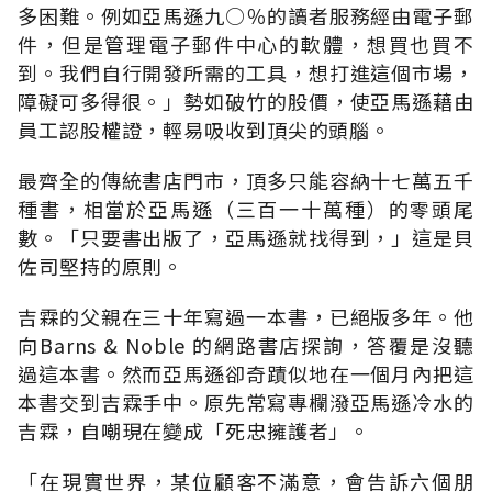
多困難。例如亞馬遜九○％的讀者服務經由電子郵
件，但是管理電子郵件中心的軟體，想買也買不
到。我們自行開發所需的工具，想打進這個市場，
障礙可多得很。」勢如破竹的股價，使亞馬遜藉由
員工認股權證，輕易吸收到頂尖的頭腦。
最齊全的傳統書店門市，頂多只能容納十七萬五千
種書，相當於亞馬遜（三百一十萬種）的零頭尾
數。「只要書出版了，亞馬遜就找得到，」這是貝
佐司堅持的原則。
吉霖的父親在三十年寫過一本書，已絕版多年。他
向Barns & Noble 的網路書店探詢，答覆是沒聽
過這本書。然而亞馬遜卻奇蹟似地在一個月內把這
本書交到吉霖手中。原先常寫專欄潑亞馬遜冷水的
吉霖，自嘲現在變成「死忠擁護者」。
「在現實世界，某位顧客不滿意，會告訴六個朋