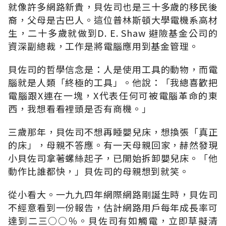
就像許多網路新貴，貝佐司也是三十多歲的移民後
裔，父母是古巴人。這位普林斯頓大學電機系高材
生，二十多歲就做到D. E. Shaw 避險基金公司的
資深副總裁，工作是將電腦應用到基金管理。
貝佐司的哲學信念是：人是使用工具的動物，而電
腦就是人類「終極的工具」。他說：「我總喜歡把
電腦跟X連在一塊，X代表任何可被電腦革命的東
西，我想看看裡頭是否有商機。」
三歲那年，貝佐司不想再睡嬰兒床，想換張「真正
的床」，母親不答應。有一天母親回家，赫然發現
小貝佐司拿著螺絲起子，已開始拆卸嬰兒床。「他
動作比誰都快，」貝佐司的母親想到就笑。
從小看大。一九九四年網際網路剛誕生時，貝佐司
不經意看到一份報告，估計網路用戶每年成長率可
達到二三○○％。貝佐司有如觸電，立即草擬清