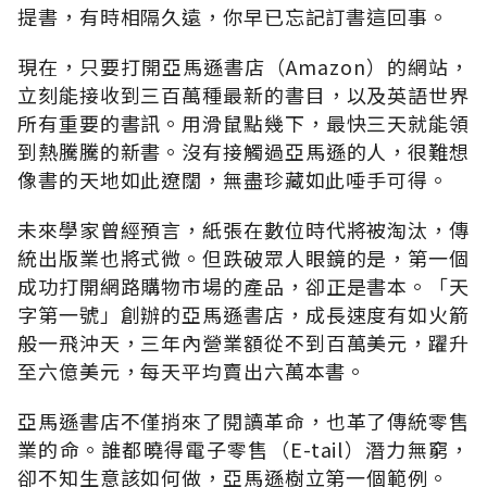
提書，有時相隔久遠，你早已忘記訂書這回事。
現在，只要打開亞馬遜書店（Amazon）的網站，
立刻能接收到三百萬種最新的書目，以及英語世界
所有重要的書訊。用滑鼠點幾下，最快三天就能領
到熱騰騰的新書。沒有接觸過亞馬遜的人，很難想
像書的天地如此遼闊，無盡珍藏如此唾手可得。
未來學家曾經預言，紙張在數位時代將被淘汰，傳
統出版業也將式微。但跌破眾人眼鏡的是，第一個
成功打開網路購物市場的產品，卻正是書本。「天
字第一號」創辦的亞馬遜書店，成長速度有如火箭
般一飛沖天，三年內營業額從不到百萬美元，躍升
至六億美元，每天平均賣出六萬本書。
亞馬遜書店不僅捎來了閱讀革命，也革了傳統零售
業的命。誰都曉得電子零售（E-tail）潛力無窮，
卻不知生意該如何做，亞馬遜樹立第一個範例。