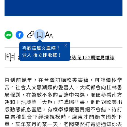
喜歡這篇文章嗎 ?
登入
後立即收藏 !
本文出自 1999 / 2月號雜誌 第152期遠見雜誌
直到前幾年，在台灣訂購歐美書籍，可謂備極辛
苦。社會人文思潮類的愛書人，大概都會向桂林書
局報到，在為數不多的目錄中勾選，順便參看南方
朔和王浩威等「大戶」訂購哪些書，他們對歐美出
版動態訊息靈通，有樣學樣跟著買絕不會錯。待訂
單累積到合乎經濟規模時，店東才開始向國外下
單。某年某月的某一天，老闆突然打電話通知你去