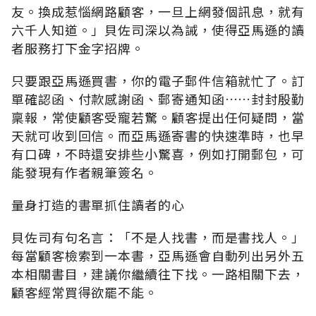
友。換成惹惱網路顧客，一旦上網發個訊息，就有
六千人知道。」貝佐司深以為誡，使得亞馬遜的讀
者服務打下金字招牌。
只要跟亞馬遜買書，你的電子郵件信箱就忙了。訂
單確認函、付款感謝函、郵寄通知函……封封殷勤
稟報，常使顧客受寵若驚。顧客提出任何疑問，當
天就可收到回信。而亞馬遜寄書的快速準時，也早
有口碑，不時還安排些小驚喜，例如打開郵包，可
能發現有作者親筆簽名。
量身打造的書單抓住讀者的心
貝佐司有句名言：「不是人找書，而是書找人。」
每當顧客檢索到一本書，亞馬遜會自動列出另外五
本相關書目，建議你繼續往下找。一路相關下去，
顧客經常買得欲罷不能。