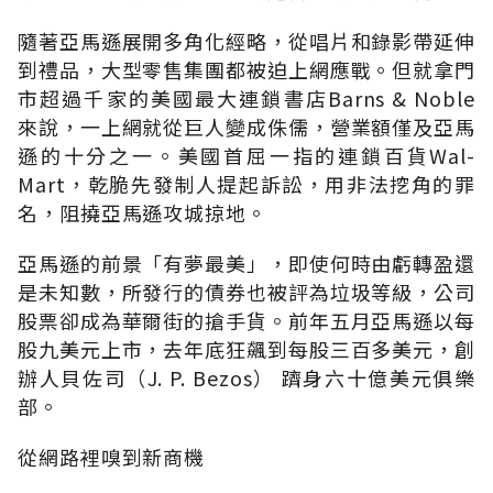
隨著亞馬遜展開多角化經略，從唱片和錄影帶延伸
到禮品，大型零售集團都被迫上網應戰。但就拿門
市超過千家的美國最大連鎖書店Barns & Noble
來說，一上網就從巨人變成侏儒，營業額僅及亞馬
遜的十分之一。美國首屈一指的連鎖百貨Wal-
Mart，乾脆先發制人提起訴訟，用非法挖角的罪
名，阻撓亞馬遜攻城掠地。
亞馬遜的前景「有夢最美」，即使何時由虧轉盈還
是未知數，所發行的債券也被評為垃圾等級，公司
股票卻成為華爾街的搶手貨。前年五月亞馬遜以每
股九美元上市，去年底狂飆到每股三百多美元，創
辦人貝佐司（J. P. Bezos） 躋身六十億美元俱樂
部。
從網路裡嗅到新商機