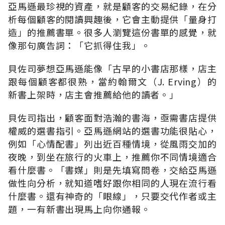
亞馬遜最珍視的資產，就是顧客的交易紀錄，在分
析每個顧客的閱讀興趣後，它會主動提供「量身打
造」的推薦書單。很多人瀏覽這份書單的感覺，就
像那句廣告詞：「它抓得住我」。
貝佐司夢想亞馬遜能像「古早的小書店那樣，店主
跟每個顧客都很熟，當約翰爾文（J. Erving）的
新書上架時，店主會推薦給他的讀者。」
貝佐司指出，顧客面對浩瀚的書海，亟需書店提供
權威的選書指引。亞馬遜網站的選書功能很貼心，
例如「心情配書」列出近百種情境，從風雨交加的
夜晚，到坐在旅行的火車上，推薦你不同情境適合
看什麼書。「書媒」則是先填寫問卷，交給亞馬遜
做性向分析，就知道嗜好跟你相同的人現在流行看
什麼書。還有神奇的「眼線」，只要交代作者或主
題，一有新書出現馬上向你通報。