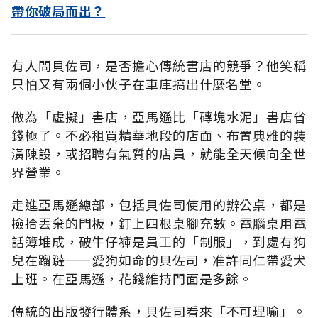
帶你破局而出？
有人問貝佐司，是否擔心傳統書店的競爭？他笑稱
只怕又有兩個小伙子在車庫搞出什麼名堂。
做為「虛擬」書店，亞馬遜比「磚塊水泥」書店省
錢極了。不必租買精華地段的店面、布置典雅的裝
潢陳設，或招聘有氣質的店員，就能全天候向全世
界營業。
走進亞馬遜總部，包括貝佐司使用的辦公桌，都是
撿拾丟棄的門板，釘上四根桌腳充數。電腦桌用電
話簿堆成，破牛仔褲是員工的「制服」，到處有狗
兒在蹓躂——愛狗如命的貝佐司，准許同仁帶愛犬
上班。在亞馬遜，花錢維持門面是多餘。
傳統的出版發行體系，貝佐司看來「不可理喻」。