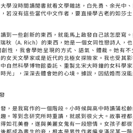
。大學沒時間讀閒書就看文學雜誌，白先勇、余光中、
象，若沒有這些當代中文作者，要直接學古老的如莎士
，讀到一些創新的東西，就能馬上啟發自己該怎麼寫。
瑞秋（A. Rich）的東西，她是一個女同性戀詩人，
獨創性，我會學她呈現的方式、語氣、體裁。她有不
前的女天文學家或是近代的北極女探險家。我也受其影
台中自然科學博物館委託、重製北宋大時鐘的女科學家
了時光」，深深去體會她的心境。據說，因結婚而沒能
發
出發，是我寫作的一個階段。小時候與高中時讀蒲松齡
有趣。等到念研究所時重讀，就感到很火大。故事裡都
覓得如花美眷，遂與美麗女鬼有一段戀情。女孩子都很
最後都成為書生的妾，根本是男性作者編來滿足某一階