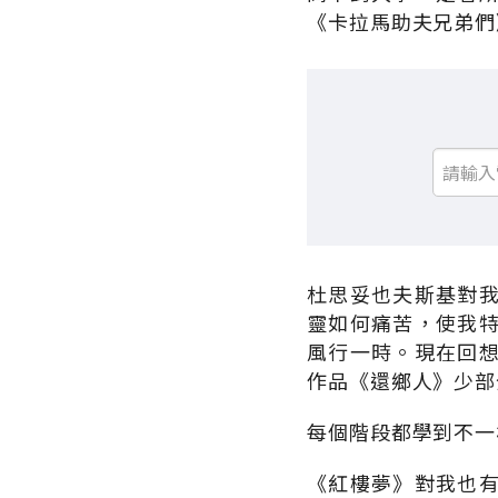
《卡拉馬助夫兄弟們
杜思妥也夫斯基對
靈如何痛苦，使我
風行一時。現在回
作品《還鄉人》少部
每個階段都學到不一
《紅樓夢》對我也