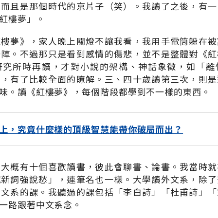
，而且是那個時代的京片子（笑）。我讀了之後，有一
紅樓夢」。
紅樓夢》，家人晚上關燈不讓我看，我用手電筒躲在被
一陣。不過那只是看到感情的傷悲，並不是整體對《紅
研究所時再讀，才對小說的架構、神話象徵，如「離
涵，有了比較全面的瞭解。三、四十歲讀第三次，則是
味。讀《紅樓夢》，每個階段都學到不一樣的東西。
上，究竟什麼樣的頂級智慧能帶你破局而出？
個大概有十個喜歡讀書，彼此會聊書、論書。我當時就
賦新詞強說愁」，連筆名也一樣。大學讀外文系，除了
中文系的課。我聽過的課包括「李白詩」「杜甫詩」「
一路跟著中文系念。