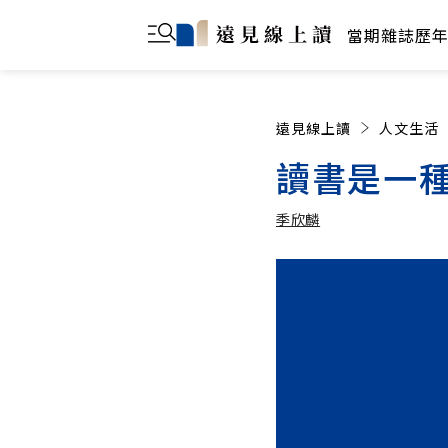
當期雜誌
歷
遠見線上讀
人文生活
讀書是一
季欣麟
季欣麟