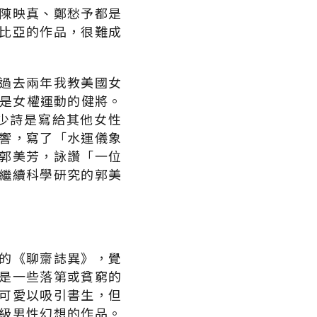
陳映真、鄭愁予都是
比亞的作品，很難成
過去兩年我教美國女
也是女權運動的健將。
少詩是寫給其他女性
響，寫了「水運儀象
郭美芳，詠讚「一位
繼續科學研究的郭美
的《聊齋誌異》，覺
是一些落第或貧窮的
可愛以吸引書生，但
級男性幻想的作品。