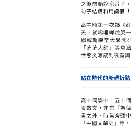
之後開始說京片子
句子結構和用詞很「
高中時第一次讀《
天，就唏哩嘩啦哭
國威斯康辛大學念
「茫茫大師」等意
世態炎涼感到很有興
站在時代的新轉折點
高中同學中，五十
表散文，非常「為
書之外，時常旁聽
「中國文學史」等，