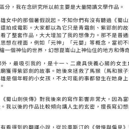
區分，我在念研究所以前主要是大量閱讀文學作品。
高雄女中的那個暑假說起。不知你們有沒有聽過《蜀山
克還拍成電影。大家都以為它只是青霜劍、紫郢劍的故
我看了整套作品，大大增加了我的想像力。那不是普通
家思想在裡面，例如「元神」「元嬰」等概念，當初不
繪一個神仙的世界，幻想崑崙山上神仙住的地方和傳
節外，最吸引我的，是十一、二歲具俠義心腸的女主
古廟獲得紫郢劍的故事。她後來拯救了馬猴（馬和猴子
英雄是個年輕的小女孩，不太可能的事都發生在她身上
。
的《蜀山劍俠傳》對我後來的寫作影響非常大，因為當
段。我以後的作品比較傾向講人生的玄密，擅長寫幻想
所有看得到的翻譯小說，從珍奧斯汀的《傲慢與偏見》