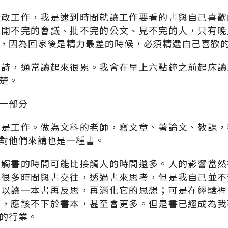
行政工作，我是逮到時間就讀工作要看的書與自己喜歡
是開不完的會議、批不完的公文、見不完的人，只有晚
，因為回家後是精力最差的時候，必須精選自己喜歡
的詩，通常讀起來很累。我會在早上六點鐘之前起床讀
楚。
一部分
也是工作。做為文科的老師，寫文章、著論文、教課，
對他們來講也是一種書。
接觸書的時間可能比接觸人的時間還多。人的影響當然
花很多時間與書交往，透過書來思考，但是我自己並不
可以讀一本書再反思，再消化它的思想；可是在經驗裡
的，應該不下於書本，甚至會更多。但是書已經成為我
的行業。