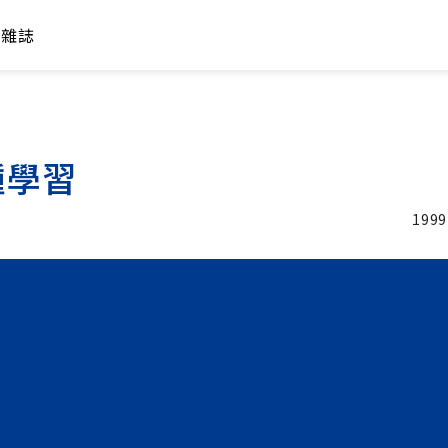
年雜誌
種學習
1999
加入追蹤