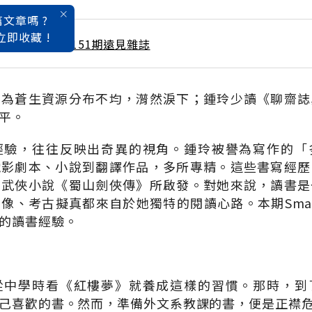
文章嗎 ?
立即收藏 !
 / 1月號雜誌 第151期遠見雜誌
，為蒼生資源分布不均，潸然淚下；鍾玲少讀《聊齋誌
平。
經驗，往往反映出奇異的視角。鍾玲被譽為寫作的「
電影劇本、小說到翻譯作品，多所專精。這些書寫經歷
的武俠小說《蜀山劍俠傳》所啟發。對她來說，讀書是
像、考古擬真都來自於她獨特的閱讀心路。本期Sma
的讀書經驗。
從中學時看《紅樓夢》就養成這樣的習慣。那時，到
己喜歡的書。然而，準備外文系教課的書，便是正襟