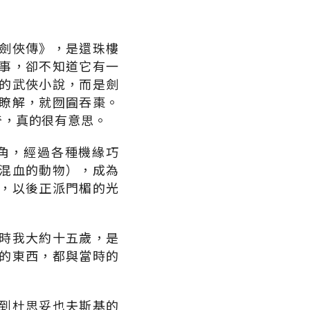
劍俠傳》，是還珠樓
事，卻不知道它有一
的武俠小說，而是劍
瞭解，就囫圇吞棗。
奇，真的很有意思。
角，經過各種機緣巧
混血的動物），成為
，以後正派門楣的光
時我大約十五歲，是
的東西，都與當時的
到杜思妥也夫斯基的