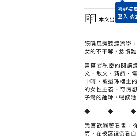
喜歡這篇
登入
後
本文出自 1999
張曉風旁聽經濟學
女的不平等，忿憤難
書寫者私密的閱讀
文、散文、新詩、
中時，被還珠樓主
的女性主義、奇情想
子灣的鍾玲，暢談她
◆ ◆ ◆
我喜歡躺著看書，
筒，在被窩裡偷看自