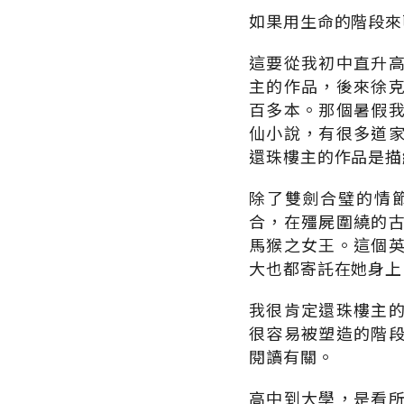
如果用生命的階段來
這要從我初中直升
主的作品，後來徐
百多本。那個暑假
仙小說，有很多道
還珠樓主的作品是描
除了雙劍合璧的情
合，在殭屍圍繞的
馬猴之女王。這個
大也都寄託在她身上
我很肯定還珠樓主
很容易被塑造的階
閱讀有關。
高中到大學，是看