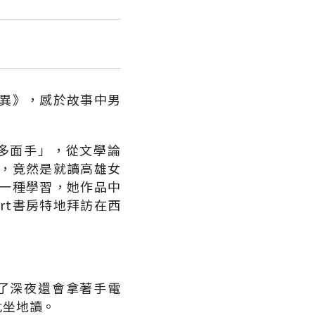
異》，感於故事中男
多面手」，從文學論
，竟然是就讀高雄女
一種學習，她作品中
rt書房特地拜訪在西
了深夜還會拿著手電
危坐地讀。