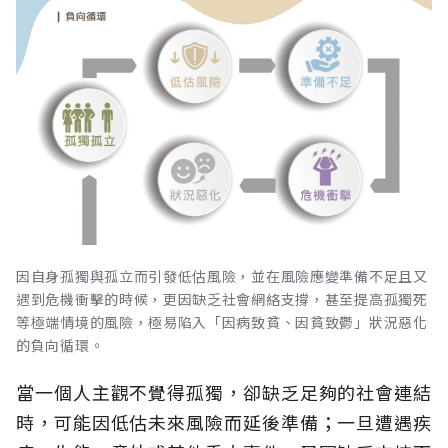
因自身孤獨與孤立而引發低估風險，並在風險應變準備不足且又
遇到危機衝擊的時候，更因缺乏社會網絡支撐，甚至提高孤獨死
等極端情境的風險，極易陷入「因病致貧、因貧致鬱」狀況惡化
的負向循環。
當一個人主觀不覺得孤獨，卻缺乏足夠的社會連結
時，可能因低估未來風險而延後準備；一旦遭遇疾