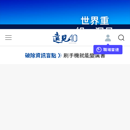
世界重
組・洞見
未來 與
世界領袖
職場雷達
破除資訊盲點
刷手機就能變厲害
同行