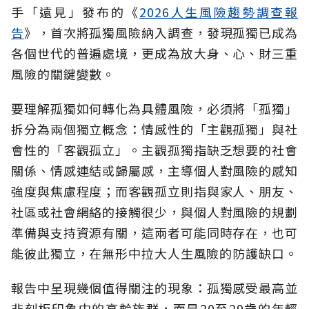
手「遠見」發布的《
2026人生風險趨勢調查報
告
》，首次將孤獨風險納入調查，發現孤獨已成為
各個世代的普遍處境，更成為放大身、心、財三重
風險的關鍵變數。
要理解孤獨如何轉化為具體風險，必須將「孤獨」
拆分為兩個獨立概念：情感性的「主觀孤獨」與社
會性的「客觀孤立」。主觀孤獨指缺乏想要的社會
關係、情感連結或歸屬感，主導個人對風險的感知
強度與焦慮程度；而客觀孤立則指與家人、朋友、
社區或社會網絡的接觸很少，與個人對風險的規劃
準備與支持資源有關，這兩者可能同時存在，也可
能彼此獨立，在無形中拉大人生風險的防護缺口。
報告中呈現幾個值得關注的現象：孤獨感受最高並
非刻板印象中的高齡族群，而是20至29歲的年輕