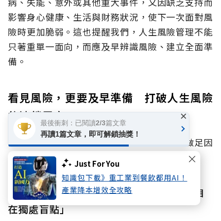
病、失能、意外或其他重大事件，又因缺乏支持而
影響身心健康、生活與財務狀況，使下一次面對風
險時更加脆弱。這也提醒我們，人生風險管理不能
只著重單一面向，而應及早辨識風險、建立全面準
備。
看見風險，更要及早準備 打破人生風險
的連鎖反應
×
最後衝刺：已閱讀2/3篇文章
再讀1篇文章，即可解鎖抽獎！
面對身心財與孤獨、孤立風險，我們該如何做足因
應？國泰人壽提出了兩大具體行動：
Just For You
知識包下載》重工業到餐飲都用AI！
產業降本增效全攻略
行動一：重新檢視社會連結網絡，正視「自
在獨處盲點」