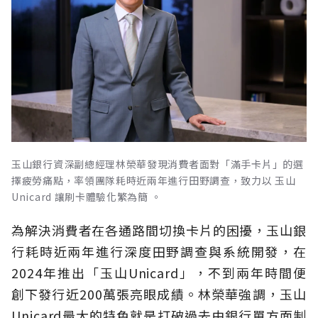
玉山銀行資深副總經理林榮華發現消費者面對「滿手卡片」的選
擇疲勞痛點，率領團隊耗時近兩年進行田野調查，致力以 玉山
Unicard 讓刷卡體驗化繁為簡 。
為解決消費者在各通路間切換卡片的困擾，玉山銀
行耗時近兩年進行深度田野調查與系統開發，在
2024年推出「玉山Unicard」，不到兩年時間便
創下發行近200萬張亮眼成績。林榮華強調，玉山
Unicard最大的特色就是打破過去由銀行單方面制