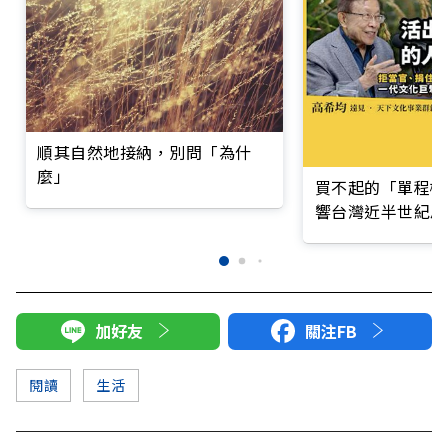
順其自然地接納，別問「為什
麼」
買不起的「單程機
響台灣近半世紀思
加好友
關注FB
閱讀
生活