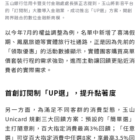
玉山銀行信用卡暨支付金融處處長張正志提到，玉山將影音平台
的「訂閱制」大膽導入金融業 ，成功推出「UP選」方案，開創
跨界融合的數位金融新商模 。
以今年7月的權益調整為例，名單中新增了喜鴻假
期、鳳凰旅遊等實體旅行社通路，正是因為先前的
「領取優惠」的活動數據顯示，實體團客購買高單
價套裝行程的需求強勁，進而主動讓回饋更貼近消
費者的實際需求。
首創訂閱制「UP選」，提升黏著度
另一方面，為滿足不同客群的消費型態，玉山
Unicard 規劃三大回饋方案：預設的「簡單選」
主打隨意刷，百大指定消費最高3%回饋；「任意
選」可從百大指定消費中任選8家，享最高3.5%回