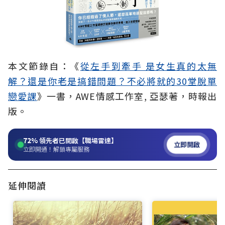
本文節錄自：《
從左手到牽手 是女生真的太無
解？還是你老是搞錯問題？不必將就的30堂脫單
戀愛課
》一書，AWE情感工作室, 亞瑟著，時報出
版。
72%
領先者已開啟【職場雷達】
立即開啟
立即開通！解鎖專屬服務
延伸閱讀