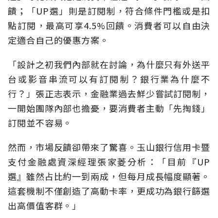
饋；「UP選」則是訂閱制，符合條件門檻或是扣
點訂閱，最高可享4.5%回饋。消費者可以自由決
定適合自己的優惠方案。
「設計之初我們內部就在討論，為什麼只有外送平
台或影音串流可以有訂閱制？銀行業為什麼不
行？」張正志表示，金融業過去鮮少嘗試訂閱制，
一開始團隊內部也擔憂，要消費者主動「先掏錢」
訂閱並不容易。
然而，市場反饋卻帶來了驚喜。玉山銀行信用卡暨
支付金融處資深經理張家菱分析：「目前『UP
選』雖然占比約一到兩成，但每月成長幅度顯著。
這套機制不僅創造了高動卡率，更成功為銀行篩選
出高價值客群。」