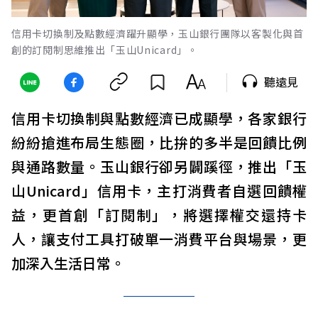
信用卡切換制及點數經濟躍升顯學，玉山銀行團隊以客製化與首
創的訂閱制思維推出「玉山Unicard」。
聽遠見
信用卡切換制與點數經濟已成顯學，各家銀行
紛紛搶進布局生態圈，比拚的多半是回饋比例
與通路數量。玉山銀行卻另闢蹊徑，推出「玉
山Unicard」信用卡，主打消費者自選回饋權
益，更首創「訂閱制」，將選擇權交還持卡
人，讓支付工具打破單一消費平台與場景，更
加深入生活日常。