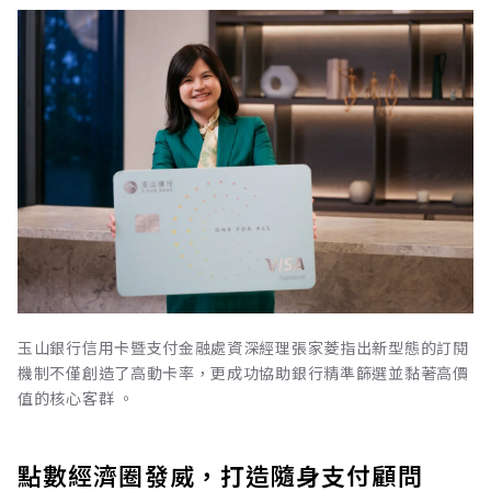
玉山銀行信用卡暨支付金融處資深經理張家菱指出新型態的訂閱
機制不僅創造了高動卡率，更成功協助銀行精準篩選並黏著高價
值的核心客群 。
點數經濟圈發威，打造隨身支付顧問