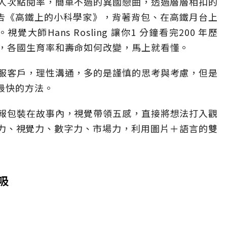
萬人次點閱率，簡單不過的異國戀曲，透過層層相扣的
 廣告《高鐵上的小科學家》，背著背包、在高鐵月台上
大師Hans Rosling 讓你1 分鐘看完200 年歷
，各國生育率和壽命如何改變，馬上就看懂。
服客戶，理性溝通，多的是謹慎的思考與考慮，但是
最快的方法。
報包裝在故事內，視覺帶領五感，直接將想法打入觀
事力、視覺力、數字力、市場力，利用圖片＋語言的雙
吸