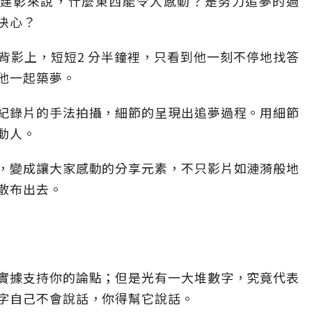
演盧建彰來說，什麼東西能令人感動？是努力追夢的過
決心？
背影上，短短2 分半鐘裡，只看到他一刻不停地找答
他一起築夢。
紀錄片的手法拍攝，細節的呈現出追夢過程。用細節
動人。
，變成讓大家感動的分享元素，不只影片如漣漪般地
散布出去。
實據支持你的論點；但是光有一大堆數字，究竟代表
字自己不會說話，你得幫它說話。