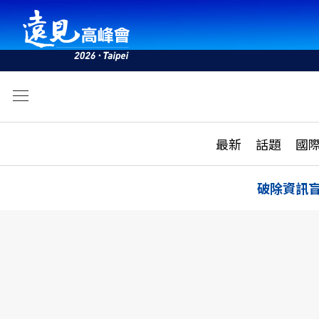
文
最新
最新
話題
國
雜誌目錄
活動
話題
AI
破除資訊
學堂
專題報導
科技
教育
遠見ON AIR
影音
合作