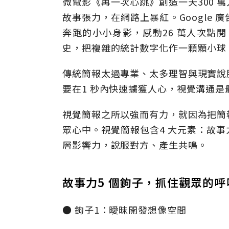
微電影《再一次心跳》創造一天300 
故事張力，在網路上暴紅。Google
奔跑的小小身影，感動26 萬人次點閱。視覺
史，把複雜的統計數字化作一顆顆小球
傳統簡報太過專業、太多理智與現實說
要在1 秒內快速擄獲人心，視覺溝通是
視覺簡報之所以強而有力，就因為把簡
眾心中。視覺簡報包含4 大元素：故
層影響力，說服對方、產生共鳴。
故事力5 個鉤子，抓住觀眾的呼
● 鉤子1：曖昧開發想像空間