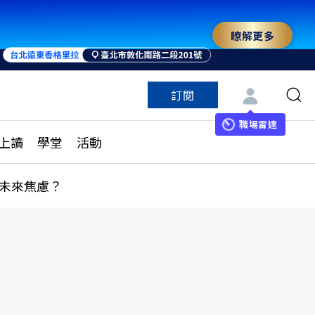
瞭解更多
訂閱
特色頻道
訂閱
見線上讀
ESG遠見
職場雷達
上讀
學堂
活動
多訂閱方案
城市學
刊購買
健康遠見
未來焦慮？
子報訂閱
華人精英論壇
享知識包
領導影響力學院