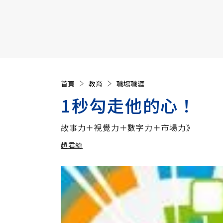
【遠見40週年慶】訂《遠見》贈實用家電3選1+暢銷好
首頁
教育
職場職涯
1秒勾走他的心！
故事力＋視覺力＋數字力＋市場力》
趙君綺
加入追蹤
趙君綺