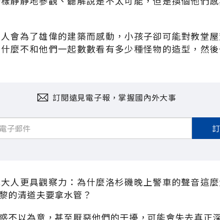
一樣靜靜地參觀、聽解說是不太可能，但是換個他們感
大人會為了雄偉的建築而感動，小孩子卻可能對教堂屋
為什麼不和他們一起數數看有多少種怪物的造型，然後
訂閱遠見電子報，掌握國內外大事
比大人更具觀察力：為什麼洛杉磯晚上警車的聲音這麼
黎的清道夫要拿水管？
惑不以為意，甚至厭惡他們的干擾，可能會失去真正