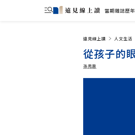
當期雜誌
歷
遠見線上讀
人文生活
從孩子的
孫秀惠
孫秀惠