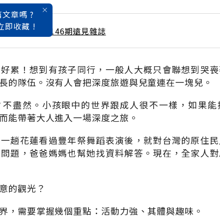
文章嗎 ?
立即收藏 !
 / 8月號雜誌 第146期遠見雜誌
，好累！想到有孩子同行，一般人大概只會聯想到哭喪
長的隊伍。沒有人會把深度旅遊與兒童連在一塊兒。
？不盡然。小孩眼中的世界跟成人很不一樣，如果能
而能帶著大人進入一場深度之旅。
了一趟花蓮看過豐年祭舞蹈表演後，就對台灣的原住民
的問題，爸爸媽媽也幫她找資料解答。現在，全家人對
意的觀光？
界，需要掌握幾個重點：活動力強、其體與趣味。