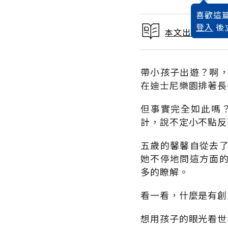
喜歡這篇
登入
後
本文出自 1998
帶小孩子出遊？啊
在迪士尼樂園排著長
但事實完全如此嗎
計，說不定小不點反
五歲的馨馨自從去
她不停地問這方面
多的瞭解。
看一看，什麼是有創
想用孩子的眼光看世