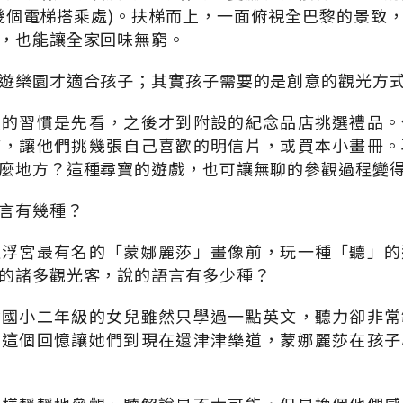
幾個電梯搭乘處)。扶梯而上，一面俯視全巴黎的景致
，也能讓全家回味無窮。
遊樂園才適合孩子；其實孩子需要的是創意的觀光方
人的習慣是先看，之後才到附設的紀念品店挑選禮品。
店，讓他們挑幾張自己喜歡的明信片，或買本小畫冊。
麼地方？這種尋寶的遊戲，也可讓無聊的參觀過程變
言有幾種？
羅浮宮最有名的「蒙娜麗莎」畫像前，玩一種「聽」的
的諸多觀光客，說的語言有多少種？
念國小二年級的女兒雖然只學過一點英文，聽力卻非常
。這個回憶讓她們到現在還津津樂道，蒙娜麗莎在孩子