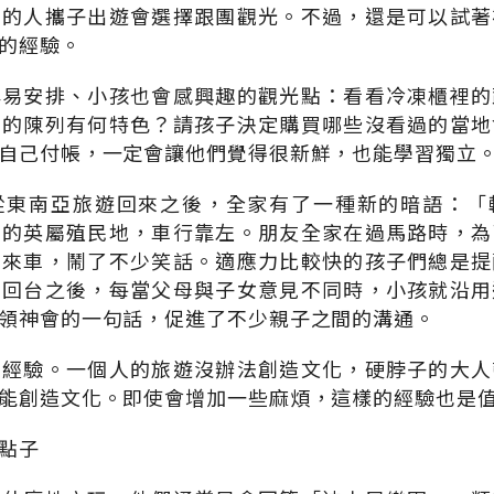
半的人攜子出遊會選擇跟團觀光。不過，還是可以試著
的經驗。
容易安排、小孩也會感興趣的觀光點：看看冷凍櫃裡的
品的陳列有何特色？請孩子決定購買哪些沒看過的當地
自己付帳，一定會讓他們覺得很新鮮，也能學習獨立
從東南亞旅遊回來之後，全家有了一種新的暗語：「
去的英屬殖民地，車行靠左。朋友全家在過馬路時，為
意來車，鬧了不少笑話。適應力比較快的孩子們總是提
」回台之後，每當父母與子女意見不同時，小孩就沿用
領神會的一句話，促進了不少親子之間的溝通。
的經驗。一個人的旅遊沒辦法創造文化，硬脖子的大人
能創造文化。即使會增加一些麻煩，這樣的經驗也是
點子