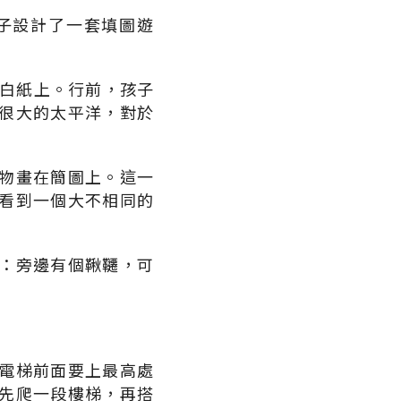
子設計了一套填圖遊
的白紙上。行前，孩子
很大的太平洋，對於
物畫在簡圖上。這一
看到一個大不相同的
：旁邊有個鞦韆，可
電梯前面要上最高處
先爬一段樓梯，再搭