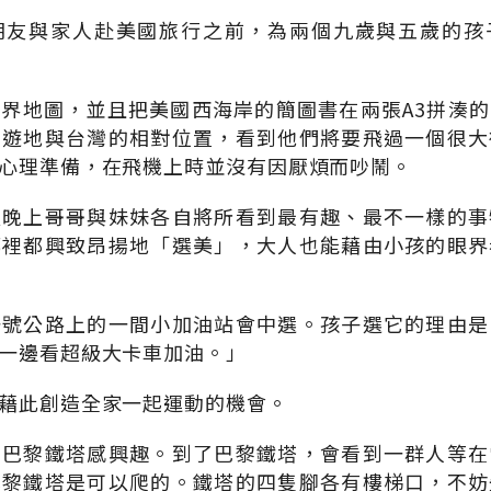
朋友與家人赴美國旅行之前，為兩個九歲與五歲的孩
界地圖，並且把美國西海岸的簡圖書在兩張A3拼湊
旅遊地與台灣的相對位置，看到他們將要飛過一個很大
心理準備，在飛機上時並沒有因厭煩而吵鬧。
天晚上哥哥與妹妹各自將所看到最有趣、最不一樣的事
哪裡都興致昂揚地「選美」，大人也能藉由小孩的眼界
一號公路上的一間小加油站會中選。孩子選它的理由是
一邊看超級大卡車加油。」
藉此創造全家一起運動的機會。
的巴黎鐵塔感興趣。到了巴黎鐵塔，會看到一群人等在
巴黎鐵塔是可以爬的。鐵塔的四隻腳各有樓梯口，不妨