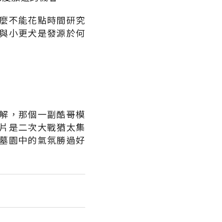
麼不能花點時間研究
與小更犬是發源於何
解，那個一副酷哥模
片是二次大戰猶太集
墓園中的氣氛勝過好