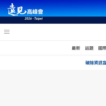
文
最新
最新
話題
國
雜誌目錄
活動
話題
AI
破除資訊
學堂
專題報導
科技
教育
遠見ON AIR
影音
合作