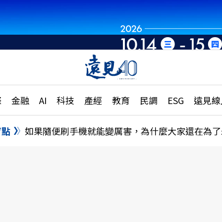
章
特輯
文章
大學升學、職涯攻略
遠
際
金融
AI
科技
產經
教育
民調
ESG
遠見線
國際
更
縣市施政調查全解析
金融
單
民調
盲點
如果隨便刷手機就能變厲害，為什麼大家還在為了
產經
電
好享生活
獨
專欄