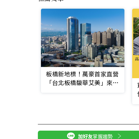
板橋新地標！萬豪首家直營
「台北板橋馥華艾美」來
了，31層高絕美亮點搶先
看
加好友
掌握趨勢