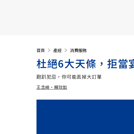
【遠見40週年慶】訂《遠見》贈實用家電3選1+暢銷好
首頁
產經
消費服務
杜絕6大天條，拒當
跑趴犯忌，你可能丟掉大訂單
王念綺‧賴玟如
加入追蹤
王念綺‧賴玟如