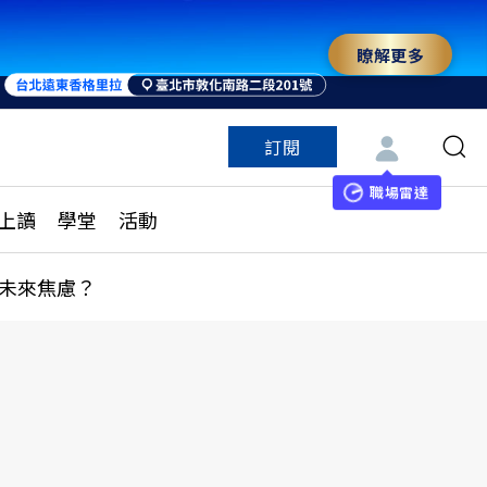
瞭解更多
訂閱
特色頻道
訂閱
見線上讀
ESG遠見
職場雷達
上讀
學堂
活動
多訂閱方案
城市學
刊購買
健康遠見
未來焦慮？
子報訂閱
華人精英論壇
享知識包
領導影響力學院