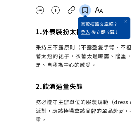
喜歡這篇文章嗎 ?
1.外表裝扮太極端
登入
後立即收藏 !
秉持三不露原則（不露整隻手臂、不袒
著太短的裙子，衣著太過曝露、隆重
是、自我為中心的感受。
2.飲酒過量失態
務必遵守主辦單位的服裝規範（dress
派對，應該捧場拿該品牌的單品赴宴，
重。