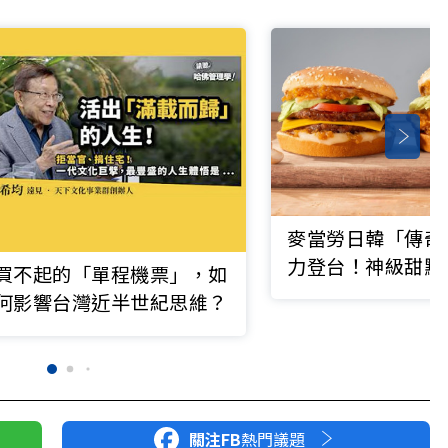
麥當勞日韓「傳奇
力登台！神級甜點
買不起的「單程機票」，如
一送一優惠全整理
何影響台灣近半世紀思維？
關注FB
熱門議題