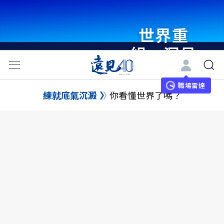
世界重
組・洞見
未來 與
世界領袖
職場雷達
練就底氣沉澱
你看懂世界了嗎？
同行